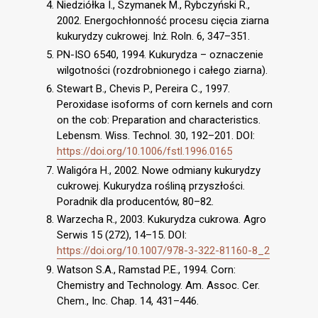
Niedziółka I., Szymanek M., Rybczyński R.,
2002. Energochłonność procesu cięcia ziarna
kukurydzy cukrowej. Inż. Roln. 6, 347–351.
PN-ISO 6540, 1994. Kukurydza – oznaczenie
wilgotności (rozdrobnionego i całego ziarna).
Stewart B., Chevis P., Pereira C., 1997.
Peroxidase isoforms of corn kernels and corn
on the cob: Preparation and characteristics.
Lebensm. Wiss. Technol. 30, 192–201. DOI:
https://doi.org/10.1006/fstl.1996.0165
Waligóra H., 2002. Nowe odmiany kukurydzy
cukrowej. Kukurydza rośliną przyszłości.
Poradnik dla producentów, 80–82.
Warzecha R., 2003. Kukurydza cukrowa. Agro
Serwis 15 (272), 14–15. DOI:
https://doi.org/10.1007/978-3-322-81160-8_2
Watson S.A., Ramstad P.E., 1994. Corn:
Chemistry and Technology. Am. Assoc. Cer.
Chem., Inc. Chap. 14, 431–446.