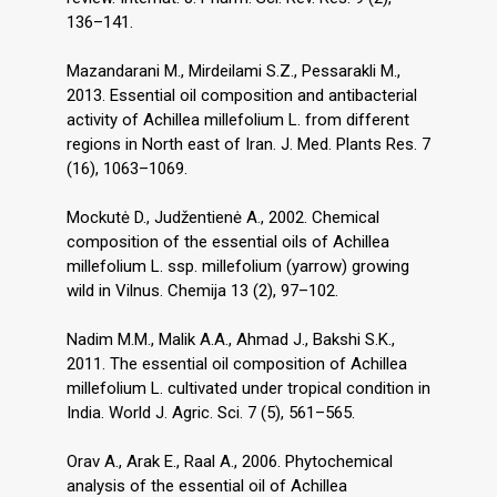
136–141.
Mazandarani M., Mirdeilami S.Z., Pessarakli M.,
2013. Essential oil composition and antibacterial
activity of Achillea millefolium L. from different
regions in North east of Iran. J. Med. Plants Res. 7
(16), 1063–1069.
Mockutė D., Judžentienė A., 2002. Chemical
composition of the essential oils of Achillea
millefolium L. ssp. millefolium (yarrow) growing
wild in Vilnus. Chemija 13 (2), 97–102.
Nadim M.M., Malik A.A., Ahmad J., Bakshi S.K.,
2011. The essential oil composition of Achillea
millefolium L. cultivated under tropical condition in
India. World J. Agric. Sci. 7 (5), 561–565.
Orav A., Arak E., Raal A., 2006. Phytochemical
analysis of the essential oil of Achillea