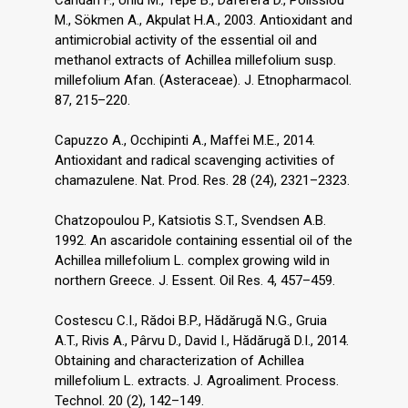
M., Sökmen A., Akpulat H.A., 2003. Antioxidant and
antimicrobial activity of the essential oil and
methanol extracts of Achillea millefolium susp.
millefolium Afan. (Asteraceae). J. Etnopharmacol.
87, 215–220.
Capuzzo A., Occhipinti A., Maffei M.E., 2014.
Antioxidant and radical scavenging activities of
chamazulene. Nat. Prod. Res. 28 (24), 2321–2323.
Chatzopoulou P., Katsiotis S.T., Svendsen A.B.
1992. An ascaridole containing essential oil of the
Achillea millefolium L. complex growing wild in
northern Greece. J. Essent. Oil Res. 4, 457–459.
Costescu C.I., Rădoi B.P., Hădărugă N.G., Gruia
A.T., Rivis A., Pârvu D., David I., Hădărugă D.I., 2014.
Obtaining and characterization of Achillea
millefolium L. extracts. J. Agroaliment. Process.
Technol. 20 (2), 142–149.