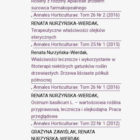
Rośliny z rodziny Apiaceae źródłem
surowca farmakopealnego
,
Annales Horticulturae: Tom 26 Nr 2 (2016)
RENATA NURZYŃSKA-WIERDAK,
Terapeutyczne właściwości olejków
eterycznych
,
Annales Horticulturae: Tom 25 Nr 1 (2015)
Renata Nurzyńska-Wierdak,
Właściwości lecznicze i wykorzystanie w
fitoterapii niektórych gatunków roślin
drzewiastych. Drzewa liściaste półkuli
północnej
,
Annales Horticulturae: Tom 26 Nr 1 (2016)
RENATA NURZYŃSKA-WIERDAK,
Ocimum basilicum L. – wartościowa roślina
przyprawowa, lecznicza i olejkodajna. Praca
przeglądowa
,
Annales Horticulturae: Tom 22 Nr 1 (2012)
GRAŻYNA ZAWIŚLAK, RENATA
NURZYŃSKA-WIERDAK,