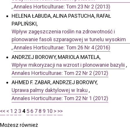
,
Annales Horticulturae: Tom 23 Nr 2 (2013)
HELENA ŁABUDA, ALINA PASTUCHA, RAFAŁ
PAPLIŃSKI,
Wpływ zagęszczenia roślin na zdrowotność i
plonowanie fasoli szparagowej w tunelu wysokim
,
Annales Horticulturae: Tom 26 Nr 4 (2016)
ANDRZEJ BOROWY, MARIOLA MATELA,
Wpływ mikoryzacji na wzrost i plonowanie bazylii
,
Annales Horticulturae: Tom 22 Nr 2 (2012)
AHMED F. ZABAR, ANDRZEJ BOROWY,
Uprawa palmy daktylowej w Iraku
,
Annales Horticulturae: Tom 22 Nr 1 (2012)
<<
<
1
2
3
4
5
6
7
8
9
10
>
>>
Możesz również