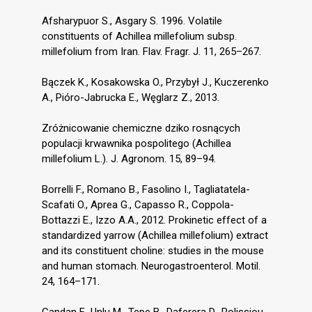
Afsharypuor S., Asgary S. 1996. Volatile
constituents of Achillea millefolium subsp.
millefolium from Iran. Flav. Fragr. J. 11, 265–267.
Bączek K., Kosakowska O., Przybył J., Kuczerenko
A., Pióro-Jabrucka E., Węglarz Z., 2013.
Zróżnicowanie chemiczne dziko rosnących
populacji krwawnika pospolitego (Achillea
millefolium L.). J. Agronom. 15, 89–94.
Borrelli F., Romano B., Fasolino I., Tagliatatela-
Scafati O., Aprea G., Capasso R., Coppola-
Bottazzi E., Izzo A.A., 2012. Prokinetic effect of a
standardized yarrow (Achillea millefolium) extract
and its constituent choline: studies in the mouse
and human stomach. Neurogastroenterol. Motil.
24, 164–171.
Candan F., Unlu M., Tepe B., Daferera D., Polissiou