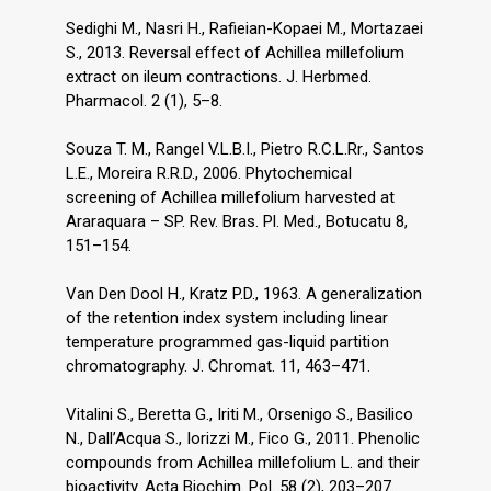
Sedighi M., Nasri H., Rafieian-Kopaei M., Mortazaei
S., 2013. Reversal effect of Achillea millefolium
extract on ileum contractions. J. Herbmed.
Pharmacol. 2 (1), 5–8.
Souza T. M., Rangel V.L.B.I., Pietro R.C.L.Rr., Santos
L.E., Moreira R.R.D., 2006. Phytochemical
screening of Achillea millefolium harvested at
Araraquara – SP. Rev. Bras. Pl. Med., Botucatu 8,
151–154.
Van Den Dool H., Kratz P.D., 1963. A generalization
of the retention index system including linear
temperature programmed gas-liquid partition
chromatography. J. Chromat. 11, 463–471.
Vitalini S., Beretta G., Iriti M., Orsenigo S., Basilico
N., Dall’Acqua S., Iorizzi M., Fico G., 2011. Phenolic
compounds from Achillea millefolium L. and their
bioactivity. Acta Biochim. Pol. 58 (2), 203–207.