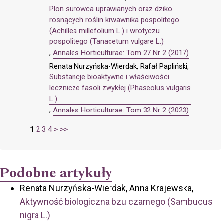
Plon surowca uprawianych oraz dziko
rosnących roślin krwawnika pospolitego
(Achillea millefolium L.) i wrotyczu
pospolitego (Tanacetum vulgare L.)
,
Annales Horticulturae: Tom 27 Nr 2 (2017)
Renata Nurzyńska-Wierdak, Rafał Papliński,
Substancje bioaktywne i właściwości
lecznicze fasoli zwykłej (Phaseolus vulgaris
L.)
,
Annales Horticulturae: Tom 32 Nr 2 (2023)
1
2
3
4
>
>>
Podobne artykuły
Renata Nurzyńska-Wierdak, Anna Krajewska,
Aktywność biologiczna bzu czarnego (Sambucus
nigra L.)