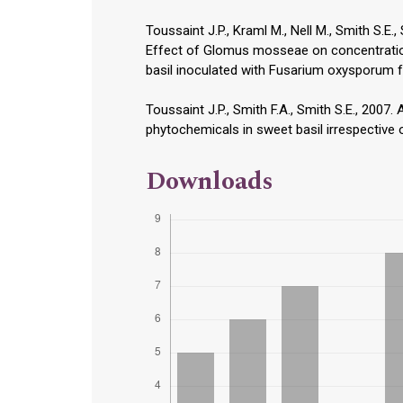
Toussaint J.P., Kraml M., Nell M., Smith S.E., 
Effect of Glomus mosseae on concentration
basil inoculated with Fusarium oxysporum f.
Toussaint J.P., Smith F.A., Smith S.E., 2007
phytochemicals in sweet basil irrespective 
Downloads