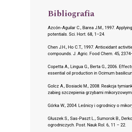
Bibliografia
Azcón-Aguilar C., Barea J.M., 1997. Applyin
potentials. Sci. Hort. 68, 1–24.
Chen J.H., Ho C.T., 1997. Antioxidant activit
compounds. J. Agric. Food Chem. 45, 2374
Copetta A., Lingua G., Berta G., 2006. Effect
essential oil production in Ocimum basilicu
Golcz A., Bosiacki M., 2008. Reakcja tymia
zabieg szczepienia grzybami mikoryzowymi. J
Górka W., 2004. Leśnicy i ogrodnicy o mikor
Głuszek S., Sas-Paszt L., Sumorok B., Derk
ogrodniczych. Post. Nauk Rol. 6, 11 – 22.