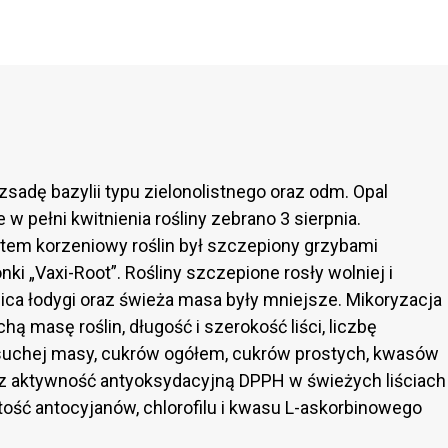
adę bazylii typu zielonolistnego oraz odm. Opal
w pełni kwitnienia rośliny zebrano 3 sierpnia.
em korzeniowy roślin był szczepiony grzybami
 „Vaxi-Root”. Rośliny szczepione rosły wolniej i
ica łodygi oraz świeża masa były mniejsze. Mikoryzacja
ą masę roślin, długość i szerokość liści, liczbę
 suchej masy, cukrów ogółem, cukrów prostych, kwasów
az aktywność antyoksydacyjną DPPH w świeżych liściach
tość antocyjanów, chlorofilu i kwasu L-askorbinowego