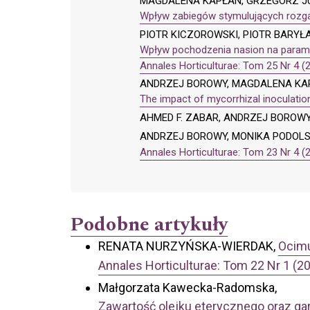
MAGDALENA KAPŁAN, GRZEGORZ JU
Wpływ zabiegów stymulujących rozgał
PIOTR KICZOROWSKI, PIOTR BARYŁ
Wpływ pochodzenia nasion na param
Annales Horticulturae: Tom 25 Nr 4 (
ANDRZEJ BOROWY, MAGDALENA KAP
The impact of mycorrhizal inoculation
AHMED F. ZABAR, ANDRZEJ BOROWY
ANDRZEJ BOROWY, MONIKA PODOLS
Annales Horticulturae: Tom 23 Nr 4 (
Podobne artykuły
RENATA NURZYŃSKA-WIERDAK,
Ocimu
Annales Horticulturae: Tom 22 Nr 1 (2
Małgorzata Kawecka-Radomska,
Zawartość olejku eterycznego oraz g