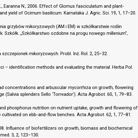
., Earanna N., 2006. Effect of Glomus fasciculatum and plant-
d yield of Ocimum basilicum. Karnataka J. Agric. Sci. 19, 1, 17–20.
ania grzybów mikoryzowych (AM i EM) w szkółkarstwie roślin
uk. Szkółk. „Szkółkarstwo ozdobne na progu nowego millenium”,
cja szczepionek mikoryzowych. Probl. Inż. Rol. 2, 25–32.
sci – identification methods and evaluating the material. Herba Pol.
ad concentrations and arbuscular mycorrhiza on growth, flowering
e (Salvia splenders Sello ‘Torreador’). Acta Agrobot. 60, 1, 79–83.
and phosphorus nutrition on nutrient uptake, growth and flowering of
) cultivated on ebb-and-flow benches. Acta Agrobot. 62, 1, 77–81.
8. Influence of biofertilizers on growth, biomass and biochemical
med. 3, 2, 123–130.