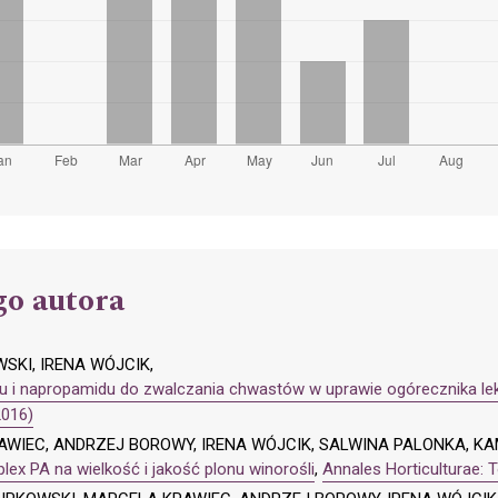
go autora
SKI, IRENA WÓJCIK,
u i napropamidu do zwalczania chwastów w uprawie ogórecznika lekar
2016)
IEC, ANDRZEJ BOROWY, IRENA WÓJCIK, SALWINA PALONKA, KA
x PA na wielkość i jakość plonu winorośli
,
Annales Horticulturae: 