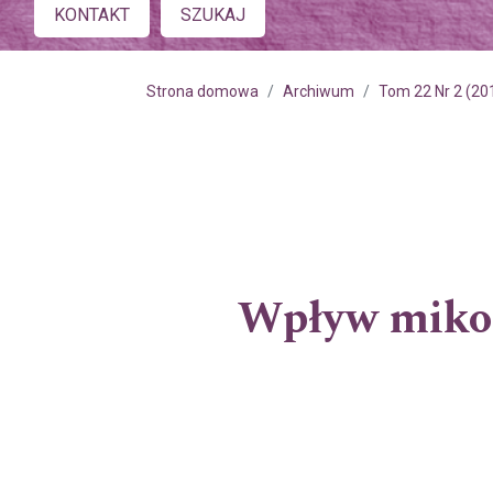
Main menu
KONTAKT
SZUKAJ
Strona domowa
Archiwum
Tom 22 Nr 2 (20
Wpływ mikory