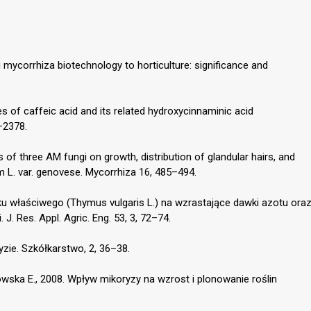
g mycorrhiza biotechnology to horticulture: significance and
ies of caffeic acid and its related hydroxycinnaminic acid
–2378.
s of three AM fungi on growth, distribution of glandular hairs, and
m L. var. genovese. Mycorrhiza 16, 485–494.
nku właściwego (Thymus vulgaris L.) na wzrastające dawki azotu ora
. Res. Appl. Agric. Eng. 53, 3, 72–74.
yzie. Szkółkarstwo, 2, 36–38.
owska E., 2008. Wpływ mikoryzy na wzrost i plonowanie roślin