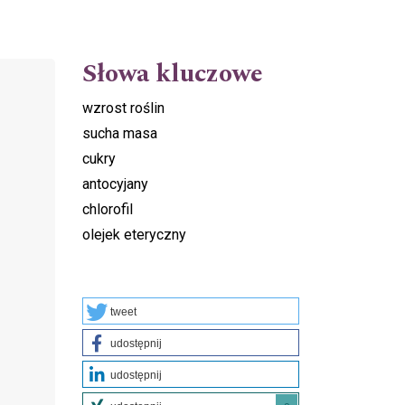
Słowa kluczowe
wzrost roślin
sucha masa
cukry
antocyjany
chlorofil
olejek eteryczny
tweet
udostępnij
udostępnij