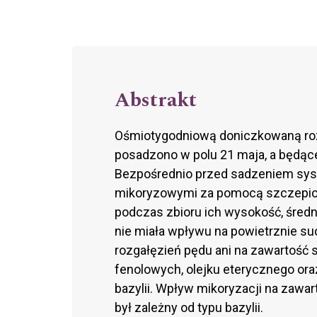
Abstrakt
Ośmiotygodniową doniczkowaną rozs
posadzono w polu 21 maja, a będące 
Bezpośrednio przed sadzeniem syst
mikoryzowymi za pomocą szczepionki
podczas zbioru ich wysokość, średn
nie miała wpływu na powietrznie such
rozgałęzień pędu ani na zawartość
fenolowych, olejku eterycznego or
bazylii. Wpływ mikoryzacji na zawar
był zależny od typu bazylii.