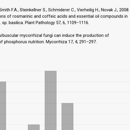
Smith F.A., Steinkellner S., Schmiderer C., Vierheilig H., Novak J., 2008.
s of rosmarinic and coffeic acids and essential oil compounds in
 sp. basilica. Plant Pathology 57, 6, 1109–1116.
. Arbuscular mycorrhizal fungi can induce the production of
of phosphorus nutrition. Mycorrhiza 17, 4, 291–297.