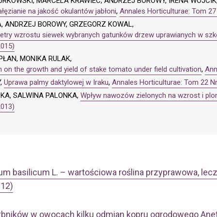
RKOWSKI, MARCELA KRAWIEC, ANDRZEJ BOROWY, IRENA WÓJCIK
ęzianie na jakość okulantów jabłoni
,
Annales Horticulturae: Tom 27
A, ANDRZEJ BOROWY, GRZEGORZ KOWAL,
etry wzrostu siewek wybranych gatunków drzew uprawianych w szk
2015)
ŁAN, MONIKA RULAK,
 on the growth and yield of stake tomato under field cultivation
,
Ann
,
Uprawa palmy daktylowej w Iraku
,
Annales Horticulturae: Tom 22 Nr
KA, SALWINA PALONKA,
Wpływ nawozów zielonych na wzrost i plo
2013)
m basilicum L. – wartościowa roślina przyprawowa, lecz
012)
arbników w owocach kilku odmian kopru ogrodowego Ane