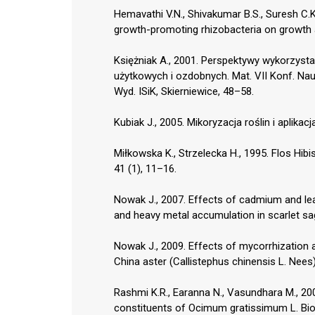
Hemavathi V.N., Shivakumar B.S., Suresh C.K
growth-promoting rhizobacteria on growth an
Księżniak A., 2001. Perspektywy wykorzyst
użytkowych i ozdobnych. Mat. VII Konf. Na
Wyd. ISiK, Skierniewice, 48–58.
Kubiak J., 2005. Mikoryzacja roślin i aplika
Miłkowska K., Strzelecka H., 1995. Flos Hibi
41 (1), 11–16.
Nowak J., 2007. Effects of cadmium and le
and heavy metal accumulation in scarlet sag
Nowak J., 2009. Effects of mycorrhization 
China aster (Callistephus chinensis L. Nees
Rashmi K.R., Earanna N., Vasundhara M., 200
constituents of Ocimum gratissimum L. Bio