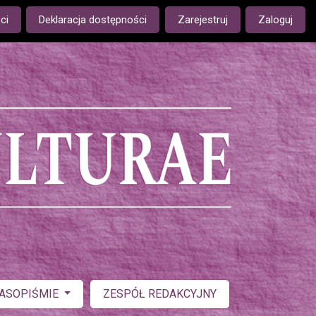
ge is:
ci
Deklaracja dostępności
Zarejestruj
Zaloguj
ZASOPIŚMIE
ZESPÓŁ REDAKCYJNY