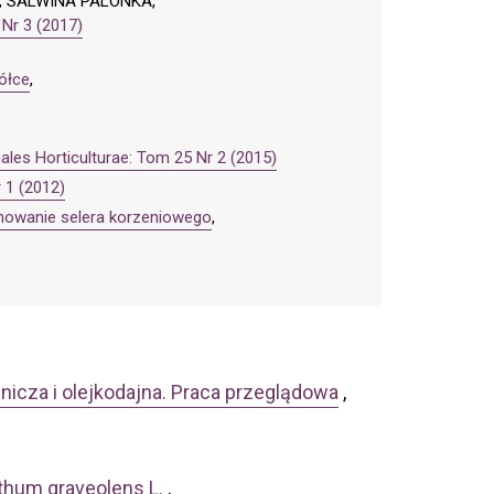
, SALWINA PALONKA,
 Nr 3 (2017)
ółce
,
ales Horticulturae: Tom 25 Nr 2 (2015)
 1 (2012)
nowanie selera korzeniowego
,
nicza i olejkodajna. Praca przeglądowa
,
thum graveolens L.
,