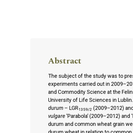
Abstract
The subject of the study was to pres
experiments carried out in 2009–20
and Commodity Science at the Felin 
University of Life Sciences in Lubli
durum
– LGR
(2009–2012) and
1359/2
vulgare
‘Parabola’ (2009–2012) and ‘
durum and common wheat grain were c
durum wheat in relation to common 