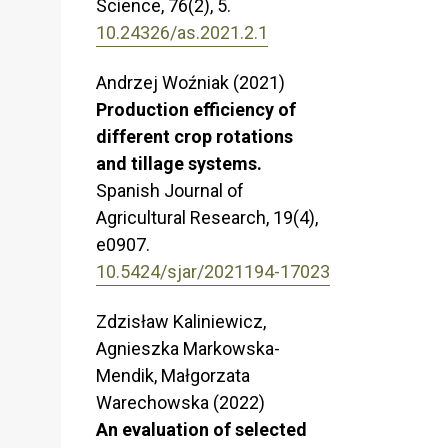
Science,
76
(2),
5.
10.24326/as.2021.2.1
Andrzej Woźniak (2021)
Production efficiency of
different crop rotations
and tillage systems.
.
Spanish Journal of
Agricultural Research,
19
(4),
e0907.
10.5424/sjar/2021194-17023
Zdzisław Kaliniewicz,
Agnieszka Markowska-
Mendik, Małgorzata
Warechowska (2022)
An evaluation of selected