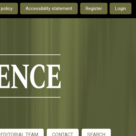
e current language is:
 policy
Accessibility statement
Register
Login
EDITORIAL TEAM
CONTACT
SEARCH