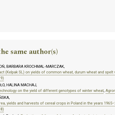
the same author(s)
HOŃ, BARBARA KROCHMAL-MARCZAK,
ract (Kelpak SL) on yields of common wheat, durum wheat and spelt
19)
ŁO, HALINA MACHAJ,
 technology on the yield of different genotypes of winter wheat
,
Agron
ŃSKA,
ea, yields and harvests of cereal crops in Poland in the years 1965
18)