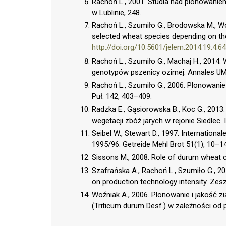
Rachoń L., 2001. Studia nad plonowaniem
w Lublinie, 248.
Rachoń L., Szumiło G., Brodowska M., Woź
selected wheat species depending on the 
http://doi.org/10.5601/jelem.2014.19.4.6
Rachoń L., Szumiło G., Machaj H., 2014
genotypów pszenicy ozimej. Annales UMCS
Rachoń L., Szumiło G., 2006. Plonowanie
Puł. 142, 403–409.
Radzka E., Gąsiorowska B., Koc G., 201
wegetacji zbóż jarych w rejonie Siedlec. I
Seibel W., Stewart D., 1997. Internation
1995/96. Getreide Mehl Brot 51(1), 10–14
Sissons M., 2008. Role of durum wheat c
Szafrańska A., Rachoń L., Szumiło G., 2
on production technology intensity. Zesz
Woźniak A., 2006. Plonowanie i jakość zia
(Triticum durum Desf.) w zależności od 