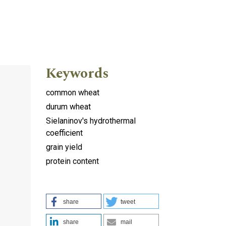
Keywords
common wheat
durum wheat
Sielaninov's hydrothermal
coefficient
grain yield
protein content
share
tweet
share
mail