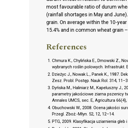
most favourable ratio of durum whe
(rainfall shortages in May and June
grain. On average within the 10-year
15.4% and in common wheat grain –
References
Chmura K., Chylińska E., Dmowski Z., N
wybranych roślin polowych. Infrastrukt. E
Dzieżyc J., Nowak L., Panek K., 1987. 
Zesz. Probl. Postęp. Nauk Rol. 314, 11–3
Dyńska M., Haliniarz M., Kapeluszny J.,
parametry jakościowe ziarna pszenicy twa
Annales UMCS, sec. E, Agricultura 66(4),
Obuchowski W., 2008. Ocena jakości s
Przegl. Zboż.-Młyn. 52, 12, 12–14.
PTG, 2009. Klasyfikacja uziarnienia gleb