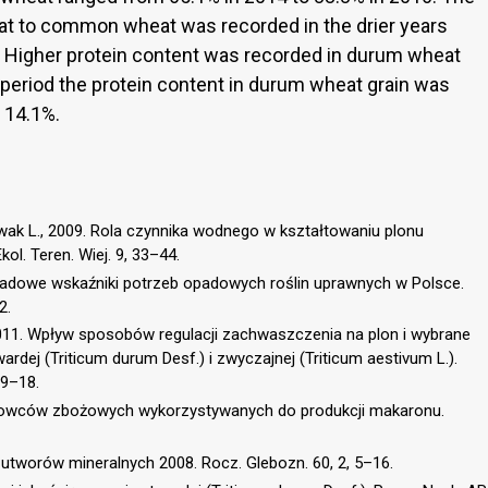
at to common wheat was recorded in the drier years
). Higher protein content was recorded in durum wheat
 period the protein content in durum wheat grain was
 14.1%.
owak L., 2009. Rola czynnika wodnego w kształtowaniu plonu
kol. Teren. Wiej. 9, 33–44.
Dekadowe wskaźniki potrzeb opadowych roślin uprawnych w Polsce.
2.
 2011. Wpływ sposobów regulacji zachwaszczenia na plon i wybrane
rdej (Triticum durum Desf.) i zwyczajnej (Triticum aestivum L.).
 9–18.
urowców zbożowych wykorzystywanych do produkcji makaronu.
 i utworów mineralnych 2008. Rocz. Glebozn. 60, 2, 5–16.