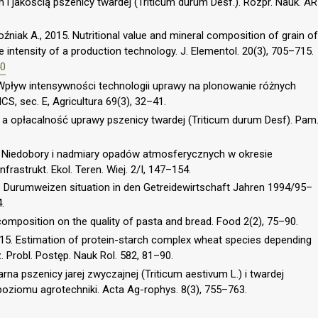
 i jakością pszenicy twardej (Triticum durum Desf.). Rozpr. Nauk. AR
niak A., 2015. Nutritional value and mineral composition of grain of
intensity of a production technology. J. Elementol. 20(3), 705–715.
40
. Wpływ intensywności technologii uprawy na plonowanie różnych
, sec. E, Agricultura 69(3), 32–41.
 a opłacalność uprawy pszenicy twardej (Triticum durum Desf). Pam
3. Niedobory i nadmiary opadów atmosferycznych w okresie
nfrastrukt. Ekol. Teren. Wiej. 2/I, 147–154.
ale Durumweizen situation in den Getreidewirtschaft Jahren 1994/95–
.
omposition on the quality of pasta and bread. Food 2(2), 75–90.
015. Estimation of protein-starch complex wheat species depending
. Probl. Postęp. Nauk Rol. 582, 81–90.
rna pszenicy jarej zwyczajnej (Triticum aestivum L.) i twardej
poziomu agrotechniki. Acta Ag-rophys. 8(3), 755–763.