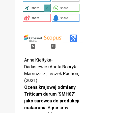
share
share
0
share
share
5
0
Anna Kiełtyka-
DadasiewiczAneta Bobryk-
Mamczarz, Leszek Rachoń,
(2021)
Ocena krajowej odmiany
Triticum durum 'SMH87'
jako surowca do produkcji
makaronu.
Agronomy