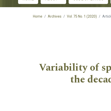
Main menu
Home
Archives
Vol. 75 No. 1 (2020)
Artic
Variability of 
the deca