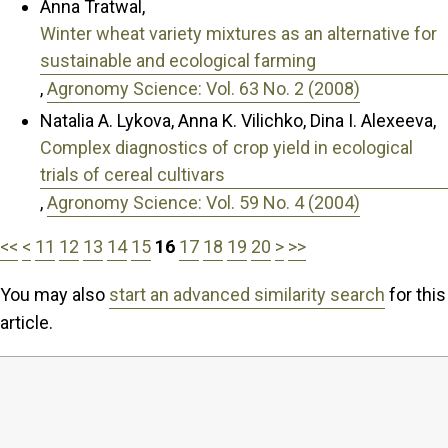
Anna Tratwal,
Winter wheat variety mixtures as an alternative for
sustainable and ecological farming
,
Agronomy Science: Vol. 63 No. 2 (2008)
Natalia A. Lykova, Anna K. Vilichko, Dina I. Alexeeva,
Complex diagnostics of crop yield in ecological
trials of cereal cultivars
,
Agronomy Science: Vol. 59 No. 4 (2004)
<<
<
11
12
13
14
15
16
17
18
19
20
>
>>
You may also
start an advanced similarity search
for this
article.