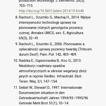
production technology. J. Elementol. 20(3),
705–715.
http://doi.org/10.5601/jelem.2014.19.4.640
Rachoń L., Szumiło G., Machaj H., 2014. Wpływ
intensywności technologii uprawy na
plonowanie różnych genotypów pszenicy
ozimej. Annales UMCS, sec. E, Agricultura
69(3), 32–41.
Rachoń L., Szumiło G., 2006. Plonowanie a
opłacalność uprawy pszenicy twardej (Triticum
durum Desf). Pam. Puł. 142, 403–409.
Radzka E., Gąsiorowska B., Koc G., 2013.
Niedobory i nadmiary opadów
atmosferycznych w okresie wegetacji zbóż
jarych w rejonie Siedlec. Infrastrukt. Ekol.
Teren. Wiej. 2/I, 147–154.
Seibel W., Stewart D., 1997. Internationale
Durumweizen situation in den
Getreidewirtschaft Jahren 1994/95–1995/96.
Getreide Mehl Brot 51(1), 10–14.