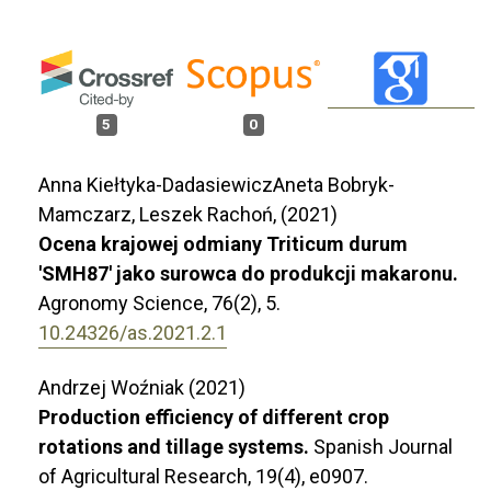
5
0
Anna Kiełtyka-DadasiewiczAneta Bobryk-
Mamczarz, Leszek Rachoń, (2021)
Ocena krajowej odmiany Triticum durum
'SMH87' jako surowca do produkcji makaronu.
Agronomy Science,
76
(2),
5.
10.24326/as.2021.2.1
Andrzej Woźniak (2021)
Production efficiency of different crop
rotations and tillage systems.
Spanish Journal
of Agricultural Research,
19
(4),
e0907.