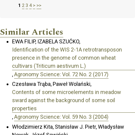
1
2
3
4
>
>>
Similar Articles
EWA FILIP, IZABELA SZUĆKO,
Identification of the WIS 2-1A retrotransposon
presence in the genome of common wheat
cultivars (Triticum aestivum L.)
,
Agronomy Science: Vol. 72 No. 2 (2017)
Czesława Trąba, Paweł Wolański,
Contents of some microelements in meadow
sward against the background of some soil
properties
,
Agronomy Science: Vol. 59 No. 3 (2004)
Włodzimierz Kita, Stanisław J. Pietr, Władysław
Nowak, Józef Sowiński,