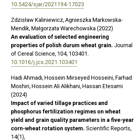
10.5424/sjar/2021194-17023
Zdzisław Kaliniewicz, Agnieszka Markowska-
Mendik, Małgorzata Warechowska (2022)
An evaluation of selected engineering
properties of polish durum wheat grain.
Journal
of Cereal Science,
104
,
103401.
10.1016/j.jcs.2021.103401
Hadi Ahmadi, Hossein Mirseyed Hosseini, Farhad
Moshiri, Hossein Ali Alikhani, Hassan Etesami
(2024)
Impact of varied tillage practices and
phosphorus fertilization regimes on wheat
yield and grain quality parameters in a five-year
corn-wheat rotation system.
Scientific Reports,
14
(1),