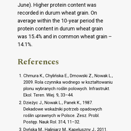
June). Higher protein content was
recorded in durum wheat grain. On
average within the 10-year period the
protein content in durum wheat grain
was 15.4% and in common wheat grain –
14.1%.
References
Chmura K., Chylińska E., Dmowski Z., Nowak L.,
2009. Rola czynnika wodnego w kształtowaniu
plonu wybranych roślin polowych. Infrastrukt.
Ekol. Teren. Wiej. 9, 33–44.
Dzieżyc J., Nowak L., Panek K., 1987.
Dekadowe wskaźniki potrzeb opadowych
roślin uprawnych w Polsce. Zesz. Probl.
Postęp. Nauk Rol. 314, 11–32.
Dyńska M., Haliniarz M., Kapeluszny J., 2011.