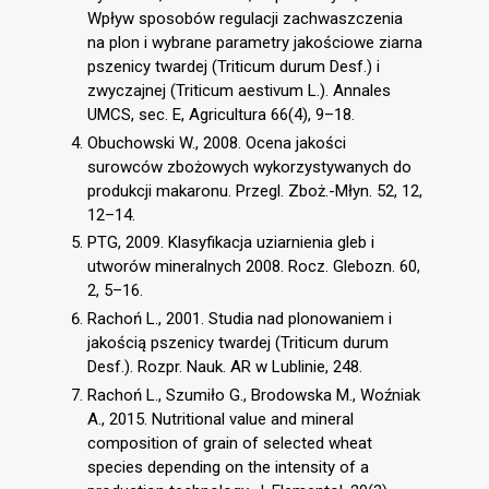
Wpływ sposobów regulacji zachwaszczenia
na plon i wybrane parametry jakościowe ziarna
pszenicy twardej (Triticum durum Desf.) i
zwyczajnej (Triticum aestivum L.). Annales
UMCS, sec. E, Agricultura 66(4), 9–18.
Obuchowski W., 2008. Ocena jakości
surowców zbożowych wykorzystywanych do
produkcji makaronu. Przegl. Zboż.-Młyn. 52, 12,
12–14.
PTG, 2009. Klasyfikacja uziarnienia gleb i
utworów mineralnych 2008. Rocz. Glebozn. 60,
2, 5–16.
Rachoń L., 2001. Studia nad plonowaniem i
jakością pszenicy twardej (Triticum durum
Desf.). Rozpr. Nauk. AR w Lublinie, 248.
Rachoń L., Szumiło G., Brodowska M., Woźniak
A., 2015. Nutritional value and mineral
composition of grain of selected wheat
species depending on the intensity of a