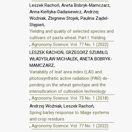
Leszek Rachoń, Aneta Bobryk-Mamczarz,
Anna Kiełtyka-Dadasiewicz, Andrzej
Woźniak, Zbigniew Stojek, Paulina Zajdel-
Stępień,
Yielding and quality of selected species and
cultivars of pasta wheat. Part I. Yielding
,
Agronomy Science: Vol. 77 No. 1 (2022)
LESZEK RACHOŃ, GRZEGORZ SZUMIŁO,
WŁADYSŁAW MICHAŁEK, ANETA BOBRYK-
MAMCZARZ,
Variability of leaf area index (LAI) and
photosynthetic active radiation (PAR) de-
pending on the wheat genotype and the
intensification of cultivation technology
,
Agronomy Science: Vol. 73 No. 1 (2018)
Andrzej Woźniak, Leszek Rachoń,
Spring barley response to tillage systems
and crop residues
,
Agronomy Science: Vol. 77 No. 1 (2022)