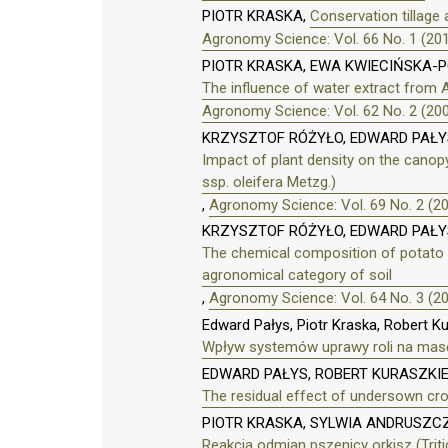
PIOTR KRASKA,
Conservation tillage 
Agronomy Science: Vol. 66 No. 1 (20
PIOTR KRASKA, EWA KWIECIŃSKA-P
The influence of water extract from 
Agronomy Science: Vol. 62 No. 2 (20
KRZYSZTOF RÓŻYŁO, EDWARD PAŁY
Impact of plant density on the canopy
ssp. oleifera Metzg.)
,
Agronomy Science: Vol. 69 No. 2 (2
KRZYSZTOF RÓŻYŁO, EDWARD PAŁY
The chemical composition of potato t
agronomical category of soil
,
Agronomy Science: Vol. 64 No. 3 (2
Edward Pałys, Piotr Kraska, Robert K
Wpływ systemów uprawy roli na masę
EDWARD PAŁYS, ROBERT KURASZKIE
The residual effect of undersown cro
PIOTR KRASKA, SYLWIA ANDRUSZC
Reakcja odmian pszenicy orkisz (Trit