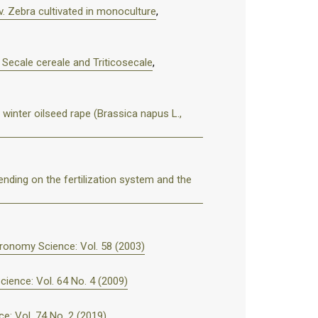
v. Zebra cultivated in monoculture
,
 Secale cereale and Triticosecale
,
 winter oilseed rape (Brassica napus L.,
nding on the fertilization system and the
ronomy Science: Vol. 58 (2003)
ience: Vol. 64 No. 4 (2009)
: Vol. 74 No. 2 (2019)