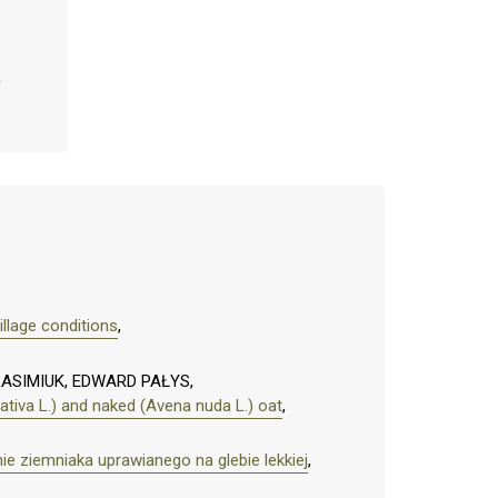
illage conditions
,
ASIMIUK, EDWARD PAŁYS,
sativa L.) and naked (Avena nuda L.) oat
,
e ziemniaka uprawianego na glebie lekkiej
,