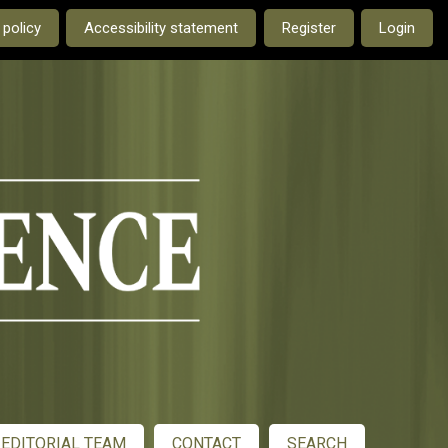
e current language is:
 policy
Accessibility statement
Register
Login
EDITORIAL TEAM
CONTACT
SEARCH