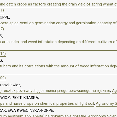
and catch crops as factors creating the grain yield of spring wheat c
11)
OPPE,
Apera spica-venti on germination energy and germination capacity of
07)
S,
 area index and weed infestation depending on different cultivars of
014)
S,
ubers and its correlations with the amount of weed infestation depe
009)
uraszkiewicz,
 resztek pożniwnych jęczmienia jarego uprawianego na rędzinie
,
Ag
WICZ, PIOTR KRASKA,
ps and nurse crops on chemical properties of light soil
,
Agronomy Sc
ZAK, EWA KWIECIŃSKA-POPPE,
icum aestivum spp. spelta) na dokarmianie dolistne
,
Agronomy Science