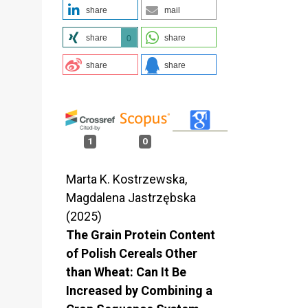
share
mail
share
share
0
share
share
1
0
Marta K. Kostrzewska,
Magdalena Jastrzębska
(2025)
The Grain Protein Content
of Polish Cereals Other
than Wheat: Can It Be
Increased by Combining a