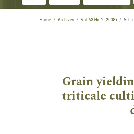
Main menu
Home
Archives
Vol. 63 No. 2 (2008)
Artic
Grain yieldi
triticale cul