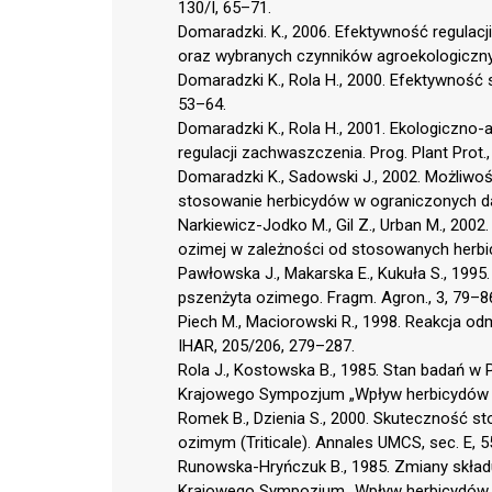
130/I, 65–71.
Domaradzki. K., 2006. Efektywność regula
oraz wybranych czynników agroekologiczny
Domaradzki K., Rola H., 2000. Efektywność
53–64.
Domaradzki K., Rola H., 2001. Ekologiczn
regulacji zachwaszczenia. Prog. Plant Prot.,
Domaradzki K., Sadowski J., 2002. Możliwo
stosowanie herbicydów w ograniczonych daw
Narkiewicz-Jodko M., Gil Z., Urban M., 20
ozimej w zależności od stosowanych herbicy
Pawłowska J., Makarska E., Kukuła S., 1995
pszenżyta ozimego. Fragm. Agron., 3, 79–8
Piech M., Maciorowski R., 1998. Reakcja o
IHAR, 205/206, 279–287.
Rola J., Kostowska B., 1985. Stan badań w
Krajowego Sympozjum „Wpływ herbicydów n
Romek B., Dzienia S., 2000. Skuteczność 
ozimym (Triticale). Annales UMCS, sec. E, 5
Runowska-Hryńczuk B., 1985. Zmiany składu
Krajowego Sympozjum „Wpływ herbicydów n