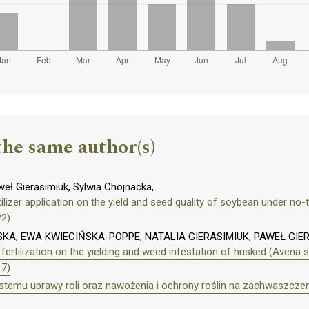
the same author(s)
weł Gierasimiuk, Sylwia Chojnacka,
lizer application on the yield and seed quality of soybean under no-t
22)
KA, EWA KWIECIŃSKA-POPPE, NATALIA GIERASIMIUK, PAWEŁ GIER
 fertilization on the yielding and weed infestation of husked (Avena 
17)
temu uprawy roli oraz nawożenia i ochrony roślin na zachwaszczeni