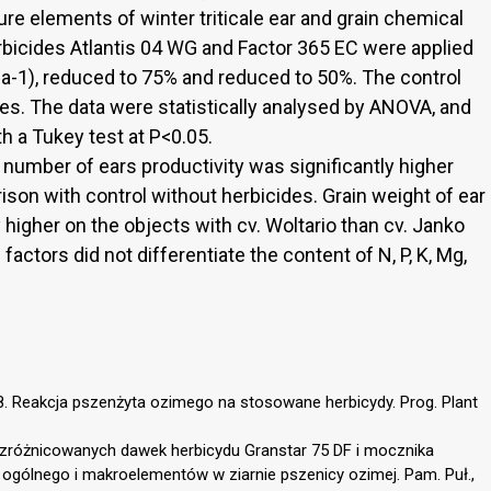
ture elements of winter triticale ear and grain chemical
erbicides Atlantis 04 WG and Factor 365 EC were applied
a-1), reduced to 75% and reduced to 50%. The control
des. The data were statistically analysed by ANOVA, and
 a Tukey test at P<0.05.
e number of ears productivity was significantly higher
son with control without herbicides. Grain weight of ear
y higher on the objects with cv. Woltario than cv. Janko
actors did not differentiate the content of N, P, K, Mg,
998. Reakcja pszenżyta ozimego na stosowane herbicydy. Prog. Plant
 zróżnicowanych dawek herbicydu Granstar 75 DF i mocznika
 ogólnego i makroelementów w ziarnie pszenicy ozimej. Pam. Puł.,