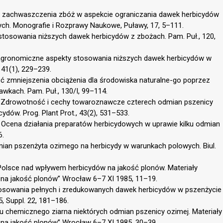
cji zachwaszczenia zbóż w aspekcie ograniczania dawek herbicydów
ch. Monografie i Rozprawy Naukowe, Puławy, 17, 5–111.
 stosowania niższych dawek herbicydów z zbożach. Pam. Puł., 120,
o-agronomiczne aspekty stosowania niższych dawek herbicydów w
 41(1), 229–239.
ść zmniejszenia obciążenia dla środowiska naturalne-go poprzez
kach. Pam. Puł., 130/I, 99–114.
02. Zdrowotność i cechy towaroznawcze czterech odmian pszenicy
dów. Prog. Plant Prot., 43(2), 531–533.
. Ocena działania preparatów herbicydowych w uprawie kilku odmian
6.
dmian pszenżyta ozimego na herbicydy w warunkach polowych. Biul.
 Polsce nad wpływem herbicydów na jakość plonów. Materiały
a jakość plonów” Wrocław 6–7 XI 1985, 11–19.
stosowania pełnych i zredukowanych dawek herbicydów w pszenżycie
5, Suppl. 22, 181–186.
 chemicznego ziarna niektórych odmian pszenicy ozimej. Materiały
a jakość plonów” Wrocław 6–7 XI 1985, 30–39.