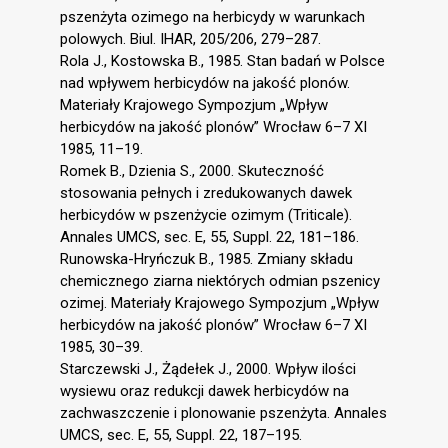
pszenżyta ozimego na herbicydy w warunkach
polowych. Biul. IHAR, 205/206, 279–287.
Rola J., Kostowska B., 1985. Stan badań w Polsce
nad wpływem herbicydów na jakość plonów.
Materiały Krajowego Sympozjum „Wpływ
herbicydów na jakość plonów” Wrocław 6–7 XI
1985, 11–19.
Romek B., Dzienia S., 2000. Skuteczność
stosowania pełnych i zredukowanych dawek
herbicydów w pszenżycie ozimym (Triticale).
Annales UMCS, sec. E, 55, Suppl. 22, 181–186.
Runowska-Hryńczuk B., 1985. Zmiany składu
chemicznego ziarna niektórych odmian pszenicy
ozimej. Materiały Krajowego Sympozjum „Wpływ
herbicydów na jakość plonów” Wrocław 6–7 XI
1985, 30–39.
Starczewski J., Żądełek J., 2000. Wpływ ilości
wysiewu oraz redukcji dawek herbicydów na
zachwaszczenie i plonowanie pszenżyta. Annales
UMCS, sec. E, 55, Suppl. 22, 187–195.