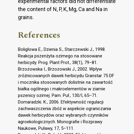
experimental factors did not differentiate
the content of N, P, K, Mg, Ca and Na in
grains.
References
Boligłowa E., Dzienia S., Starczewski J., 1998.
Reakcja pszenżyta ozimego na stosowane
herbicydy. Prog. Plant Prot., 38(1), 79–81.
Brzozowska I., Brzozowski J., 2002. Wpływ
zróżnicowanych dawek herbicydu Granstar 75 DF
i mocznika stosowanych dolistnie na zawartość
białka ogólnego i makroelementów w ziarnie
pszenicy ozimej. Pam. Puł., 130/I, 65–71.
Domaradzki. K., 2006. Efektywność regulacji
zachwaszczenia zbóż w aspekcie ograniczania
dawek herbicydów oraz wybranych czynników
agroekologicznych. Monografie i Rozprawy
Naukowe, Puławy, 17, 5–111.