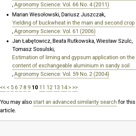
,
Agronomy Science: Vol. 66 No. 4 (2011)
Marian Wesołowski, Dariusz Juszczak,
Yielding of buckwheat in the main and second crop
,
Agronomy Science: Vol. 61 (2006)
Jan Łabętowicz, Beata Rutkowska, Wiesław Szulc,
Tomasz Sosulski,
Estimation of liming and gypsum application on the
content of exchangeable aluminium in sandy soil
,
Agronomy Science: Vol. 59 No. 2 (2004)
<<
<
5
6
7
8
9
10
11
12
13
14
>
>>
You may also
start an advanced similarity search
for this
article.