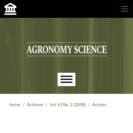
Agronomy Science, przyrodniczy lublin, czasopisma up,
czasopisma uniwersytet przyrodniczy lublin
Skip to main navigation menu
Skip to main content
Skip to site footer
Main menu
Home
Archives
Vol. 63 No. 2 (2008)
Articles