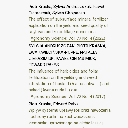
Piotr Kraska, Sylwia Andruszczak, Paweł
Gierasimiuk, Sylwia Chojnacka,
The effect of subsurface mineral fertilizer
application on the yield and seed quality of
soybean under no-tillage conditions
,
Agronomy Science: Vol. 77 No. 4 (2022)
SYLWIA ANDRUSZCZAK, PIOTR KRASKA,
EWA KWIECIŃSKA-POPPE, NATALIA
GIERASIMIUK, PAWEŁ GIERASIMIUK,
EDWARD PAŁYS,
The influence of herbicides and foliar
fertilization on the yielding and weed
infestation of husked (Avena sativa L.) and
naked (Avena nuda L.) oat
,
Agronomy Science: Vol. 72 No. 4 (2017)
Piotr Kraska, Edward Pałys,
Wpływ systemu uprawy roli oraz nawożenia
i ochrony roślin na zachwaszczenie
ziemniaka uprawianego na glebie lekkiej