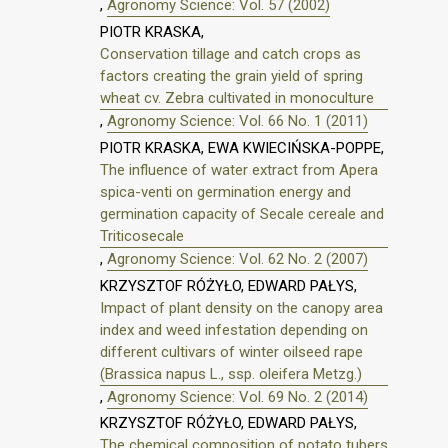
,
Agronomy Science: Vol. 57 (2002)
PIOTR KRASKA,
Conservation tillage and catch crops as
factors creating the grain yield of spring
wheat cv. Zebra cultivated in monoculture
,
Agronomy Science: Vol. 66 No. 1 (2011)
PIOTR KRASKA, EWA KWIECIŃSKA-POPPE,
The influence of water extract from Apera
spica-venti on germination energy and
germination capacity of Secale cereale and
Triticosecale
,
Agronomy Science: Vol. 62 No. 2 (2007)
KRZYSZTOF RÓŻYŁO, EDWARD PAŁYS,
Impact of plant density on the canopy area
index and weed infestation depending on
different cultivars of winter oilseed rape
(Brassica napus L., ssp. oleifera Metzg.)
,
Agronomy Science: Vol. 69 No. 2 (2014)
KRZYSZTOF RÓŻYŁO, EDWARD PAŁYS,
The chemical composition of potato tubers