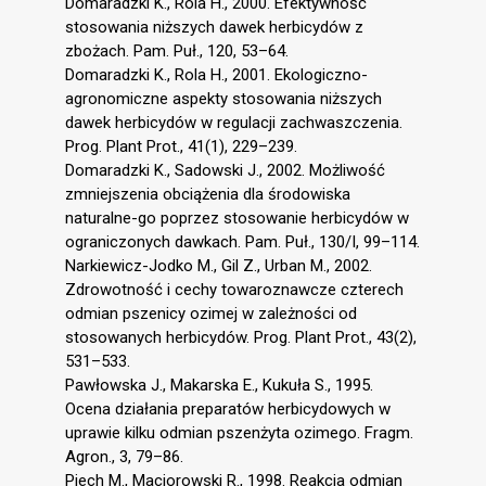
Domaradzki K., Rola H., 2000. Efektywność
stosowania niższych dawek herbicydów z
zbożach. Pam. Puł., 120, 53–64.
Domaradzki K., Rola H., 2001. Ekologiczno-
agronomiczne aspekty stosowania niższych
dawek herbicydów w regulacji zachwaszczenia.
Prog. Plant Prot., 41(1), 229–239.
Domaradzki K., Sadowski J., 2002. Możliwość
zmniejszenia obciążenia dla środowiska
naturalne-go poprzez stosowanie herbicydów w
ograniczonych dawkach. Pam. Puł., 130/I, 99–114.
Narkiewicz-Jodko M., Gil Z., Urban M., 2002.
Zdrowotność i cechy towaroznawcze czterech
odmian pszenicy ozimej w zależności od
stosowanych herbicydów. Prog. Plant Prot., 43(2),
531–533.
Pawłowska J., Makarska E., Kukuła S., 1995.
Ocena działania preparatów herbicydowych w
uprawie kilku odmian pszenżyta ozimego. Fragm.
Agron., 3, 79–86.
Piech M., Maciorowski R., 1998. Reakcja odmian