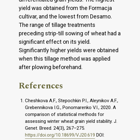
yield was obtained from the Formacja
cultivar, and the lowest from Desamo.
The range of tillage treatments
preceding strip-till sowing of wheat had a
significant effect on its yield.
Significantly higher yields were obtained
when this tillage method was applied
after plowing beforehand.
References
Cheshkova A.F., Stepochkin P.I., Aleynikov A.F.,
Grebennikova I.G., Ponomarenko V.I., 2020. A
comparison of statistical methods for
assessing winter wheat grain yield stability. J.
Genet. Breed. 24(3), 267–275.
https://doi.org/10.18699/VJ20.619
DOI: