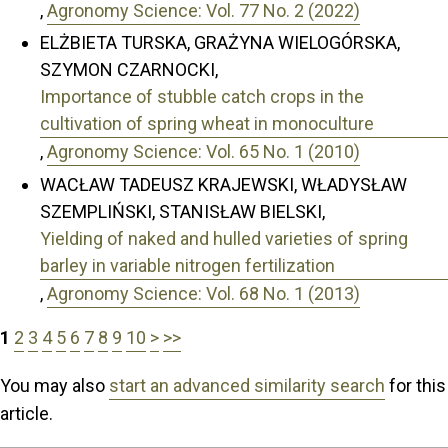
,
Agronomy Science: Vol. 77 No. 2 (2022)
ELŻBIETA TURSKA, GRAŻYNA WIELOGÓRSKA,
SZYMON CZARNOCKI,
Importance of stubble catch crops in the
cultivation of spring wheat in monoculture
,
Agronomy Science: Vol. 65 No. 1 (2010)
WACŁAW TADEUSZ KRAJEWSKI, WŁADYSŁAW
SZEMPLIŃSKI, STANISŁAW BIELSKI,
Yielding of naked and hulled varieties of spring
barley in variable nitrogen fertilization
,
Agronomy Science: Vol. 68 No. 1 (2013)
1
2
3
4
5
6
7
8
9
10
>
>>
You may also
start an advanced similarity search
for this
article.