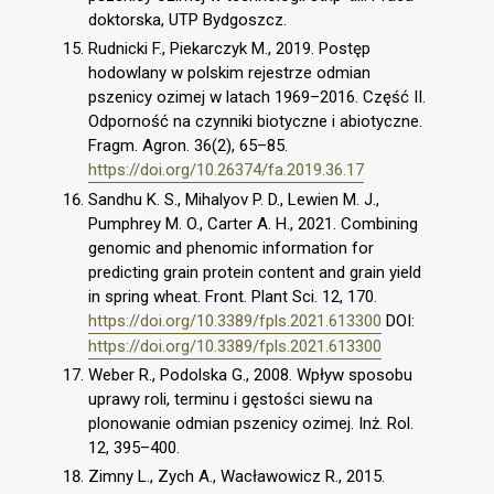
doktorska, UTP Bydgoszcz.
Rudnicki F., Piekarczyk M., 2019. Postęp
hodowlany w polskim rejestrze odmian
pszenicy ozimej w latach 1969–2016. Część II.
Odporność na czynniki biotyczne i abiotyczne.
Fragm. Agron. 36(2), 65–85.
https://doi.org/10.26374/fa.2019.36.17
Sandhu K. S., Mihalyov P. D., Lewien M. J.,
Pumphrey M. O., Carter A. H., 2021. Combining
genomic and phenomic information for
predicting grain protein content and grain yield
in spring wheat. Front. Plant Sci. 12, 170.
https://doi.org/10.3389/fpls.2021.613300
DOI:
https://doi.org/10.3389/fpls.2021.613300
Weber R., Podolska G., 2008. Wpływ sposobu
uprawy roli, terminu i gęstości siewu na
plonowanie odmian pszenicy ozimej. Inż. Rol.
12, 395–400.
Zimny L., Zych A., Wacławowicz R., 2015.