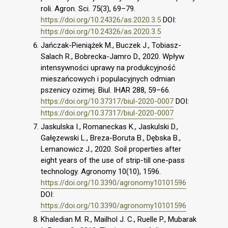
roli. Agron. Sci. 75(3), 69–79.
https://doi.org/10.24326/as.2020.3.5
DOI:
https://doi.org/10.24326/as.2020.3.5
Jańczak-Pieniążek M., Buczek J., Tobiasz-
Salach R., Bobrecka-Jamro D., 2020. Wpływ
intensywności uprawy na produkcyjność
mieszańcowych i populacyjnych odmian
pszenicy ozimej. Biul. IHAR 288, 59–66.
https://doi.org/10.37317/biul-2020-0007
DOI:
https://doi.org/10.37317/biul-2020-0007
Jaskulska I., Romaneckas K., Jaskulski D.,
Gałęzewski L., Breza-Boruta B., Dębska B.,
Lemanowicz J., 2020. Soil properties after
eight years of the use of strip-till one-pass
technology. Agronomy 10(10), 1596.
https://doi.org/10.3390/agronomy10101596
DOI:
https://doi.org/10.3390/agronomy10101596
Khaledian M. R., Mailhol J. C., Ruelle P., Mubarak