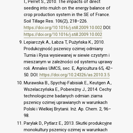
I., Perret S., 2010. The impacts of direct
seeding into mulch on the energy balance of
crop production system in the SE of France.
Soil Tillage Res. 106(2), 218–226.
https://doi.org/10.1016/j.still.2009.10.002
DOI:
https://doi.org/10.1016/j.still.2009.10.002
Lepiarczyk A., Łabza T, Pużyńska K., 2010.
Produkcyjność pszenicy ozimej odmiany
Turnia i Rysa wysiewanej w siewie czystym i
mieszanym w zależności od systemu uprawy
roli. Annales UMCS, sec. E, Agricultura 65, 42–
50. DOI:
https://doi.org/10.24326/as.2010.3.5
Murawska B., Spychaj-Fabisiak E., Keutgen A.,
Wszelaczyńska E., Pobereżny J., 2014. Cechy
technologiczne badanych odmian ziarna
pszenicy ozimej uprawianych w warunkach
Polski i Wielkiej Brytanii. Inż. Ap. Chem. 2, 96–
98.
Parylak D., Pytlarz E., 2013. Skutki produkcyjne
monokultury pszenicy ozimej w warunkach