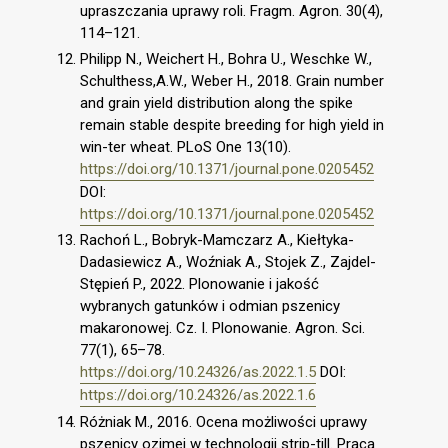
upraszczania uprawy roli. Fragm. Agron. 30(4),
114–121.
Philipp N., Weichert H., Bohra U., Weschke W.,
Schulthess,A.W., Weber H., 2018. Grain number
and grain yield distribution along the spike
remain stable despite breeding for high yield in
win-ter wheat. PLoS One 13(10).
https://doi.org/10.1371/journal.pone.0205452
DOI:
https://doi.org/10.1371/journal.pone.0205452
Rachoń L., Bobryk-Mamczarz A., Kiełtyka-
Dadasiewicz A., Woźniak A., Stojek Z., Zajdel-
Stępień P., 2022. Plonowanie i jakość
wybranych gatunków i odmian pszenicy
makaronowej. Cz. I. Plonowanie. Agron. Sci.
77(1), 65–78.
https://doi.org/10.24326/as.2022.1.5
DOI:
https://doi.org/10.24326/as.2022.1.6
Różniak M., 2016. Ocena możliwości uprawy
pszenicy ozimej w technologii strip-till. Praca