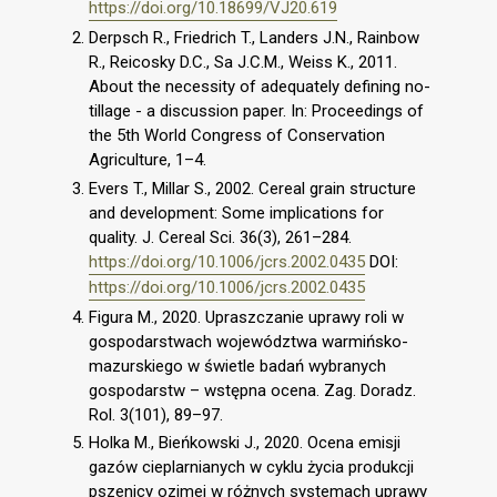
https://doi.org/10.18699/VJ20.619
Derpsch R., Friedrich T., Landers J.N., Rainbow
R., Reicosky D.C., Sa J.C.M., Weiss K., 2011.
About the necessity of adequately defining no-
tillage - a discussion paper. In: Proceedings of
the 5th World Congress of Conservation
Agriculture, 1–4.
Evers T., Millar S., 2002. Cereal grain structure
and development: Some implications for
quality. J. Cereal Sci. 36(3), 261–284.
https://doi.org/10.1006/jcrs.2002.0435
DOI:
https://doi.org/10.1006/jcrs.2002.0435
Figura M., 2020. Upraszczanie uprawy roli w
gospodarstwach województwa warmińsko-
mazurskiego w świetle badań wybranych
gospodarstw – wstępna ocena. Zag. Doradz.
Rol. 3(101), 89–97.
Holka M., Bieńkowski J., 2020. Ocena emisji
gazów cieplarnianych w cyklu życia produkcji
pszenicy ozimej w różnych systemach uprawy