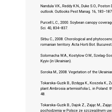
Nandula V.K., Reddy K.N., Duke S.O., Poston 
outlook. Outlooks Pest Manag. 16, 183–187
Purcell L.C., 2000. Soybean canopy coverag
Sci. 40, 834–837.
Sîrbu C., 2008. Chorological and phytocoeno
romanian territory. Acta Horti Bot. Bucurest
Solomacha W.A., Kostylow O.W., Szelag-Soso
Kyyiv (in Ukrainian).
Soroka M., 2008. Vegetation of the Ukrainia
Tokarska-Guzik B., Bzdęga K., Koszela K., Żab
plant Ambrosia artemisiifolia L. in Poland: 
48.
Tokarska-Guzik B., Dajok Z., Zając M., Zając
pochodzenia w Polsce ze szczególnym uwz