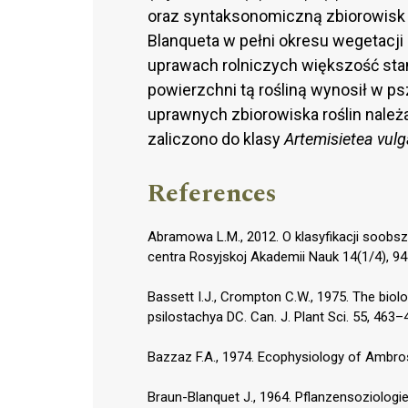
oraz syntaksonomiczną zbiorowisk
Blanqueta w pełni okresu wegetacj
uprawach rolniczych większość stan
powierzchni tą rośliną wynosił w p
uprawnych zbiorowiska roślin należ
zaliczono do klasy
Artemisietea vulg
References
Аbramowa L.M., 2012. O klasyfikacji soob
centra Rosyjskoj Akademii Nauk 14(1/4), 94
Bassett I.J., Crompton C.W., 1975. The biol
psilostachya DC. Can. J. Plant Sci. 55, 463–
Bazzaz F.A., 1974. Ecophysiology of Ambros
Braun-Blanquet J., 1964. Pflanzensoziologi