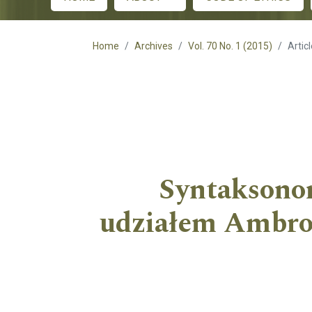
Main menu
Home
Archives
Vol. 70 No. 1 (2015)
Artic
Syntaksono
udziałem Ambros