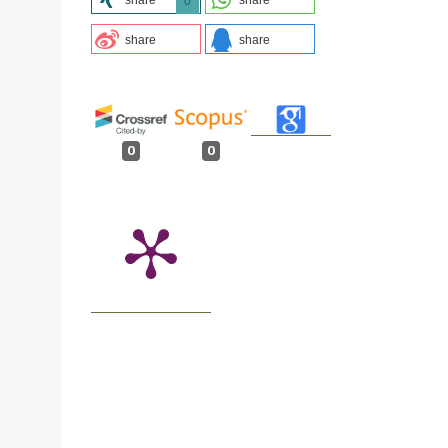
0
share
share
ą
0
0