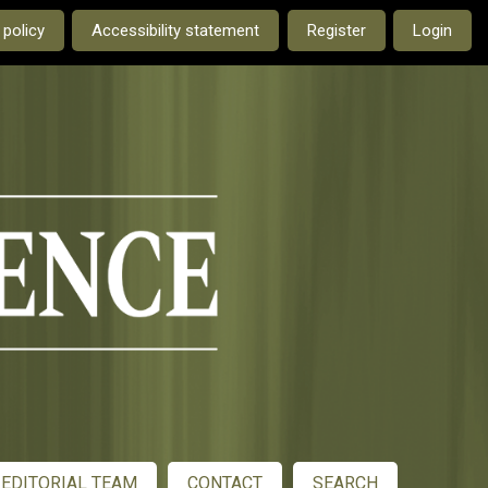
e current language is:
 policy
Accessibility statement
Register
Login
EDITORIAL TEAM
CONTACT
SEARCH