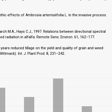
pathic effects of Ambrosia artemisiifolia L. in the invasive process.
sarch M.A., Hays C.J., 1997. Relations between directional spectral
ed radiation in alfalfa. Remote Sens. Environ. 61, 162–177.
years reduced tillage on the yield and quality of grain and weed
 Wittmack). Int. J. Plant Prod. 8, 231–242.