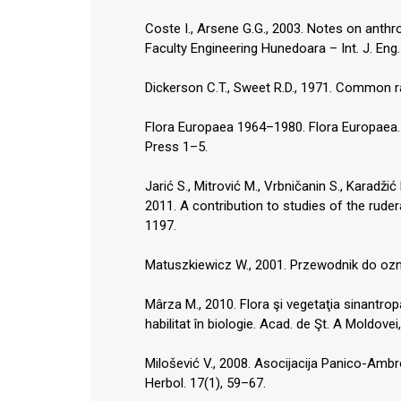
Coste I., Arsene G.G., 2003. Notes on anthro
Faculty Engineering Hunedoara – Int. J. Eng.
Dickerson C.T., Sweet R.D., 1971. Common 
Flora Europaea 1964–1980. Flora Europaea. E
Press 1–5.
Jarić S., Mitrović M., Vrbničanin S., Karadžić 
2011. A contribution to studies of the ruder
1197.
Matuszkiewicz W., 2001. Przewodnik do ozna
Mârza M., 2010. Flora şi vegetaţia sinantrop
habilitat în biologie. Acad. de Şt. A Moldove
Milošević V., 2008. Asocijacija Panico-Ambro
Herbol. 17(1), 59–67.