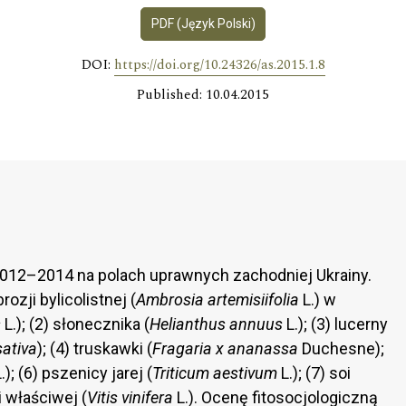
PDF (Język Polski)
DOI:
https://doi.org/10.24326/as.2015.1.8
Published: 10.04.2015
012–2014 na polach uprawnych zachodniej Ukrainy.
zji bylicolistnej (
Ambrosia artemisiifolia
L.) w
s
L.); (2) słonecznika (
Helianthus annuus
L.); (3) lucerny
sativa
); (4) truskawki (
Fragaria x ananassa
Duchesne);
.); (6) pszenicy jarej (
Triticum aestivum
L.); (7) soi
li właściwej (
Vitis vinifera
L.). Ocenę fitosocjologiczną