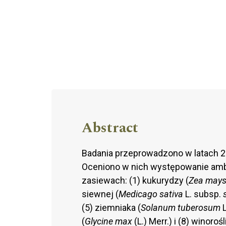
Abstract
Badania przeprowadzono w latach 2
Oceniono w nich występowanie ambro
zasiewach: (1) kukurydzy (
Zea may
siewnej (
Medicago sativa
L. subsp.
(5) ziemniaka (
Solanum tuberosum
L
(
Glycine max
(L.) Merr.) i (8) winoroś