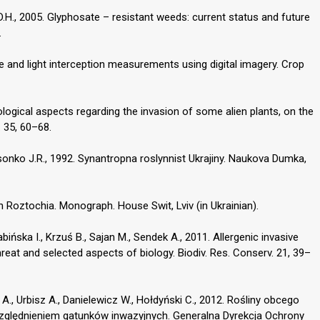
D.H., 2005. Glyphosate – resistant weeds: current status and future
.
e and light interception measurements using digital imagery. Crop
logical aspects regarding the invasion of some alien plants, on the
. 35, 60–68.
nko J.R., 1992. Synantropna roslynnist Ukrajiny. Naukova Dumka,
n Roztochia. Monograph. House Swit, Lviv (in Ukrainian).
ińska I., Krzuś B., Sajan M., Sendek A., 2011. Allergenic invasive
threat and selected aspects of biology. Biodiv. Res. Conserv. 21, 39–
 A., Urbisz A., Danielewicz W., Hołdyński C., 2012. Rośliny obcego
ględnieniem gatunków inwazyjnych. Generalna Dyrekcja Ochrony