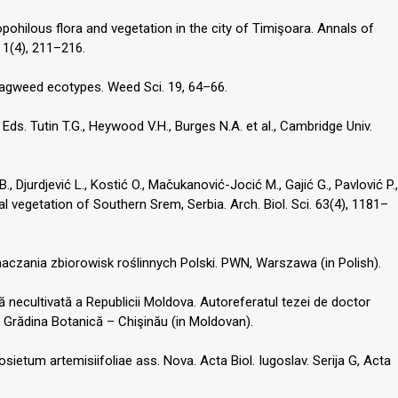
pohilous flora and vegetation in the city of Timişoara. Annals of
 1(4), 211–216.
ragweed ecotypes. Weed Sci. 19, 64–66.
ds. Tutin T.G., Heywood V.H., Burges N.A. et al., Cambridge Univ.
B., Djurdjević L., Kostić O., Mačukanović-Jocić M., Gajić G., Pavlović P.,
al vegetation of Southern Srem, Serbia. Arch. Biol. Sci. 63(4), 1181–
czania zbiorowisk roślinnych Polski. PWN, Warszawa (in Polish).
ă necultivată a Republicii Moldova. Autoreferatul tezei de doctor
i, Grădina Botanică – Chişinău (in Moldovan).
sietum artemisiifoliae ass. Nova. Acta Biol. Iugoslav. Serija G, Acta