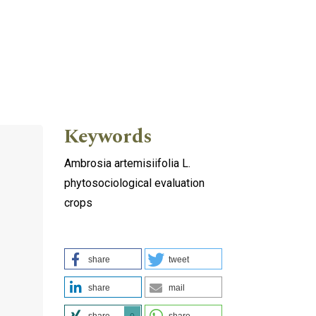
Keywords
Ambrosia artemisiifolia L.
phytosociological evaluation
crops
share
tweet
share
mail
share
share