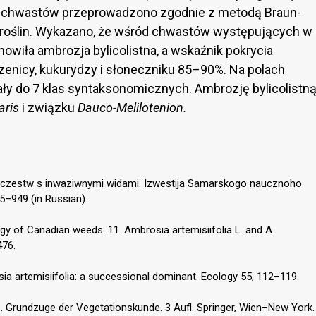
 chwastów przeprowadzono zgodnie z metodą Braun-
i roślin. Wykazano, że wśród chwastów występujących w
owiła ambrozja bylicolistna, a wskaźnik pokrycia
szenicy, kukurydzy i słoneczniku 85–90%. Na polach
ały do 7 klas syntaksonomicznych. Ambrozję bylicolistn
aris
i związku
Dauco-Melilotenion.
szczestw s inwaziwnymi widami. Izwestija Samarskogo naucznoho
5–949 (in Russian).
ogy of Canadian weeds. 11. Ambrosia artemisiifolia L. and A.
476.
ia artemisiifolia: a successional dominant. Ecology 55, 112–119.
e. Grundzuge der Vegetationskunde. 3 Aufl. Springer, Wien–New York.