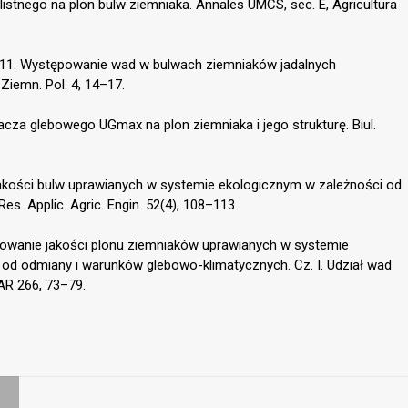
istnego na plon bulw ziemniaka. Annales UMCS, sec. E, Agricultura
011. Występowanie wad w bulwach ziemniaków jadalnych
Ziemn. Pol. 4, 14–17.
acza glebowego UGmax na plon ziemniaka i jego strukturę. Biul.
 jakości bulw uprawianych w systemie ekologicznym w zależności od
es. Applic. Agric. Engin. 52(4), 108–113.
icowanie jakości plonu ziemniaków uprawianych w systemie
od odmiany i warunków glebowo-klimatycznych. Cz. I. Udział wad
AR 266, 73–79.