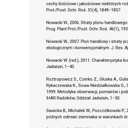
cechy ilościowe i jakościowe niektórych ro
Prot./Post. Ochr. Roś. 51(4), 1849–1857.
Nowacki W., 2006. Straty plonu handloweg
Prog. Plant Prot./Post. Ochr. Roś. 46(1), 19
Nowacki W., 2007. Plon handlowy i straty 
ekologicznym i konwencjonalnym. J. Res. Appl
Nowacki W. (red.), 2011. Charakterystyka k
Jadwisin, 1–40.
Roztropowicz S., Czerko Z., Głuska A., Golis
Rykaczewska K., Sowa-Niedziałkowska G., S
1999. Metodyka obserwacji, pomiarów i po
IHAR Radzików, Oddział Jadwisin, 1–50.
Sawicka B., Michałek W., Pszczółkowski P.,
późnych odmian ziemniaka w warunkach śro