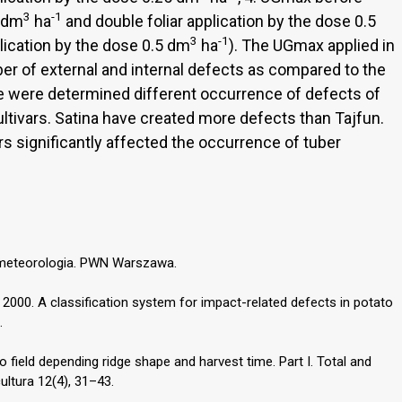
3
-1
0 dm
ha
and double foliar application by the dose 0.5
3
-1
plication by the dose 0.5 dm
ha
). The UGmax applied in
r of external and internal defects as compared to the
e were determined different occurrence of defects of
cultivars. Satina have created more defects than Tajfun.
s significantly affected the occurrence of tuber
rometeorologia. PWN Warszawa.
., 2000. A classification system for impact-related defects in potato
.
 field depending ridge shape and harvest time. Part I. Total and
cultura 12(4), 31–43.