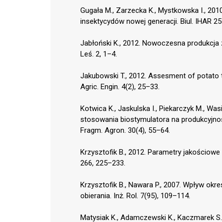
Gugała M., Zarzecka K., Mystkowska I., 2
insektycydów nowej generacji. Biul. IHAR 2
Jabłoński K., 2012. Nowoczesna produkcja 
Leś. 2, 1–4.
Jakubowski T., 2012. Assesment of potato 
Agric. Engin. 4(2), 25–33.
Kotwica K., Jaskulska I., Piekarczyk M., Was
stosowania biostymulatora na produkcyjnoś
Fragm. Agron. 30(4), 55–64.
Krzysztofik B., 2012. Parametry jakościo
266, 225–233.
Krzysztofik B., Nawara P., 2007. Wpływ ok
obierania. Inż. Rol. 7(95), 109–114.
Matysiak K., Adamczewski K., Kaczmarek S.