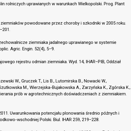
ślin rolniczych uprawianych w warunkach Wielkopolski. Prog. Plant
o ziemniaków powodowane przez choroby i szkodniki w 2005 roku.
3–201.
przechowalnicze ziemniaka jadalnego uprawianego w systemie
ic. Agric. Engin. 52(4), 5–9.
rajowego rejestru odmian ziemniaka. Wyd. 14, IHAR–PIB, Oddział
zewski W., Gruczek T., Lis B., Lutomirska B., Nowacki W.,
zutkowska M., Wierzejska-Bujakowska A., Zarzyńska K., Zgórska K.,
bierania prób w agrotechnicznych doświadczeniach z ziemniakiem.
 2011. Uwarunkowania potencjału plonowania średnio późnych i
dkowo-wschodniej Polski. Biul. IHAR 259, 219–228.