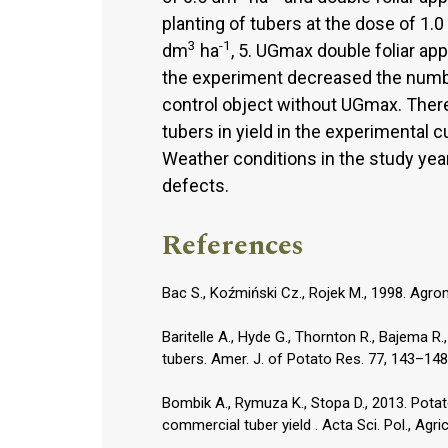
planting of tubers at the dose of 1.
3
-1
dm
ha
, 5. UGmax double foliar ap
the experiment decreased the numbe
control object without UGmax. Ther
tubers in yield in the experimental 
Weather conditions in the study year
defects.
References
Bac S., Koźmiński Cz., Rojek M., 1998. Ag
Baritelle A., Hyde G., Thornton R., Bajema R
tubers. Amer. J. of Potato Res. 77, 143–148
Bombik A., Rymuza K., Stopa D., 2013. Potato
commercial tuber yield . Acta Sci. Pol., Agri