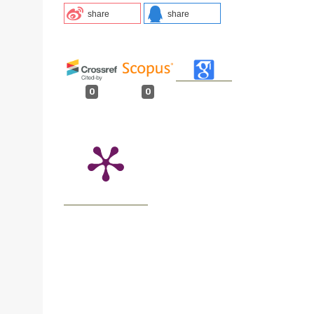
share
share
0
0