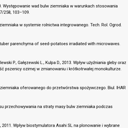
010. Występowanie wad bulw ziemniaka w warunkach stosowania
57/258, 103–109.
ziemniaka w systemie rolnictwa integrowanego. Tech. Rol. Ogrod.
tuber parenchyma of seed-potatoes irradiated with microwaves.
ilewski P., Gałęzewski L., Kulpa D., 2013. Wpływ użyźniania gleby oraz
ć pszenicy ozimej w zmianowaniu i krótkotrwałej monokulturze.
we ziemniaka oferowanego do przetwórstwa spożywczego. Biul. IHAR
resu przechowywania na straty masy bulw ziemniaka podczas
, 2011. Wpływ biostymulatora Asahi SL na plonowanie i wybrane