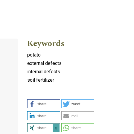
Keywords
potato
external defects
internal defects
soil fertilizer
share
tweet
share
mail
share
share
0