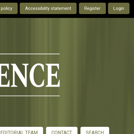
e current language is:
 policy
Accessibility statement
Register
Login
EDITORIAL TEAM
CONTACT
SEARCH