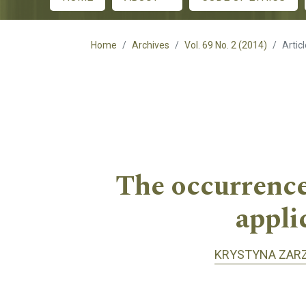
Main menu
Home
Archives
Vol. 69 No. 2 (2014)
Artic
The occurrence 
appli
KRYSTYNA ZAR