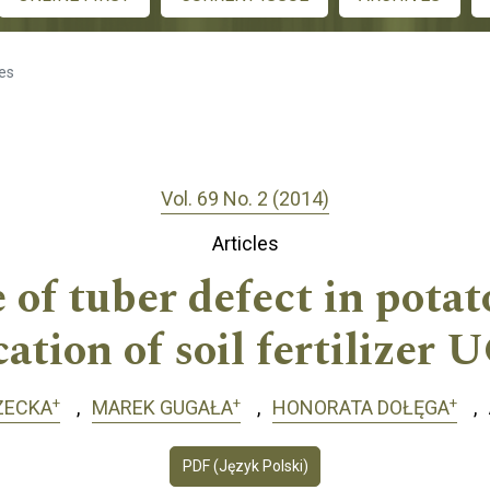
les
Vol. 69 No. 2 (2014)
Articles
of tuber defect in potato
cation of soil fertilizer
+
+
+
ZECKA
MAREK GUGAŁA
HONORATA DOŁĘGA
PDF (Język Polski)