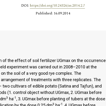
DOI:
https://doi.org/10.24326/as.2014.2.7
Published: 16.09.2014
 of the effect of soil fertilizer UGmax on the occurrence
 field experiment was carried out in 2008–2010 at the
on the soil of a very good rye complex. The
t arrangement of treatments with three replicates. The
 two cultivars of edible potato (Satina and Tajfun), and
ods (1. control object without UGmax, 2. UGmax before
3
-1
0 dm
ha
, 3. UGmax before planting of tubers at the dose
3
-1
lication by the dose 0.25 dm
ha
, 4. UGmax before