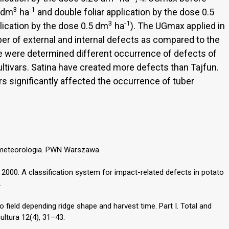
3
-1
0 dm
ha
and double foliar application by the dose 0.5
3
-1
plication by the dose 0.5 dm
ha
). The UGmax applied in
r of external and internal defects as compared to the
e were determined different occurrence of defects of
cultivars. Satina have created more defects than Tajfun.
s significantly affected the occurrence of tuber
rometeorologia. PWN Warszawa.
., 2000. A classification system for impact-related defects in potato
.
 field depending ridge shape and harvest time. Part I. Total and
cultura 12(4), 31–43.