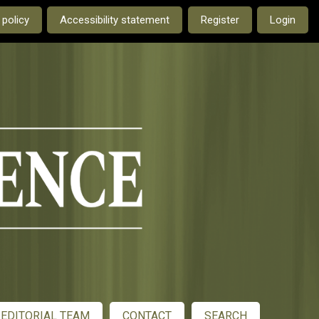
e current language is:
 policy
Accessibility statement
Register
Login
EDITORIAL TEAM
CONTACT
SEARCH