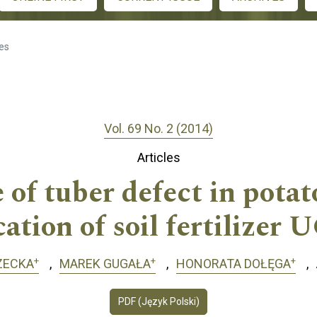
les
Vol. 69 No. 2 (2014)
Articles
of tuber defect in potato
cation of soil fertilizer
+
+
+
ZECKA
MAREK GUGAŁA
HONORATA DOŁĘGA
PDF (Język Polski)