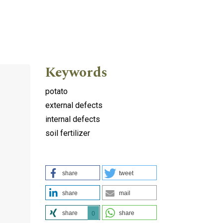
Keywords
potato
external defects
internal defects
soil fertilizer
share
tweet
share
mail
share
share
0