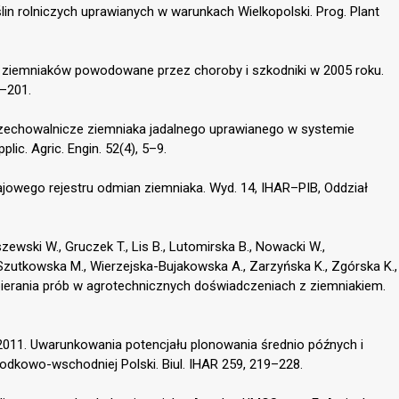
ślin rolniczych uprawianych w warunkach Wielkopolski. Prog. Plant
o ziemniaków powodowane przez choroby i szkodniki w 2005 roku.
3–201.
przechowalnicze ziemniaka jadalnego uprawianego w systemie
ic. Agric. Engin. 52(4), 5–9.
rajowego rejestru odmian ziemniaka. Wyd. 14, IHAR–PIB, Oddział
zewski W., Gruczek T., Lis B., Lutomirska B., Nowacki W.,
zutkowska M., Wierzejska-Bujakowska A., Zarzyńska K., Zgórska K.,
bierania prób w agrotechnicznych doświadczeniach z ziemniakiem.
 2011. Uwarunkowania potencjału plonowania średnio późnych i
dkowo-wschodniej Polski. Biul. IHAR 259, 219–228.