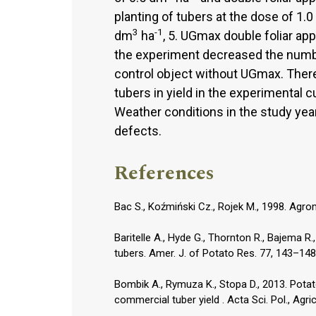
planting of tubers at the dose of 1.
3
-1
dm
ha
, 5. UGmax double foliar ap
the experiment decreased the numbe
control object without UGmax. Ther
tubers in yield in the experimental 
Weather conditions in the study year
defects.
References
Bac S., Koźmiński Cz., Rojek M., 1998. Ag
Baritelle A., Hyde G., Thornton R., Bajema R
tubers. Amer. J. of Potato Res. 77, 143–148
Bombik A., Rymuza K., Stopa D., 2013. Potato
commercial tuber yield . Acta Sci. Pol., Agri