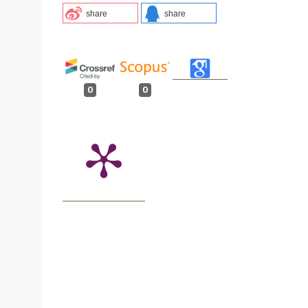
share
share
0
0