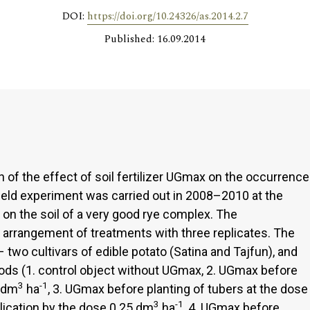
DOI:
https://doi.org/10.24326/as.2014.2.7
Published: 16.09.2014
 of the effect of soil fertilizer UGmax on the occurrence
 field experiment was carried out in 2008–2010 at the
on the soil of a very good rye complex. The
t arrangement of treatments with three replicates. The
 two cultivars of edible potato (Satina and Tajfun), and
ods (1. control object without UGmax, 2. UGmax before
3
-1
0 dm
ha
, 3. UGmax before planting of tubers at the dose
3
-1
lication by the dose 0.25 dm
ha
, 4. UGmax before