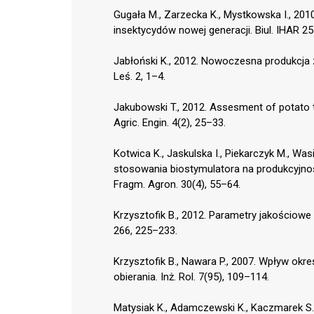
Gugała M., Zarzecka K., Mystkowska I., 2
insektycydów nowej generacji. Biul. IHAR 2
Jabłoński K., 2012. Nowoczesna produkcja 
Leś. 2, 1–4.
Jakubowski T., 2012. Assesment of potato 
Agric. Engin. 4(2), 25–33.
Kotwica K., Jaskulska I., Piekarczyk M., Was
stosowania biostymulatora na produkcyjnoś
Fragm. Agron. 30(4), 55–64.
Krzysztofik B., 2012. Parametry jakościo
266, 225–233.
Krzysztofik B., Nawara P., 2007. Wpływ ok
obierania. Inż. Rol. 7(95), 109–114.
Matysiak K., Adamczewski K., Kaczmarek S.