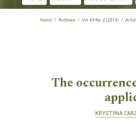
Main menu
Home
Archives
Vol. 69 No. 2 (2014)
Artic
The occurrence 
appli
KRYSTYNA ZAR