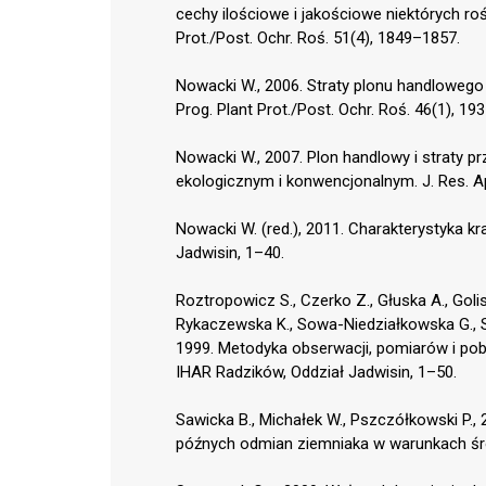
cechy ilościowe i jakościowe niektórych ro
Prot./Post. Ochr. Roś. 51(4), 1849–1857.
Nowacki W., 2006. Straty plonu handloweg
Prog. Plant Prot./Post. Ochr. Roś. 46(1), 19
Nowacki W., 2007. Plon handlowy i straty 
ekologicznym i konwencjonalnym. J. Res. Appl
Nowacki W. (red.), 2011. Charakterystyka k
Jadwisin, 1–40.
Roztropowicz S., Czerko Z., Głuska A., Golis
Rykaczewska K., Sowa-Niedziałkowska G., S
1999. Metodyka obserwacji, pomiarów i po
IHAR Radzików, Oddział Jadwisin, 1–50.
Sawicka B., Michałek W., Pszczółkowski P.,
późnych odmian ziemniaka w warunkach śro