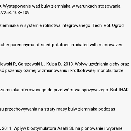
010. Występowanie wad bulw ziemniaka w warunkach stosowania
57/258, 103–109.
ziemniaka w systemie rolnictwa integrowanego. Tech. Rol. Ogrod.
tuber parenchyma of seed-potatoes irradiated with microwaves.
ilewski P., Gałęzewski L., Kulpa D., 2013. Wpływ użyźniania gleby oraz
ć pszenicy ozimej w zmianowaniu i krótkotrwałej monokulturze.
we ziemniaka oferowanego do przetwórstwa spożywczego. Biul. IHAR
resu przechowywania na straty masy bulw ziemniaka podczas
, 2011. Wpływ biostymulatora Asahi SL na plonowanie i wybrane