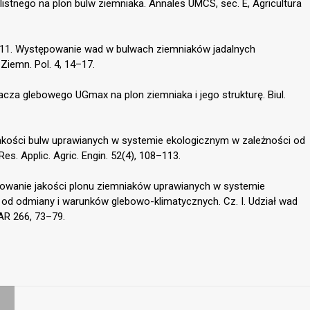
istnego na plon bulw ziemniaka. Annales UMCS, sec. E, Agricultura
011. Występowanie wad w bulwach ziemniaków jadalnych
Ziemn. Pol. 4, 14–17.
acza glebowego UGmax na plon ziemniaka i jego strukturę. Biul.
 jakości bulw uprawianych w systemie ekologicznym w zależności od
es. Applic. Agric. Engin. 52(4), 108–113.
icowanie jakości plonu ziemniaków uprawianych w systemie
od odmiany i warunków glebowo-klimatycznych. Cz. I. Udział wad
AR 266, 73–79.