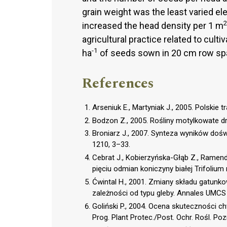
grain weight was the least varied el
increased the head density per 1 m
agricultural practice related to cul
-1
ha
of seeds sown in 20 cm row spa
References
Arseniuk E., Martyniak J., 2005. Polskie
Bodzon Z., 2005. Rośliny motylkowate d
Broniarz J., 2007. Synteza wyników d
1210, 3–33.
Cebrat J., Kobierzyńska-Głąb Z., Ramen
pięciu odmian koniczyny białej Trifolium 
Ćwintal H., 2001. Zmiany składu gatunk
zależności od typu gleby. Annales UMCS S
Goliński P., 2004. Ocena skuteczności c
Prog. Plant Protec./Post. Ochr. Rośl. Po