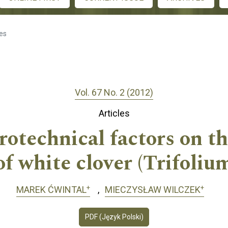
les
Vol. 67 No. 2 (2012)
Articles
rotechnical factors on t
of white clover (Trifoliu
+
+
MAREK ĆWINTAL
MIECZYSŁAW WILCZEK
PDF (Język Polski)