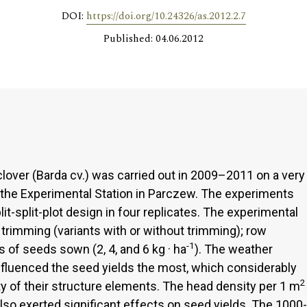
DOI:
https://doi.org/10.24326/as.2012.2.7
Published: 04.06.2012
 clover (Barda cv.) was carried out in 2009–2011 on a very
t the Experimental Station in Parczew. The experiments
it-split-plot design in four replicates. The experimental
t trimming (variants with or without trimming); row
-1
 of seeds sown (2, 4, and 6 kg · ha
). The weather
influenced the seed yields the most, which considerably
2
ity of their structure elements. The head density per 1 m
so exerted significant effects on seed yields. The 1000-