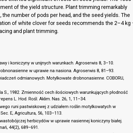
ement of the yield structure. Plant trimming remarkably
2
, the number of pods per head, and the seed yields. The
tivation of white clover for seeds recommends the 2–4 kg ·
cing and plant trimming.
 trawy i koniczyny w unijnych warunkach. Agroserwis 8, 3–10.
robnonasienne w uprawie na nasiona. Agroserwis 8, 81–93.
oświadczeń odmianowych. Motylkowate drobnonasienne. COBORU,
da S., 1982. Zmienność cech ilościowych warunkujących płodność
repens L. Hod. Rośl. Aklim. Nas. 26, 1, 11–34.
owego runi pastwiskowej z udziałem roślin motylkowatych w
ec. E, Agricultura, 56, 103–113.
hwastobójczej herbicydów w uprawie nasiennej koniczyny białej.
znań, 44(2), 689–691.