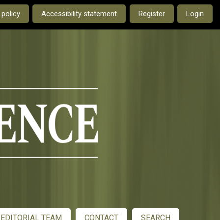
e current language is:
 policy
Accessibility statement
Register
Login
EDITORIAL TEAM
CONTACT
SEARCH