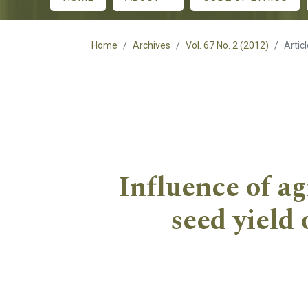
Main menu
Home
Archives
Vol. 67 No. 2 (2012)
Artic
Influence of ag
seed yield 