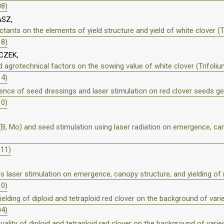
08)
ASZ,
tants on the elements of yield structure and yield of white clover (T
18)
CZEK,
 agrotechnical factors on the sowing value of white clover (Trifoliu
14)
uence of seed dressings and laser stimulation on red clover seeds g
10)
, Mo) and seed stimulation using laser radiation on emergence, canop
011)
 laser stimulation on emergence, canopy structure, and yielding of 
10)
ielding of diploid and tetraploid red clover on the background of varie
04)
uality of diploid and tetraploid red clover on the background of varied