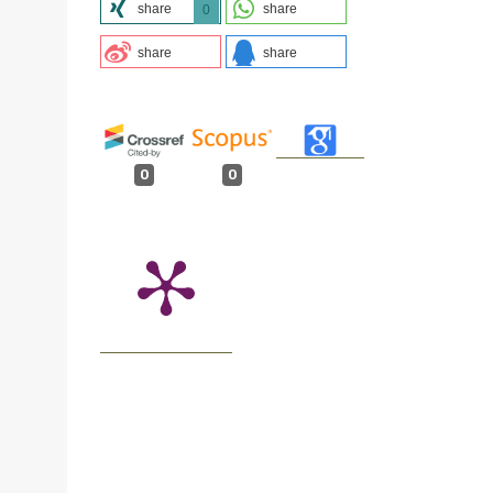
share
share
0
share
share
0
0