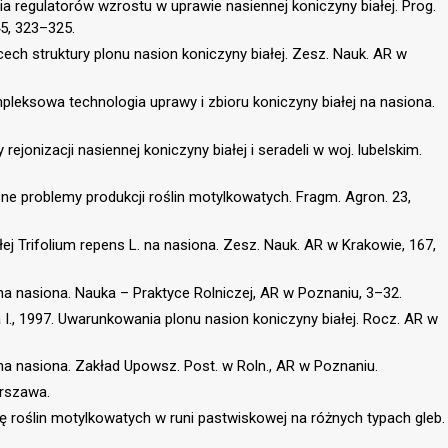
ia regulatorów wzrostu w uprawie nasiennej koniczyny białej. Prog.
45, 323–325.
ch struktury plonu nasion koniczyny białej. Zesz. Nauk. AR w
pleksowa technologia uprawy i zbioru koniczyny białej na nasiona.
rejonizacji nasiennej koniczyny białej i seradeli w woj. lubelskim.
sne problemy produkcji roślin motylkowatych. Fragm. Agron. 23,
ej Trifolium repens L. na nasiona. Zesz. Nauk. AR w Krakowie, 167,
 na nasiona. Nauka – Praktyce Rolniczej, AR w Poznaniu, 3–32.
a I., 1997. Uwarunkowania plonu nasion koniczyny białej. Rocz. AR w
 na nasiona. Zakład Upowsz. Post. w Roln., AR w Poznaniu.
arszawa.
ię roślin motylkowatych w runi pastwiskowej na różnych typach gleb.