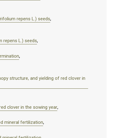
rifolium repens L.) seeds
,
m repens L.) seeds
,
ermination
,
y structure, and yielding of red clover in
red clover in the sowing year
,
d mineral fertilization
,
 mineral fertilization
,