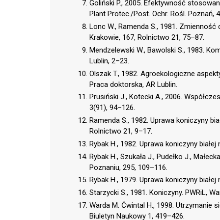
Goliński P., 2005. Efektywność stosowan
Plant Protec./Post. Ochr. Rośl. Poznań, 
Lonc W., Ramenda S., 1981. Zmienność ce
Krakowie, 167, Rolnictwo 21, 75–87.
Mendzelewski W., Bawolski S., 1983. Kom
Lublin, 2–23.
Olszak T., 1982. Agroekologiczne aspekty 
Praca doktorska, AR Lublin.
Prusiński J., Kotecki A., 2006. Współcze
3(91), 94–126.
Ramenda S., 1982. Uprawa koniczyny biał
Rolnictwo 21, 9–17.
Rybak H., 1982. Uprawa koniczyny białej
Rybak H., Szukała J., Pudełko J., Małeck
Poznaniu, 295, 109–116.
Rybak H., 1979. Uprawa koniczyny białej
Starzycki S., 1981. Koniczyny. PWRiL, W
Warda M. Ćwintal H., 1998. Utrzymanie s
Biuletyn Naukowy 1, 419–426.