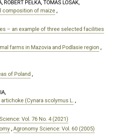
 ROBERT PEŁKA, TOMÁŠ LOŠÁK,
l composition of maize
,
pies – an example of three selected facilities
imal farms in Mazovia and Podlasie region
,
eas of Poland
,
A,
be artichoke (Cynara scolymus L.
,
cience: Vol. 76 No. 4 (2021)
nomy
,
Agronomy Science: Vol. 60 (2005)