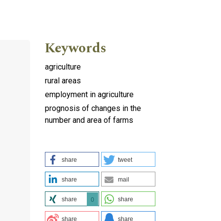
Keywords
agriculture
rural areas
employment in agriculture
prognosis of changes in the
number and area of farms
share
tweet
share
mail
share
share
0
share
share