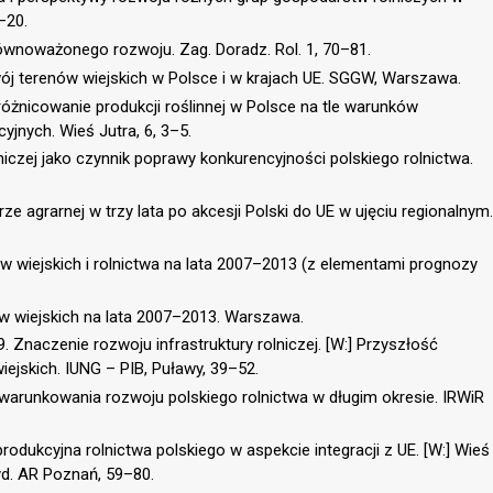
–20.
równoważonego rozwoju. Zag. Doradz. Rol. 1, 70–81.
wój terenów wiejskich w Polsce i w krajach UE. SGGW, Warszawa.
zróżnicowanie produkcji roślinnej w Polsce na tle warunków
jnych. Wieś Jutra, 6, 3–5.
niczej jako czynnik poprawy konkurencyjności polskiego rolnictwa.
e agrarnej w trzy lata po akcesji Polski do UE w ujęciu regionalnym.
w wiejskich i rolnictwa na lata 2007–2013 (z elementami prognozy
 wiejskich na lata 2007–2013. Warszawa.
9. Znaczenie rozwoju infrastruktury rolniczej. [W:] Przyszłość
jskich. IUNG – PIB, Puławy, 39–52.
arunkowania rozwoju polskiego rolnictwa w długim okresie. IRWiR
produkcyjna rolnictwa polskiego w aspekcie integracji z UE. [W:] Wieś
Wyd. AR Poznań, 59–80.