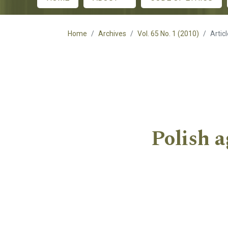
Main menu
Home
Archives
Vol. 65 No. 1 (2010)
Artic
Polish a