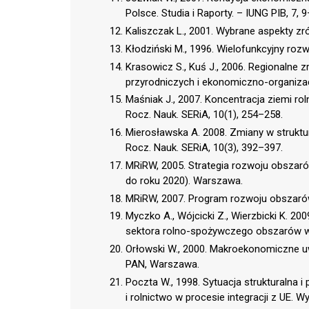
Polsce. Studia i Raporty. – IUNG PIB, 7, 9
Kaliszczak L., 2001. Wybrane aspekty z
Kłodziński M., 1996. Wielofunkcyjny roz
Krasowicz S., Kuś J., 2006. Regionalne 
przyrodniczych i ekonomiczno-organizacy
Maśniak J., 2007. Koncentracja ziemi rol
Rocz. Nauk. SERiA, 10(1), 254–258.
Mierosławska A. 2008. Zmiany w strukturz
Rocz. Nauk. SERiA, 10(3), 392–397.
MRiRW, 2005. Strategia rozwoju obszaró
do roku 2020). Warszawa.
MRiRW, 2007. Program rozwoju obszarów
Myczko A., Wójcicki Z., Wierzbicki K. 200
sektora rolno-spożywczego obszarów wie
Orłowski W., 2000. Makroekonomiczne uw
PAN, Warszawa.
Poczta W., 1998. Sytuacja strukturalna i 
i rolnictwo w procesie integracji z UE. 