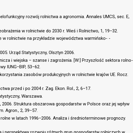
lofunkcyjny rozwój rolnictwa a agronomia. Annales UMCS, sec. E,
eobrażenia w rolnictwie do 2030 r. Wieś i Rolnictwo, 1, 19–32.
e w rolnictwie na przykładzie województwa warmińsko- -
05. Urząd Statystyczny, Olsztyn 2006.
lnicza i wiejska – szanse i zagrożenia. [W:] Przyszłość sektora rolno-
awy IUNG–BIP, 53–62.
korzystania zasobów produkcyjnych w rolnictwie krajów UE. Rocz.
ctwa przed i po 2004 r. Zag. Ekon. Rol., 2, 6–17.
tatystyczny, Warszawa.
., 2006. Struktura obszarowa gospodarstw w Polsce oraz jej wpływ
m. Agron., 2, 39–57.
 rolne w latach 1996–2006. Analiza i średnioterminowe prognozy.
a i perspektywy rozwoju różnych grup gospodarstw rolniczych w