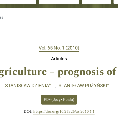
les
Vol. 65 No. 1 (2010)
Articles
griculture – prognosis o
+
+
STANISŁAW DZIENIA
STANISŁAW PUŻYŃSKI
PDF (Język Polski)
DOI:
https://doi.org/10.24326/as.2010.1.1