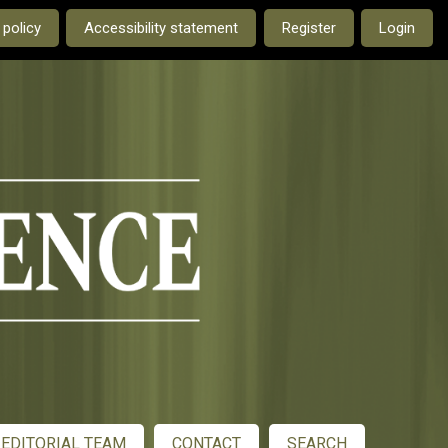
e current language is:
 policy
Accessibility statement
Register
Login
EDITORIAL TEAM
CONTACT
SEARCH