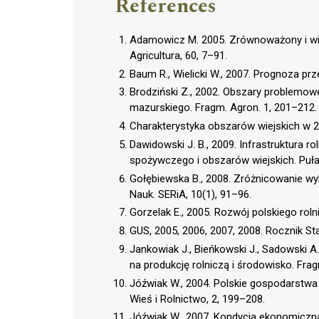
References
Adamowicz M. 2005. Zrównoważony i wie
Agricultura, 60, 7–91.
Baum R., Wielicki W., 2007. Prognoza prz
Brodziński Z., 2002. Obszary problemow
mazurskiego. Fragm. Agron. 1, 201–212.
Charakterystyka obszarów wiejskich w 20
Dawidowski J. B., 2009. Infrastruktura ro
spożywczego i obszarów wiejskich. Puł
Gołębiewska B., 2008. Zróżnicowanie wy
Nauk. SERiA, 10(1), 91–96.
Gorzelak E., 2005. Rozwój polskiego rolni
GUS, 2005, 2006, 2007, 2008. Rocznik S
Jankowiak J., Bieńkowski J., Sadowski A
na produkcję rolniczą i środowisko. Frag
Jóźwiak W., 2004. Polskie gospodarstwa
Wieś i Rolnictwo, 2, 199–208.
Jóźwiak W., 2007. Kondycja ekonomiczn