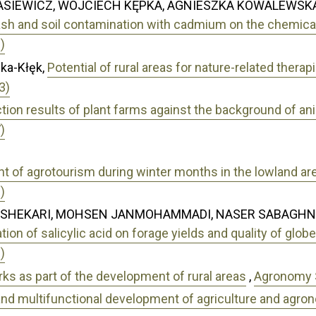
SIEWICZ, WOJCIECH KĘPKA, AGNIESZKA KOWALEWSKA,
ash and soil contamination with cadmium on the chemica
)
ka-Kłęk,
Potential of rural areas for nature-related thera
3)
ion results of plant farms against the background of an
)
nt of agrotourism during winter months in the lowland ar
)
 SHEKARI, MOHSEN JANMOHAMMADI, NASER SABAGHNI
ation of salicylic acid on forage yields and quality of glo
)
s as part of the development of rural areas
,
Agronomy S
and multifunctional development of agriculture and agro