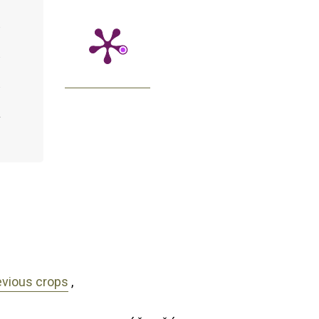
revious crops
,