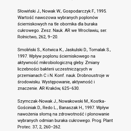
Słowiński J., Nowak W., Gospodarczyk F., 1995.
Wartość nawozowa wybranych poplonów
ścierniskowych na tle obornika dla buraka
cukrowego. Zesz. Nauk. AR we Wrocławiu, ser.
Rolnictwo, 262, 9–20.
Smoliński S., Kotwica K., Jaskulski D., Tomalak S.,
1997. Wpływ poplonu ścierniskowego na
aktywność mikrobiologiczną gleby. Zmiany
liczebności bakterii uczestniczących w
przemianach C i N. Konf. nauk. Drobnoustroje w
środowisku. Występowanie, aktywność i
znaczenie. AR Kraków, 625–630.
Szymczak-Nowak J., Nowakowski M., Kostka-
Gościniak D., Redo L., Banaszak H., 1997. Wpływ
nawożenia słomą na zdrowotność i plonowanie
wybranych odmian buraka cukrowego. Prog. Plant
Protec. 37, 2, 260–262.