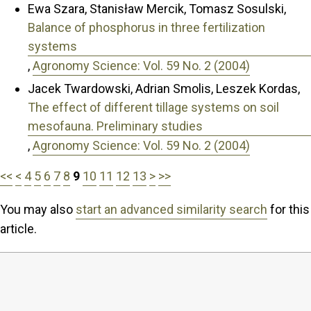
Ewa Szara, Stanisław Mercik, Tomasz Sosulski,
Balance of phosphorus in three fertilization
systems
,
Agronomy Science: Vol. 59 No. 2 (2004)
Jacek Twardowski, Adrian Smolis, Leszek Kordas,
The effect of different tillage systems on soil
mesofauna. Preliminary studies
,
Agronomy Science: Vol. 59 No. 2 (2004)
<<
<
4
5
6
7
8
9
10
11
12
13
>
>>
You may also
start an advanced similarity search
for this
article.