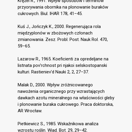
Krężel R., 1991. Wpływ sposobów i terminów
przyorywania obornika na plonowanie buraków
cukrowych. Biul. IHAR 178, 41–45.
Kuś J., Jończyk K., 2000. Regenerująca rola
międzyplonów w zbożowych członach
zmianowania. Zesz. Probl. Post. Nauk Rol. 470,
59–65.
Lazarow R., 1965. Koeficienti za opredeljane na
listnata pov’rchnost pri njakoi selskostopanski
kulturi. Rastieniev’d Nauki 2, 2, 27–37.
Malak D., 2000. Wpływ zróżnicowanego
nawożenia organicznego przy wzrastających
dawkach azotu mineralnego na właściwości gleby
i plonowanie buraka cukrowego. Praca doktorska,
AR Wrocław.
Pietkiewicz S., 1985. Wskaźnikowa analiza
wzrostu roślin. Wiad. Bot. 29, 29–42.