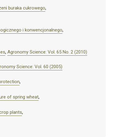
zeni buraka cukrowego
,
ologicznego i konwencjonalnego
,
ses
,
Agronomy Science: Vol. 65 No. 2 (2010)
ronomy Science: Vol. 60 (2005)
protection
,
ture of spring wheat
,
crop plants
,