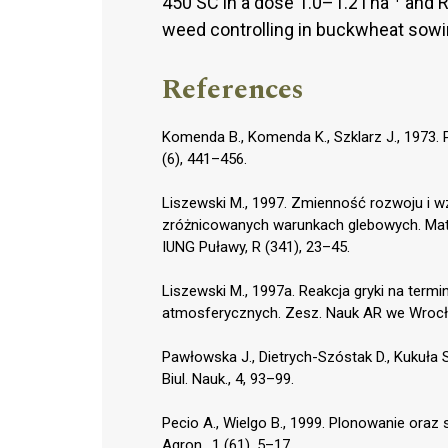
450 SC in a dose 1.0–1.2 l ha
and R
weed controlling in buckwheat sowi
References
Komenda B., Komenda K., Szklarz J., 1973. Pr
(6), 441–456.
Liszewski M., 1997. Zmienność rozwoju i w
zróżnicowanych warunkach glebowych. Mat. 
IUNG Puławy, R (341), 23–45.
Liszewski M., 1997a. Reakcja gryki na term
atmosferycznych. Zesz. Nauk AR we Wrocław
Pawłowska J., Dietrych-Szóstak D., Kukuła S
Biul. Nauk., 4, 93–99.
Pecio A., Wielgo B., 1999. Plonowanie oraz s
Agron., 1 (61), 5–17.