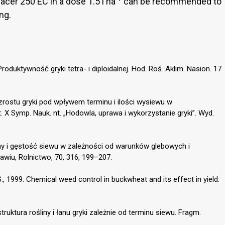
acer 250 EC in a dose 1.5 l ha
can be recommended to
ng.
oduktywność gryki tetra- i diploidalnej. Hod. Roś. Aklim. Nasion. 17
zrostu gryki pod wpływem terminu i ilości wysiewu w
X Symp. Nauk. nt. „Hodowla, uprawa i wykorzystanie gryki”. Wyd.
iny i gęstość siewu w zależności od warunków glebowych i
iu, Rolnictwo, 70, 316, 199–207.
., 1999. Chemical weed control in buckwheat and its effect in yield.
truktura rośliny i łanu gryki zależnie od terminu siewu. Fragm.