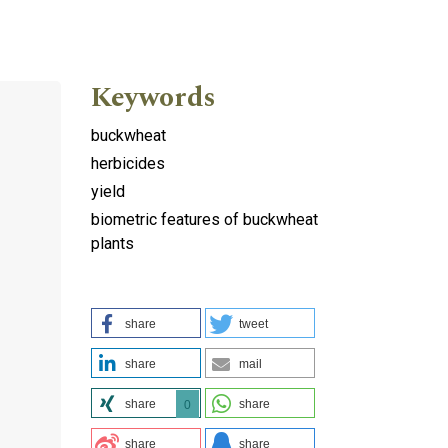
Keywords
buckwheat
herbicides
yield
biometric features of buckwheat
plants
share
tweet
share
mail
share
share
0
share
share