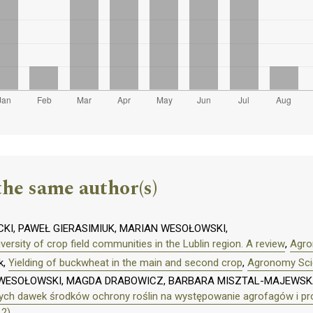
the same author(s)
KI, PAWEŁ GIERASIMIUK, MARIAN WESOŁOWSKI,
versity of crop field communities in the Lublin region. A review
,
Agro
k,
Yielding of buckwheat in the main and second crop
,
Agronomy Scie
 WESOŁOWSKI, MAGDA DRABOWICZ, BARBARA MISZTAL-MAJEWSK
ch dawek środków ochrony roślin na występowanie agrofagów i pr
12)