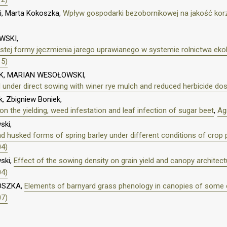
i, Marta Kokoszka,
Wpływ gospodarki bezobornikowej na jakość kor
WSKI,
nistej formy jęczmienia jarego uprawianego w systemie rolnictwa ek
15)
K, MARIAN WESOŁOWSKI,
 under direct sowing with winer rye mulch and reduced herbicide do
, Zbigniew Boniek,
n the yielding, weed infestation and leaf infection of sugar beet
,
Ag
ski,
d husked forms of spring barley under different conditions of crop 
04)
ski,
Effect of the sowing density on grain yield and canopy architec
04)
OSZKA,
Elements of barnyard grass phenology in canopies of some 
07)