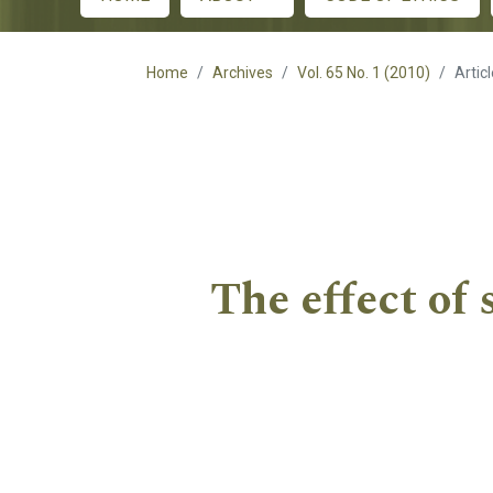
Main menu
Home
Archives
Vol. 65 No. 1 (2010)
Artic
The effect of