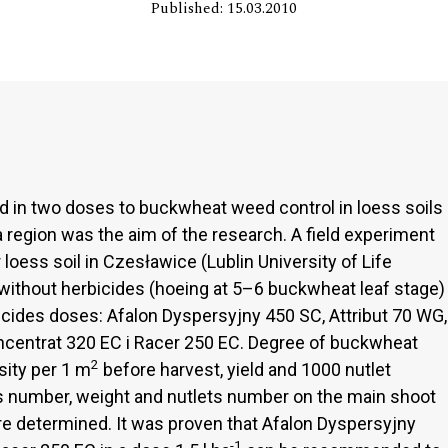
Published: 15.03.2010
ed in two doses to buckwheat weed control in loess soils
 region was the aim of the research. A field experiment
ess soil in Czesławice (Lublin University of Life
 without herbicides (hoeing at 5–6 buckwheat leaf stage)
icides doses: Afalon Dyspersyjny 450 SC, Attribut 70 WG,
centrat 320 EC i Racer 250 EC. Degree of buckwheat
2
sity per 1 m
before harvest, yield and 1000 nutlet
 number, weight and nutlets number on the main shoot
e determined. It was proven that Afalon Dyspersyjny
-1