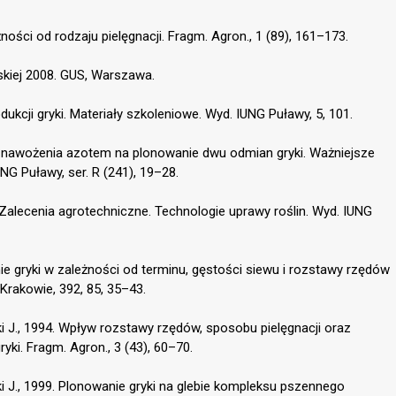
ności od rodzaju pielęgnacji. Fragm. Agron., 1 (89), 161–173.
skiej 2008. GUS, Warszawa.
dukcji gryki. Materiały szkoleniowe. Wyd. IUNG Puławy, 5, 101.
w nawożenia azotem na plonowanie dwu odmian gryki. Ważniejsze
NG Puławy, ser. R (241), 19–28.
 Zalecenia agrotechniczne. Technologie uprawy roślin. Wyd. IUNG
nie gryki w zależności od terminu, gęstości siewu i rozstawy rzędów
rakowie, 392, 85, 35–43.
i J., 1994. Wpływ rozstawy rzędów, sposobu pielęgnacji oraz
yki. Fragm. Agron., 3 (43), 60–70.
i J., 1999. Plonowanie gryki na glebie kompleksu pszennego