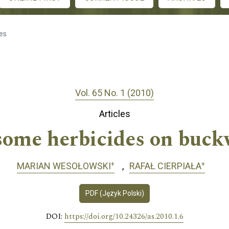
les
Vol. 65 No. 1 (2010)
Articles
 some herbicides on buck
+
+
MARIAN WESOŁOWSKI
RAFAŁ CIERPIAŁA
PDF (Język Polski)
DOI:
https://doi.org/10.24326/as.2010.1.6