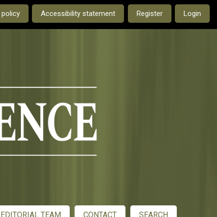
e current language is:
 policy
Accessibility statement
Register
Login
EDITORIAL TEAM
CONTACT
SEARCH