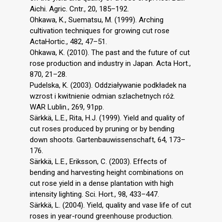
Aichi. Agric. Cntr., 20, 185–192.
Ohkawa, K., Suematsu, M. (1999). Arching
cultivation techniques for growing cut rose
ActaHortic., 482, 47–51.
Ohkawa, K. (2010). The past and the future of cut
rose production and industry in Japan. Acta Hort.,
870, 21–28.
Pudelska, K. (2003). Oddziaływanie podkładek na
wzrost i kwitnienie odmian szlachetnych róż.
WAR Lublin., 269, 91pp.
Särkkä, L.E., Rita, H.J. (1999). Yield and quality of
cut roses produced by pruning or by bending
down shoots. Gartenbauwissenschaft, 64, 173–
176.
Särkkä, L.E., Eriksson, C. (2003). Effects of
bending and harvesting height combinations on
cut rose yield in a dense plantation with high
intensity lighting. Sci. Hort., 98, 433–447.
Särkkä, L. (2004). Yield, quality and vase life of cut
roses in year-round greenhouse production.