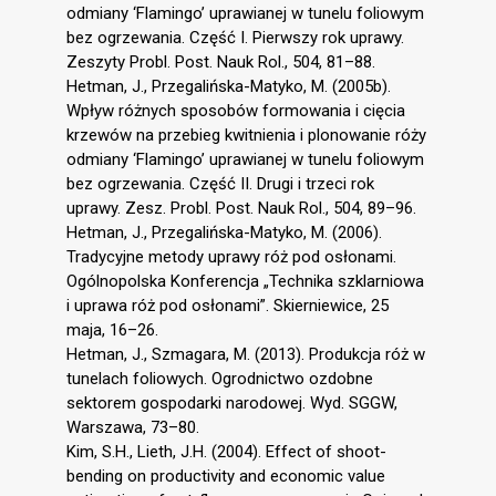
odmiany ‘Flamingo’ uprawianej w tunelu foliowym
bez ogrzewania. Część I. Pierwszy rok uprawy.
Zeszyty Probl. Post. Nauk Rol., 504, 81–88.
Hetman, J., Przegalińska-Matyko, M. (2005b).
Wpływ różnych sposobów formowania i cięcia
krzewów na przebieg kwitnienia i plonowanie róży
odmiany ‘Flamingo’ uprawianej w tunelu foliowym
bez ogrzewania. Część II. Drugi i trzeci rok
uprawy. Zesz. Probl. Post. Nauk Rol., 504, 89–96.
Hetman, J., Przegalińska-Matyko, M. (2006).
Tradycyjne metody uprawy róż pod osłonami.
Ogólnopolska Konferencja „Technika szklarniowa
i uprawa róż pod osłonami”. Skierniewice, 25
maja, 16–26.
Hetman, J., Szmagara, M. (2013). Produkcja róż w
tunelach foliowych. Ogrodnictwo ozdobne
sektorem gospodarki narodowej. Wyd. SGGW,
Warszawa, 73–80.
Kim, S.H., Lieth, J.H. (2004). Effect of shoot-
bending on productivity and economic value