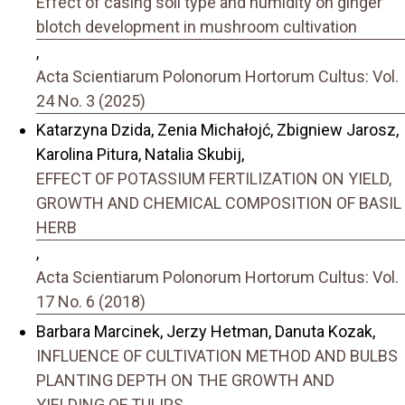
Effect of casing soil type and humidity on ginger
blotch development in mushroom cultivation
,
Acta Scientiarum Polonorum Hortorum Cultus: Vol.
24 No. 3 (2025)
Katarzyna Dzida, Zenia Michałojć, Zbigniew Jarosz,
Karolina Pitura, Natalia Skubij,
EFFECT OF POTASSIUM FERTILIZATION ON YIELD,
GROWTH AND CHEMICAL COMPOSITION OF BASIL
HERB
,
Acta Scientiarum Polonorum Hortorum Cultus: Vol.
17 No. 6 (2018)
Barbara Marcinek, Jerzy Hetman, Danuta Kozak,
INFLUENCE OF CULTIVATION METHOD AND BULBS
PLANTING DEPTH ON THE GROWTH AND
YIELDING OF TULIPS