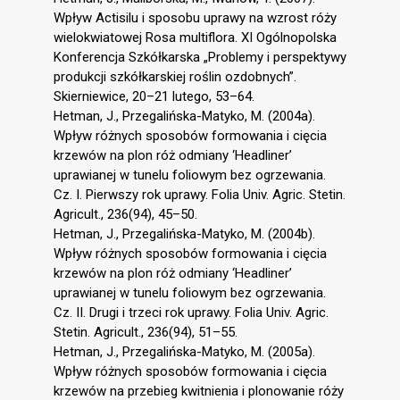
Wpływ Actisilu i sposobu uprawy na wzrost róży
wielokwiatowej Rosa multiflora. XI Ogólnopolska
Konferencja Szkółkarska „Problemy i perspektywy
produkcji szkółkarskiej roślin ozdobnych”.
Skierniewice, 20–21 lutego, 53–64.
Hetman, J., Przegalińska-Matyko, M. (2004a).
Wpływ różnych sposobów formowania i cięcia
krzewów na plon róż odmiany ‘Headliner’
uprawianej w tunelu foliowym bez ogrzewania.
Cz. I. Pierwszy rok uprawy. Folia Univ. Agric. Stetin.
Agricult., 236(94), 45–50.
Hetman, J., Przegalińska-Matyko, M. (2004b).
Wpływ różnych sposobów formowania i cięcia
krzewów na plon róż odmiany ‘Headliner’
uprawianej w tunelu foliowym bez ogrzewania.
Cz. II. Drugi i trzeci rok uprawy. Folia Univ. Agric.
Stetin. Agricult., 236(94), 51–55.
Hetman, J., Przegalińska-Matyko, M. (2005a).
Wpływ różnych sposobów formowania i cięcia
krzewów na przebieg kwitnienia i plonowanie róży