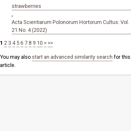
strawberries
,
Acta Scientiarum Polonorum Hortorum Cultus: Vol.
21 No. 4 (2022)
1
2
3
4
5
6
7
8
9
10
>
>>
You may also
start an advanced similarity search
for this
article.