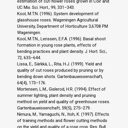
estimation of cut-flower roses grown in Coir and
UC Mix. Sci. Hort., 99, 331–343.
Kool, M.T.N. (1996). System development of
glasshouse roses. Wageningen Agricultural
University, Department of Horticulture 3,6708 PM
Wageningen.
Kool, M.T.N., Lenssen, E.F.A. (1996). Basal shoot
formation in young rose plants, effects of
bending practices and plant density. J. Hort. Sci.,
72, 635–644.
Lissa, E., Särkkä, L., Rita, H.J. (1999). Yield and
quality of cut roses produced by pruning or by
bending down shots. Gartenbauwissenschaft,
64(4), 173–176.
Mortensen, L.M., Gislerod, H.R. (1994). Effect of
summer lighting, plant density and pruning
method on yield and quality of greenhouse roses.
Gartenbauwissenchaft, 59(5), 275–279.
Nimura, M., Yamaguchi, N., Itoh, K. (1997). Effects
of training methods and flower cutting methods
on the yield and quality of a rose crop. Res. Bull.