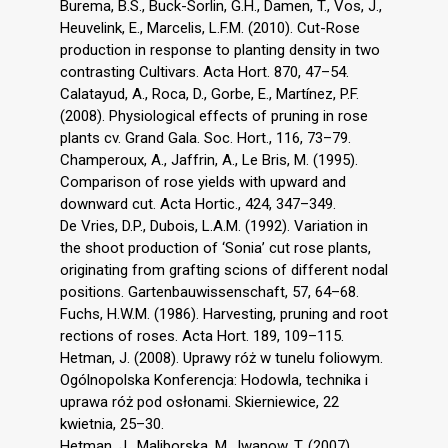
Burema, B.S., Buck-Sorlin, G.H., Damen, T., Vos, J.,
Heuvelink, E., Marcelis, L.F.M. (2010). Cut-Rose
production in response to planting density in two
contrasting Cultivars. Acta Hort. 870, 47–54.
Calatayud, A., Roca, D., Gorbe, E., Martínez, P.F.
(2008). Physiological effects of pruning in rose
plants cv. Grand Gala. Soc. Hort., 116, 73–79.
Champeroux, A., Jaffrin, A., Le Bris, M. (1995).
Comparison of rose yields with upward and
downward cut. Acta Hortic., 424, 347–349.
De Vries, D.P., Dubois, L.A.M. (1992). Variation in
the shoot production of ‘Sonia’ cut rose plants,
originating from grafting scions of different nodal
positions. Gartenbauwissenschaft, 57, 64–68.
Fuchs, H.W.M. (1986). Harvesting, pruning and root
rections of roses. Acta Hort. 189, 109–115.
Hetman, J. (2008). Uprawy róż w tunelu foliowym.
Ogólnopolska Konferencja: Hodowla, technika i
uprawa róż pod osłonami. Skierniewice, 22
kwietnia, 25–30.
Hetman, J., Maliborska, M., Iwanow, T. (2007).