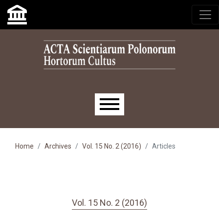
Skip to main navigation menu
Skip to main content
Skip to site footer
Main menu
Home
Archives
Vol. 15 No. 2 (2016)
Articles
Vol. 15 No. 2 (2016)