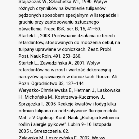
Stajszczak W., Szlachetka W.I., 1990. Wpływ
różnych czynników na kwitnienie tulipanów
pędzonych sposobem specjalnym w listopadzie i
grudniu przy zastosowaniu sztucznego
oświetlenia. Prace ISiK, ser. B, 15, 41–50.
Startek L., 2003. Porównanie działania czterech
retardantów, stosowanych do moczenia cebul, na
tulipany uprawiane w doniczkach. Zesz. Probl.
Post. Nauk Roln. 491, 253–260.
Startek L., Zawadzińska A., 2001. Wpływ
retardantów na wzrost i wartość dekoracyjną
narcyzów uprawianych w doniczkach. Roczn. AR
Pozn. Ogrodnictwo 33, 137–144
Weryszko-Chmielewska E., Hetman J., Laskowska
H., Michońska M., Kostrzewa-Kuczmow J.,
Sprzączka I., 2005. Reakcje kwiatów i łodyg kilku
odmian tulipana na oddziaływanie fluropirimidolu.
Mat. z V Ogólnop. Konf. Nauk. „Biologia kwitnienia
roślin i alergie pyłkowe”. Lublin 9–10 listopada
2005 r., Streszczenia, 62.
Zalewska M., Leszczyńska E., 2002. Wpływ