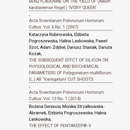
BENZYLADENINE ON THE YIELD OF (Allium
karataviense Regel.) ‘IVORY QUEEN’
,
Acta Scientiarum Polonorum Hortorum
Cultus: Vol. 6 No. 1 (2007)
Katarzyna Rubinowska, Elżbieta
Pogroszewska, Halina Laskowska, Paweł
Szot, Adam Zdybel, Dariusz Stasiak, Danuta
Kozak,
THE SUBSEQUENT EFFCT OF SILICON ON
PHYSIOLOGICAL AND BIOCHEMICAL
PARAMETERS OF Polygonatum multiflorum
(L.) All. ‘Variegatum’ CUT SHOOTS
,
Acta Scientiarum Polonorum Hortorum
Cultus: Vol. 13 No. 1 (2014)
Bożena Denisow, Monika Strzałkowska-
Abramek, Elzbieta Pogroszewska, Halina
Laskowska,
THE EFFECT OF PENTAKEEP®-V