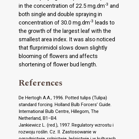
-3
in the concentration of 22.5 mg.dm
and
both single and double spraying in
-3
concentration of 30.0 mg.dm
leads to
the growth of the largest leaf with the
smallest area index. It was also noticed
that flurprimidol slows down slightly
blooming of flowers and affects
shortening of flower bud length.
References
De Hertogh A.A., 1996. Potted tulips (Tulipa)
standard forcing. Holland Bulb Forcers’ Guide.
International Bulb Centre, Hillegom, The
Netherland, B1–B4.
Jankiewicz L. (red.), 1997. Regulatory wzrostu i
rozwoju roślin. Cz. II. Zastosowanie w
ogrodnictwie, rolnictwie, leśnictwie i w kulturach