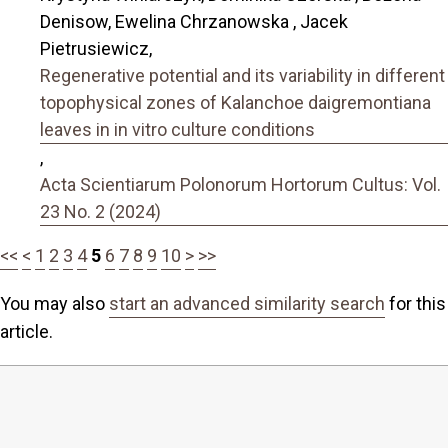
Denisow, Ewelina Chrzanowska , Jacek
Pietrusiewicz,
Regenerative potential and its variability in different
topophysical zones of Kalanchoe daigremontiana
leaves in in vitro culture conditions
,
Acta Scientiarum Polonorum Hortorum Cultus: Vol.
23 No. 2 (2024)
<<
<
1
2
3
4
5
6
7
8
9
10
>
>>
You may also
start an advanced similarity search
for this
article.