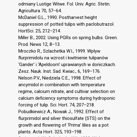
odmiany Lustige Witwe. Fol. Univ. Agric. Stetin.
Agricultura 70, 57–64.
McDaniel G.L., 1990. Postharvest height
suppression of potted tulips with paclobutrazol.
HortSci. 25, 212–214.
Miller B., 2002. Using PGRs on spring bulbs. Green.
Prod. News 12, 8–13.
Mroczko R., Szlachetka W.I., 1999. Wpływ
flurprimidolu na wzrost i kwitnienie tulipanów
‘Gander’ i ‘Apeldoorn’ uprawianych w doniczkach.
Zesz. Nauk. Inst. Sad. Kwiac., 6, 169–176.
Nelson P.V., Niedziela C.E., 1998. Effect of
ancymidol in combination with temperature
regime, calcium nitrate, and cultivar selection on
calcium deficiency symptoms during hydroponic
forcing of tulip. Sci. Hort. 74, 207–218.
Pobudkiewicz A., Nowak J., 1992. Effect of
flurprimidol and silver thiosulfate (STS) on the
growth and flowering of ‘Prima’ lilies as a pot
plants. Acta Hort. 325, 193–198.