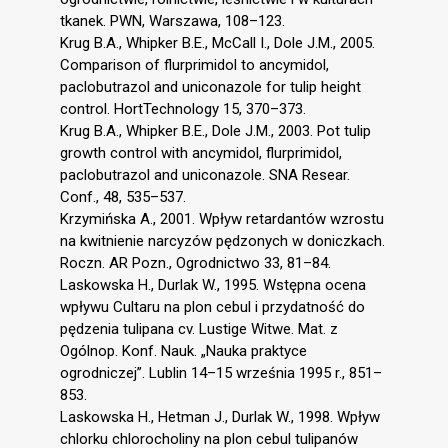
tkanek. PWN, Warszawa, 108–123.
Krug B.A., Whipker B.E., McCall I., Dole J.M., 2005.
Comparison of flurprimidol to ancymidol,
paclobutrazol and uniconazole for tulip height
control. HortTechnology 15, 370–373.
Krug B.A., Whipker B.E., Dole J.M., 2003. Pot tulip
growth control with ancymidol, flurprimidol,
paclobutrazol and uniconazole. SNA Resear.
Conf., 48, 535–537.
Krzymińska A., 2001. Wpływ retardantów wzrostu
na kwitnienie narcyzów pędzonych w doniczkach.
Roczn. AR Pozn., Ogrodnictwo 33, 81–84.
Laskowska H., Durlak W., 1995. Wstępna ocena
wpływu Cultaru na plon cebul i przydatność do
pędzenia tulipana cv. Lustige Witwe. Mat. z
Ogólnop. Konf. Nauk. „Nauka praktyce
ogrodniczej”. Lublin 14–15 września 1995 r., 851–
853.
Laskowska H., Hetman J., Durlak W., 1998. Wpływ
chlorku chlorocholiny na plon cebul tulipanów