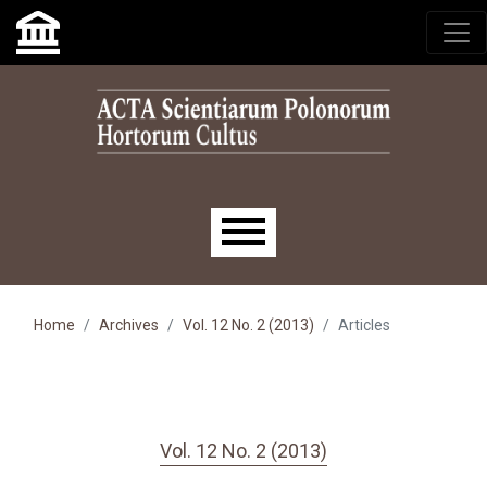
Skip to main navigation menu
Skip to main content
Skip to site footer
Main menu
Home
Archives
Vol. 12 No. 2 (2013)
Articles
Vol. 12 No. 2 (2013)