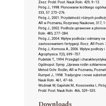
Zesz. Probl. Post. Nauk Roln. 429, 9–13.
Piróg J., 1998. Plonowanie krótkiego ogórk
333, 57: 273–276.
Piróg J., 2001. Przydatność różnych podłoż
AR w Poznaniu, Rozprawy Naukowe, 317, 1
Piróg J., 2002. Podłoża uprawowe a plonow
Roln. 485, 277–284.
Piróg J., 2004. Wpływ podłoża i odmiany 
zastosowaniem fertygacji. Rocz. AR Pozn. 
Piróg J., Komosa A., 2006. Wpływ podłoży 
Agrophysica 7(3), 699–707.
Pudelski T., 1994. Przegląd i charakteryst
Ogólnopol. Symp. „Uprawa roślin szklarniow
Metod Ochr. Roślin, AR w Poznaniu, Poznań
Rumpel J., 1998. Tradycyjne i nowe substra
Nauk Roln. 461, 47–66.
Woźniak W, Gapiński M., Kossowska I., Pir
Probl. Post. Nauk Roln. 466, 529–535.
Downloads