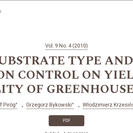
s
Vol. 9 No. 4 (2010)
SUBSTRATE TYPE AN
ON CONTROL ON YIEL
LITY OF GREENHOUS
+
+
f Piróg
Grzegorz Bykowski
Włodzimierz Krzesiń
PDF