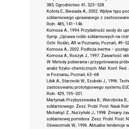
383, Ogrodnictwo 41, 523–528.
Kołota E., Biesiada A., 2002. Wpływ typu p
szklarniowego uprawianego z zastosowaniem
Roln. 485, 141–146.
Komosa A., 1994. Przydatność wody do upr
Symp. „Uprawa roślin szklarniowych na róż
Ochr. Roślin, AR w Poznaniu, Poznań, 49–52
Komosa A., 2002. Podłoża inertne – postęp 
Komosa A., Roszyk J., 1997. Zawartość sk
W: Metody pobierania i przygotowania pró
analiz fizyko-chemicznych. Mat. Konf. Red.
w Poznaniu, Poznań, 63–68.
Libik A., Starzecki W., Szubski J., 1996. T
zastosowaniu prototypowego systemu EUDW
Roln. 429, 195–201.
Martyniak-Przybyszewska B., Wierzbicka B.
szklarniowego. Zesz. Probl. Post. Nauk Rol
Michałojć Z., Nurzyński J., 1998. Zmiany
szklarniowej pomidora. Zesz. Probl. Post. 
Oświecimski W., 1996. Aktualne tendencje