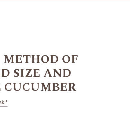
D METHOD OF
D SIZE AND
E CUCUMBER
+
ski