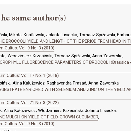
the same author(s)
ński, Mikołaj Knaflewski, Jolanta Lisiecka, Tomasz Spiżewski, Barbar
HE BROCCOLI YIELD AND LENGTH OF THE PERIOD FROM HEAD INIT
 Cultus: Vol. 9 No. 3 (2010)
nta, Włodzimierz Krzesiński, Tomasz Spiżewski, Anna Zaworska,
ROPHYLL FLUORESCENCE PARAMETERS OF BROCCOLI (Brassica oler
m Cultus: Vol. 17 No. 1 (2018)
iński, Alina Kałużewicz, Raghavendra Prasad, Anna Zaworska,
SUBSTRATE ENRICHED WITH SELENIUM AND ZINC ON THE YIELD 
m Cultus: Vol. 21 No. 3 (2022)
 Alina Kałużewicz, Włodzimierz Krzesiński, Jolanta Lisiecka,
NE MULCH ON YIELD OF FIELD-GROWN CUCUMBER
,
 Cultus: Vol. 9 No. 3 (2010)