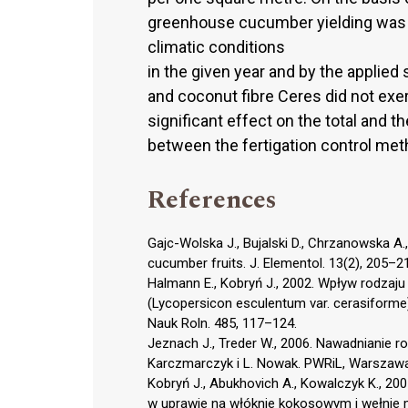
greenhouse cucumber yielding was i
climatic conditions
in the given year and by the applie
and coconut fibre Ceres did not exert
significant effect on the total and t
between the fertigation control met
References
Gajc-Wolska J., Bujalski D., Chrzanowska A.
cucumber fruits. J. Elementol. 13(2), 205–2
Halmann E., Kobryń J., 2002. Wpływ rodz
(Lycopersicon esculentum var. cerasiforme)
Nauk Roln. 485, 117–124.
Jeznach J., Treder W., 2006. Nawadnianie ro
Karczmarczyk i L. Nowak. PWRiL, Warszawa
Kobryń J., Abukhovich A., Kowalczyk K.,
w uprawie na włóknie kokosowym i wełnie m