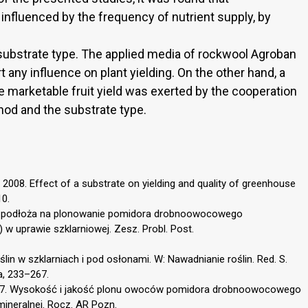
nfluenced by the frequency of nutrient supply, by
d substrate type. The applied media of rockwool Agroban
 any influence on plant yielding. On the other hand, a
he marketable fruit yield was exerted by the cooperation
hod and the substrate type.
, 2008. Effect of a substrate on yielding and quality of greenhouse
10.
aju podłoża na plonowanie pomidora drobnoowocowego
 w uprawie szklarniowej. Zesz. Probl. Post.
ślin w szklarniach i pod osłonami. W: Nawadnianie roślin. Red. S.
, 233–267.
 2007. Wysokość i jakość plonu owoców pomidora drobnoowocowego
ineralnej. Rocz. AR Pozn.