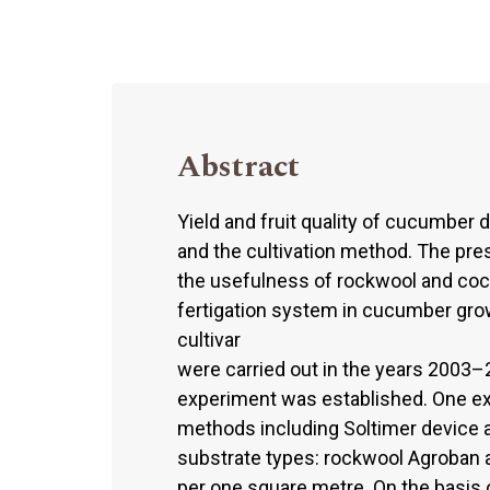
Abstract
Yield and fruit quality of cucumber d
and the cultivation method. The pre
the usefulness of rockwool and cocon
fertigation system in cucumber gro
cultivar
were carried out in the years 2003–
experiment was established. One exp
methods including Soltimer device an
substrate types: rockwool Agroban a
per one square metre. On the basis o