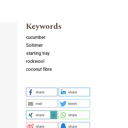
Keywords
cucumber
Soltimer
starting tray
rockwool
coconut fibre
share
share
mail
tweet
share
share
0
share
share