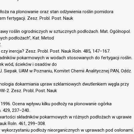
odłoża na plonowanie oraz stan odżywienia roślin pomidora
 fertygacji. Zesz. Probl. Post. Nauk
awy roślin ogrodniczych w sztucznych podłożach. Mat. Ogólnopol.
nych podłożach”, Kat. Metod
.
czy inercja? Zesz. Probl. Post. Nauk Roln. 485, 147–167.
ładników pokarmowych w wodach stosowanych do fertygacji roślin.
bek wód, ścieków i osadów do
 J. Siepak. UAM w Poznaniu, Komitet Chemii Analitycznej PAN, Oddz.
echnologia dokarmiania upraw szklarniowych dwutlenkiem węgla przy
-2. Zesz. Probl. Post. Nauk
, 1996. Ocena wpływu kilku podłoży na plonowanie ogórka
n. 429, 237–240.
 zawartości składników pokarmowych w różnych podłożach w uprawie
Nauk Roln. 461, 299–308.
 w wykorzystaniu podłoży nieorganicznych w uprawach pod osłonami.