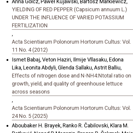
Anna Golcz, Paweł Kujawski, Bartosz Markiewicz,
YIELDING OF RED PEPPER (Capsicum annuum L.)
UNDER THE INFLUENCE OF VARIED POTASSIUM
FERTILIZATION
,
Acta Scientiarum Polonorum Hortorum Cultus: Vol.
11 No. 4 (2012)
Ismet Babaj, Veton Haziri, Ilmije Vllasaku, Edona
Lika, Leonita Abdyli, Glenda Sallaku, Astrit Balliu,
Effects of nitrogen dose and N-NH4:Ntotal ratio on
growth, yield, and quality of greenhouse lettuce
across seasons
,
Acta Scientiarum Polonorum Hortorum Cultus: Vol.
24 No. 5 (2025)
Aboubaker H. Brayek, Ranko R. Čabilovski, Klara M.