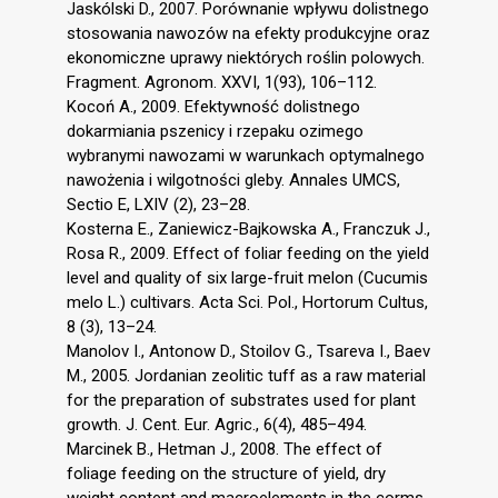
Jaskólski D., 2007. Porównanie wpływu dolistnego
stosowania nawozów na efekty produkcyjne oraz
ekonomiczne uprawy niektórych roślin polowych.
Fragment. Agronom. XXVI, 1(93), 106–112.
Kocoń A., 2009. Efektywność dolistnego
dokarmiania pszenicy i rzepaku ozimego
wybranymi nawozami w warunkach optymalnego
nawożenia i wilgotności gleby. Annales UMCS,
Sectio E, LXIV (2), 23–28.
Kosterna E., Zaniewicz-Bajkowska A., Franczuk J.,
Rosa R., 2009. Effect of foliar feeding on the yield
level and quality of six large-fruit melon (Cucumis
melo L.) cultivars. Acta Sci. Pol., Hortorum Cultus,
8 (3), 13–24.
Manolov I., Antonow D., Stoilov G., Tsareva I., Baev
M., 2005. Jordanian zeolitic tuff as a raw material
for the preparation of substrates used for plant
growth. J. Cent. Eur. Agric., 6(4), 485–494.
Marcinek B., Hetman J., 2008. The effect of
foliage feeding on the structure of yield, dry
weight content and macroelements in the corms