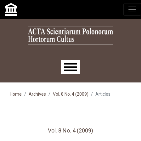
Skip to main navigation menu
Skip to main content
Skip to site footer
Main menu
Home
Archives
Vol. 8 No. 4 (2009)
Articles
Vol. 8 No. 4 (2009)