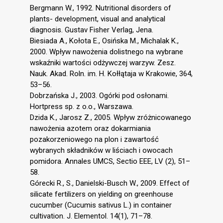
Bergmann W., 1992. Nutritional disorders of
plants- development, visual and analytical
diagnosis. Gustav Fisher Verlag, Jena.
Biesiada A., Kołota E., Osińska M., Michalak K.,
2000. Wpływ nawożenia dolistnego na wybrane
wskaźniki wartości odżywczej warzyw. Zesz.
Nauk. Akad. Roln. im. H. Kołłątaja w Krakowie, 364,
53–56.
Dobrzańska J., 2003. Ogórki pod osłonami.
Hortpress sp. z o.o., Warszawa.
Dzida K., Jarosz Z., 2005. Wpływ zróżnicowanego
nawożenia azotem oraz dokarmiania
pozakorzeniowego na plon i zawartość
wybranych składników w liściach i owocach
pomidora. Annales UMCS, Sectio EEE, LV (2), 51–
58.
Górecki R., S., Danielski-Busch W., 2009. Effect of
silicate fertilizers on yielding on greenhouse
cucumber (Cucumis sativus L.) in container
cultivation. J. Elementol. 14(1), 71–78.