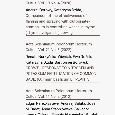
Cultus: Vol. 19 No. 4 (2020)
Andrzej Borowy, Katarzyna Dzida,
Comparison of the effectiveness of
flaming and spraying with glufosinate-
ammonium in controlling weeds in thyme
(Thymus vulgaris L.) sowing
,
Acta Scientiarum Polonorum Hortorum
Cultus: Vol. 21 No. 6 (2022)
Renata Nurzyńska-Wierdak, Ewa Rożek,
Katarzyna Dzida, Bartłomiej Borowski,
GROWTH RESPONSE TO NITROGEN AND
POTASSIUM FERTILIZATION OF COMMON
BASIL (Ocimum basilicum L.) PLANTS
,
Acta Scientiarum Polonorum Hortorum
Cultus: Vol. 11 No. 2 (2012)
Édgar Pérez-Esteve, Andrzej Sałata, José
M. Barat, Anna Stępniowska, Salvador
López-Galarza, Renata Nurzyńska-Wierdak,