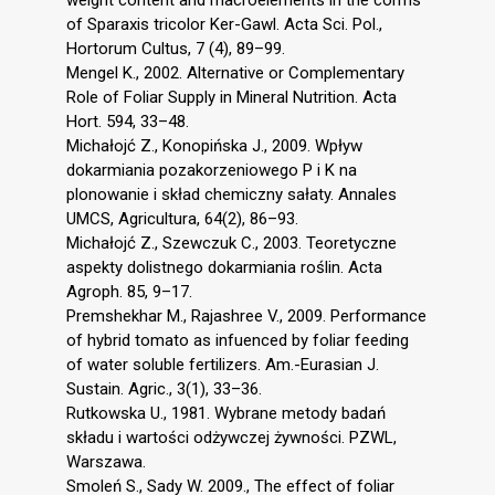
of Sparaxis tricolor Ker-Gawl. Acta Sci. Pol.,
Hortorum Cultus, 7 (4), 89–99.
Mengel K., 2002. Alternative or Complementary
Role of Foliar Supply in Mineral Nutrition. Acta
Hort. 594, 33–48.
Michałojć Z., Konopińska J., 2009. Wpływ
dokarmiania pozakorzeniowego P i K na
plonowanie i skład chemiczny sałaty. Annales
UMCS, Agricultura, 64(2), 86–93.
Michałojć Z., Szewczuk C., 2003. Teoretyczne
aspekty dolistnego dokarmiania roślin. Acta
Agroph. 85, 9–17.
Premshekhar M., Rajashree V., 2009. Performance
of hybrid tomato as infuenced by foliar feeding
of water soluble fertilizers. Am.-Eurasian J.
Sustain. Agric., 3(1), 33–36.
Rutkowska U., 1981. Wybrane metody badań
składu i wartości odżywczej żywności. PZWL,
Warszawa.
Smoleń S., Sady W. 2009., The effect of foliar