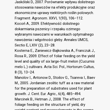
Jaskólski D., 2007. Porównanie wpływu dolistnego
stosowania nawozów na efekty produkcyjne oraz
ekonomiczne uprawy niektórych roślin polowych.
Fragment. Agronom. XXVI, 1(93), 106–112.
Kocoń A., 2009. Efektywność dolistnego
dokarmiania pszenicy i rzepaku ozimego
wybranymi nawozami w warunkach optymalnego
nawożenia i wilgotności gleby. Annales UMCS,
Sectio E, LXIV (2), 23–28.
Kosterna E., Zaniewicz-Bajkowska A., Franczuk J.,
Rosa R., 2009. Effect of foliar feeding on the yield
level and quality of six large-fruit melon (Cucumis
melo L.) cultivars. Acta Sci. Pol., Hortorum Cultus,
8 (3), 13–24.
Manolov I., Antonow D., Stoilov G., Tsareva I., Baev
M., 2005. Jordanian zeolitic tuff as a raw material
for the preparation of substrates used for plant
growth. J. Cent. Eur. Agric., 6(4), 485–494.
Marcinek B., Hetman J., 2008. The effect of
foliage feeding on the structure of yield, dry
weight content and macroelements in the corms