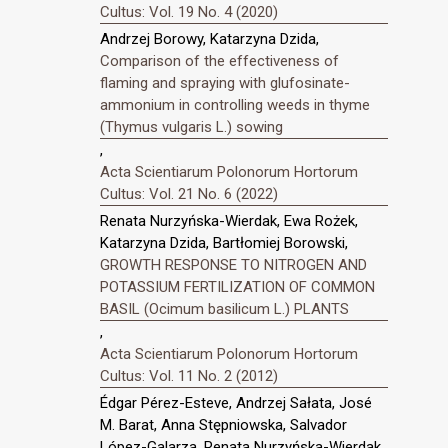
Cultus: Vol. 19 No. 4 (2020)
Andrzej Borowy, Katarzyna Dzida,
Comparison of the effectiveness of
flaming and spraying with glufosinate-
ammonium in controlling weeds in thyme
(Thymus vulgaris L.) sowing
,
Acta Scientiarum Polonorum Hortorum
Cultus: Vol. 21 No. 6 (2022)
Renata Nurzyńska-Wierdak, Ewa Rożek,
Katarzyna Dzida, Bartłomiej Borowski,
GROWTH RESPONSE TO NITROGEN AND
POTASSIUM FERTILIZATION OF COMMON
BASIL (Ocimum basilicum L.) PLANTS
,
Acta Scientiarum Polonorum Hortorum
Cultus: Vol. 11 No. 2 (2012)
Édgar Pérez-Esteve, Andrzej Sałata, José
M. Barat, Anna Stępniowska, Salvador
López-Galarza, Renata Nurzyńska-Wierdak,