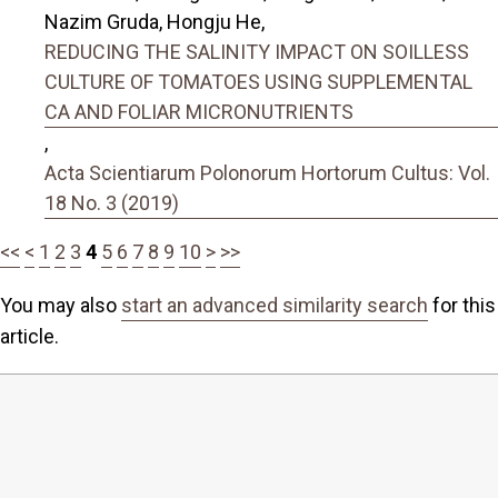
Nazim Gruda, Hongju He,
REDUCING THE SALINITY IMPACT ON SOILLESS
CULTURE OF TOMATOES USING SUPPLEMENTAL
CA AND FOLIAR MICRONUTRIENTS
,
Acta Scientiarum Polonorum Hortorum Cultus: Vol.
18 No. 3 (2019)
<<
<
1
2
3
4
5
6
7
8
9
10
>
>>
You may also
start an advanced similarity search
for this
article.