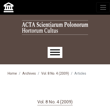
Skip to main navigation menu
Skip to main content
Skip to site footer
Main menu
Home
Archives
Vol. 8 No. 4 (2009)
Articles
Vol. 8 No. 4 (2009)