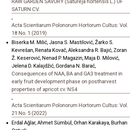
RAW GARDEN SAVORY (Satureja hortensis L.) OF
SATURN CV.
,
Acta Scientiarum Polonorum Hortorum Cultus: Vol.
18 No. 1 (2019)
Biserka M. Milić, Jasna S. Mastilović, Žarko S.
Kevrešan, Renata Kovač, Aleksandra R. Bajić, Zoran
Ž. Keserović, Nenad P. Magazin, Maja Đ. Milović,
Jelena D. Kalajdžić, Gordana N. Barać,
Consequences of NAA, BA and GA3 treatment in
early fruit development phase on postharvest
properties of apricot cv. NS4
,
Acta Scientiarum Polonorum Hortorum Cultus: Vol.
21 No. 5 (2022)
Erdal Ağlar, Ahmet Sümbül, Orhan Karakaya, Burhan