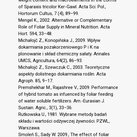
of Sparaxis tricolor Ker-Gawl. Acta Sci. Pol.,
Hortorum Cultus, 7 (4), 89–99.
Mengel K., 2002. Alternative or Complementary
Role of Foliar Supply in Mineral Nutrition. Acta
Hort. 594, 33–48.
Michałojć Z., Konopińska J., 2009. Wpływ
dokarmiania pozakorzeniowego P i K na
plonowanie i skład chemiczny sałaty. Annales
UMCS, Agricultura, 64(2), 86–93.
Michałojć Z., Szewczuk C., 2003. Teoretyczne
aspekty dolistnego dokarmiania roślin. Acta
Agroph. 85, 9–17.
Premshekhar M., Rajashree V., 2009. Performance
of hybrid tomato as infuenced by foliar feeding
of water soluble fertilizers. Am.-Eurasian J.
Sustain. Agric., 3(1), 33–36.
Rutkowska U., 1981. Wybrane metody badań
składu i wartości odżywczej żywności. PZWL,
Warszawa.
Smoleń S., Sady W. 2009., The effect of foliar