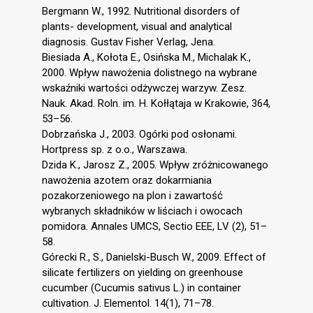
Bergmann W., 1992. Nutritional disorders of
plants- development, visual and analytical
diagnosis. Gustav Fisher Verlag, Jena.
Biesiada A., Kołota E., Osińska M., Michalak K.,
2000. Wpływ nawożenia dolistnego na wybrane
wskaźniki wartości odżywczej warzyw. Zesz.
Nauk. Akad. Roln. im. H. Kołłątaja w Krakowie, 364,
53–56.
Dobrzańska J., 2003. Ogórki pod osłonami.
Hortpress sp. z o.o., Warszawa.
Dzida K., Jarosz Z., 2005. Wpływ zróżnicowanego
nawożenia azotem oraz dokarmiania
pozakorzeniowego na plon i zawartość
wybranych składników w liściach i owocach
pomidora. Annales UMCS, Sectio EEE, LV (2), 51–
58.
Górecki R., S., Danielski-Busch W., 2009. Effect of
silicate fertilizers on yielding on greenhouse
cucumber (Cucumis sativus L.) in container
cultivation. J. Elementol. 14(1), 71–78.