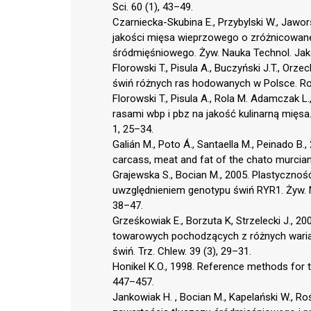
Sci. 60 (1), 43–49.
Czarniecka-Skubina E., Przybylski W., Jawors
jakości mięsa wieprzowego o zróżnicowane
śródmięśniowego. Żyw. Nauka Technol. Jak
Florowski T., Pisula A., Buczyński J.T., O
świń różnych ras hodowanych w Polsce. Roc
Florowski T., Pisula A., Rola M. Adamczak 
rasami wbp i pbz na jakość kulinarną mięsa. 
1, 25–34.
Galián M., Poto Á., Santaella M., Peinado B.,
carcass, meat and fat of the chato murciano
Grajewska S., Bocian M., 2005. Plastyczno
uwzględnieniem genotypu świń RYR1. Żyw. N
38–47.
Grześkowiak E., Borzuta K, Strzelecki J., 2
towarowych pochodzących z różnych war
świń. Trz. Chlew. 39 (3), 29–31.
Honikel K.O., 1998. Reference methods for t
447–457.
Jankowiak H. , Bocian M., Kapelański W., R