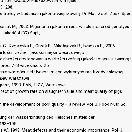
profilem kwasów tłuszczowych w mięsie
99–208.
e trendy w badaniach jakości wieprzowiny. Pr. Mat. Zoot. Zesz. Spec
rbaniak M., 2003. Mięsność i jakość mięsa w zależności od genotypu i
 Jakość 4 (37) Supl.,
G., Rzosińska E., Grześ B., Mikołajczak B., Iwańska E., 2006.
rtości rzeźnej i jakości mięsa wieprzowego.
żliwości dostosowania wartości rzeźnej i jakości mięsa u zwierząt
ód, 7–8 września, s. 25.
ie wartości dietetycznej mięsa wybranych ras trzody chlewnej
SGGW Warszawa.
asz, 1993. PAN, IFiŻZ, Warszawa.
fect of growth rate on slaughter value and meat quality of pigs.
 in the development of pork quality – a review. Pol. J. Food Nutr. Sci.
mmung der Wasserbindung des Fleisches mittels der
 193–195.
arz W., 1998. Meat defects and their economic importance. Pol. J.