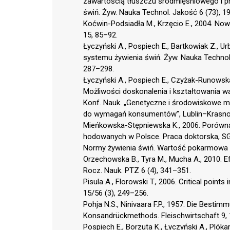
zawartością tłuszczu śródmięśniowego i 
świń. Żyw. Nauka Technol. Jakość 6 (73), 1
Koćwin-Podsiadła M., Krzęcio E., 2004. Now
15, 85–92.
Łyczyński A., Pospiech E., Bartkowiak Z., U
systemu żywienia świń. Żyw. Nauka Technol.
287–298.
Łyczyński A., Pospiech E., Czyżak-Runowska 
Możliwości doskonalenia i kształtowania wa
Konf. Nauk. „Genetyczne i środowiskowe mo
do wymagań konsumentów”, Lublin–Krasnobr
Mieńkowska-Stępniewska K., 2006. Porównan
hodowanych w Polsce. Praca doktorska, 
Normy żywienia świń. Wartość pokarmowa p
Orzechowska B., Tyra M., Mucha A., 2010. Ef
Rocz. Nauk. PTZ 6 (4), 341–351.
Pisula A., Florowski T., 2006. Critical points
15/56 (3), 249–256.
Pohja N.S., Ninivaara F.P., 1957. Die Besti
Konsandrückmethods. Fleischwirtschaft 9,
Pospiech E., Borzuta K., Łyczyński A., Plók