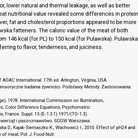
r, lower natural and thermal leakage, as well as better
at nutritional value revealed some differences in protei
ver, fat and cholesterol proportions appeared to be more
awska fatteners. The caloric value of the meat of both
rom 146 kcal (for PL) to 150 kcal (for Pulawska). Pulawska
rring to flavor, tenderness, and juiciness.
AOAC International. 17th ed. Arlington, Virginia, USA.
. Sensoryczne badania żywności. Podstawy. Metody. Zastosowania.
age), 1978. International Commission on Illumination,
 Color Difference Equations, Psychometric
is, France. Suppl. 15 (E-1.3.1) 1971/(TO-1.3).
e zwierząt i paszoznawstwo. SGGW Warszawa.
rska D., Kajak-Siemaszko K., Wachowicz I., 2010. Effect of pH24 and
y of meat. Pol. J. Food Nutr.