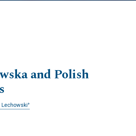
awska and Polish
s
+
y Lechowski