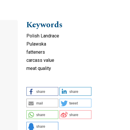
Keywords
Polish Landrace
Pulawska
fatteners
carcass value
meat quality
share
share
mail
tweet
share
share
share