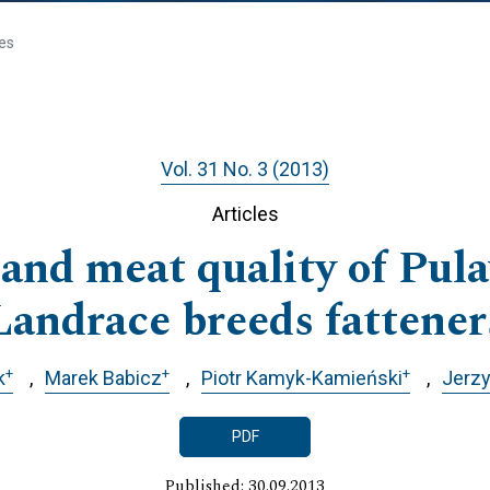
les
Vol. 31 No. 3 (2013)
Articles
 and meat quality of Pul
Landrace breeds fattener
+
+
+
k
Marek Babicz
Piotr Kamyk-Kamieński
Jerz
PDF
Published: 30.09.2013