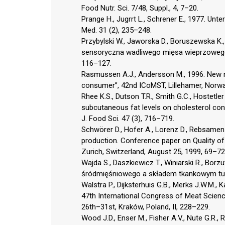
Food Nutr. Sci. 7/48, Suppl., 4, 7–20.
Prange H., Jugrrt L., Schrener E., 1977. Unt
Med. 31 (2), 235–248.
Przybylski W., Jaworska D., Boruszewska K.,
sensoryczna wadliwego mięsa wieprzowego.
116–127.
Rasmussen A.J., Andersson M., 1996. New me
consumer”, 42nd ICoMST, Lillehamer, Norw
Rhee K.S., Dutson T.R., Smith G.C., Hostetler
subcutaneous fat levels on cholesterol co
J. Food Sci. 47 (3), 716–719.
Schwörer D., Hofer A., Lorenz D., Rebsamen 
production. Conference paper on Quality of 
Zurich, Switzerland, August 25, 1999, 69–72
Wajda S., Daszkiewicz T., Winiarski R., Bor
śródmięśniowego a składem tkankowym tus
Walstra P., Dijksterhuis G.B., Merks J.W.M.,
47th International Congress of Meat Scien
26th–31st, Kraków, Poland, II, 228–229.
Wood J.D., Enser M., Fisher A.V., Nute G.R., 