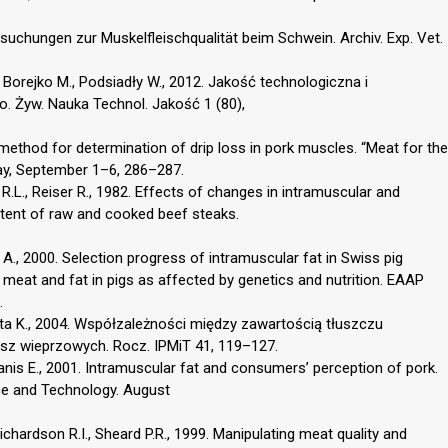
ersuchungen zur Muskelfleischqualität beim Schwein. Archiv. Exp. Vet.
 Borejko M., Podsiadły W., 2012. Jakość technologiczna i
 Żyw. Nauka Technol. Jakość 1 (80),
thod for determination of drip loss in pork muscles. “Meat for the
ay, September 1–6, 286–287.
 R.L., Reiser R., 1982. Effects of changes in intramuscular and
ntent of raw and cooked beef steaks.
A., 2000. Selection progress of intramuscular fat in Swiss pig
meat and fat in pigs as affected by genetics and nutrition. EAAP
.
zuta K., 2004. Współzależności między zawartością tłuszczu
z wieprzowych. Rocz. IPMiT 41, 119–127.
 Kanis E., 2001. Intramuscular fat and consumers’ perception of pork.
ce and Technology. August
Richardson R.I., Sheard P.R., 1999. Manipulating meat quality and