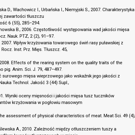
ka D., Wachowicz I., Urbańska I., Niemyjski S., 2007. Charakterystyka
j zawartości tłuszczu
ość 6 (55), 285–294.
rzechowska B., 2006. Częstotliwość występowania wad jakości mięsa
z. Nauk. PTZ, 2 (2), 91–97.
L., 2007. Wpływ krzyżowania towarowego świń rasy puławskiej z
Rocz. Inst. Prz. Mięs. Tłuszcz. 45,
 2008. Effects of the rearing system on the quality traits of the
 pig. Anim. Sci. J. 79, 487–497.
ść surowego mięsa wieprzowego jako wskaźnik jego jakości z
auka Technol. Jakość 3 (44) Supl.,
001. Wyniki oceny mięsności i jakości mięsa tusz tuczników
iantów krzyżowania w pogłowiu masowym
he assessment of physical characteristics of meat. Meat Sci. 49 (4)
oślewska A., 2010. Zależność między otłuszczeniem tuszy a