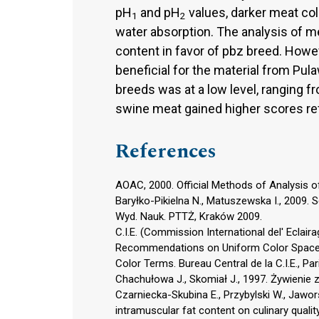
pH
and pH
values, darker meat colo
1
2
water absorption. The analysis of me
content in favor of pbz breed. Howe
beneficial for the material from Pul
breeds was at a low level, ranging f
swine meat gained higher scores refe
References
AOAC, 2000. Official Methods of Analysis of 
Baryłko-Pikielna N., Matuszewska I., 2009
Wyd. Nauk. PTTŻ, Kraków 2009.
C.I.E. (Commission International del' Eclair
Recommendations on Uniform Color Spaces,
Color Terms. Bureau Central de la C.I.E., Par
Chachułowa J., Skomiał J., 1997. Żywieni
Czarniecka-Skubina E., Przybylski W., Jawo
intramuscular fat content on culinary qualit