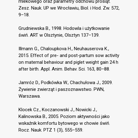
mlekowego oraz parametry odchowu prosiąt.
Zesz. Nauk. UP we Wrocławiu, Biol. i Hod. Zw. 572,
9–18.
Grudniewska B., 1998. Hodowla i użytkowanie
świń. ART w Olsztynie, Olsztyn 137–139.
Illmann G., Chaloupkova H., Neuhauserova K.,
2015. Effect of pre- and post-partum sow activity
on maternal behaviour and piglet weight gain 24 h
after birth. Appl. Anim. Behav. Sci. 163, 80–88.
Jamróz D., Podkówka W., Chachułowa J., 2009.
Żywienie zwierząt i paszoznawstwo. PWN,
Warszawa.
Klocek Cz., Koczanowski J., Nowicki J.,
Kalinowska B., 2005. Poziom aktywności jako
wskaźnik komfortu bytowego w chowie świń.
Rocz. Nauk. PTZ 1 (3), 555–559.