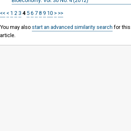
Bioeconomy: Vol. 30 No. 4 (2012)
<<
<
1
2
3
4
5
6
7
8
9
10
>
>>
You may also
start an advanced similarity search
for this
article.