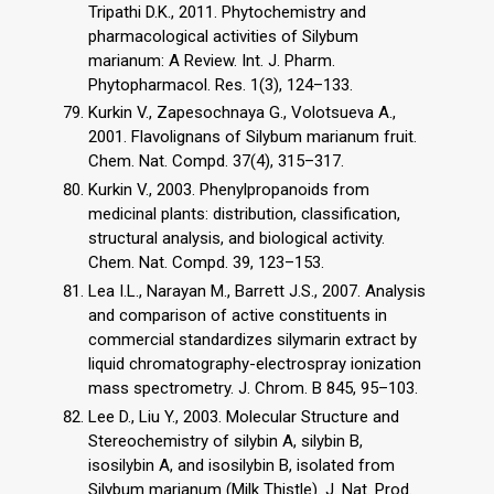
Tripathi D.K., 2011. Phytochemistry and
pharmacological activities of Silybum
marianum: A Review. Int. J. Pharm.
Phytopharmacol. Res. 1(3), 124–133.
Kurkin V., Zapesochnaya G., Volotsueva A.,
2001. Flavolignans of Silybum marianum fruit.
Chem. Nat. Compd. 37(4), 315–317.
Kurkin V., 2003. Phenylpropanoids from
medicinal plants: distribution, classification,
structural analysis, and biological activity.
Chem. Nat. Compd. 39, 123–153.
Lea I.L., Narayan M., Barrett J.S., 2007. Analysis
and comparison of active constituents in
commercial standardizes silymarin extract by
liquid chromatography-electrospray ionization
mass spectrometry. J. Chrom. B 845, 95–103.
Lee D., Liu Y., 2003. Molecular Structure and
Stereochemistry of silybin A, silybin B,
isosilybin A, and isosilybin B, isolated from
Silybum marianum (Milk Thistle). J. Nat. Prod.