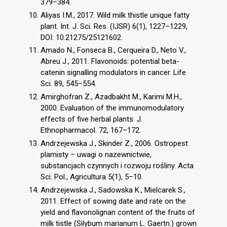
379–384.
Aliyas I.M., 2017. Wild milk thistle unique fatty
plant. Int. J. Sci. Res. (IJSR) 6(1), 1227–1229,
DOI: 10.21275/25121602.
Amado N., Fonseca B., Cerqueira D., Neto V.,
Abreu J., 2011. Flavonoids: potential beta-
catenin signalling modulators in cancer. Life
Sci. 89, 545–554.
Amirghofran Z., Azadbakht M., Karimi M.H.,
2000. Evaluation of the immunomodulatory
effects of five herbal plants. J.
Ethnopharmacol. 72, 167–172.
Andrzejewska J., Skinder Z., 2006. Ostropest
plamisty – uwagi o nazewnictwie,
substancjach czynnych i rozwoju rośliny. Acta
Sci. Pol., Agricultura 5(1), 5–10.
Andrzejewska J., Sadowska K., Mielcarek S.,
2011. Effect of sowing date and rate on the
yield and flavonolignan content of the fruits of
milk tistle (Silybum marianum L. Gaertn.) grown