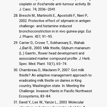
cisplatin or ifosfamide anti-tumour activity. Br.
J. Canc. 74, 2036–2041.
Breschi M., Martinotti E., Apostoliti F., Nieri P.,
2002. Protective effect of silymarin in antigen
challenge- and histamine-induced
bronchoconstriction in in vivo guinea-pigs. Eur.
J. Pharm. 437, 91–95.
Carrier D., Crowe T., Sokhansanj S., Wahab
J.,Barl B., 2003. Milk thistle, Silybum marianum
(L.) Gaertn., flower head development and
associated marker compound profile. J. Herb.
Spec. Med. Plant. 10(1), 65–74.
Chambreau D., Maclaren P., 2007. Got milk
thistle? An adaptive management approach to
eradicating milk thistle on dairies in King
country, Washington state. In: Meeting the
Challenge: Invasive Plants in Pacific Northwest
Ecosystems, 83–84.
David Y., Lee W., Yanze L., 2003. Molecular