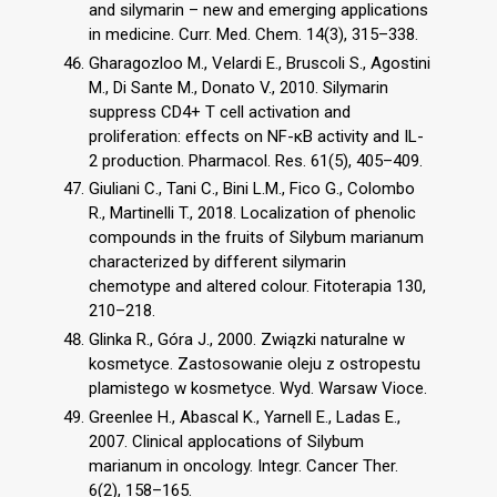
and silymarin – new and emerging applications
in medicine. Curr. Med. Chem. 14(3), 315–338.
Gharagozloo M., Velardi E., Bruscoli S., Agostini
M., Di Sante M., Donato V., 2010. Silymarin
suppress CD4+ T cell activation and
proliferation: effects on NF-κB activity and IL-
2 production. Pharmacol. Res. 61(5), 405–409.
Giuliani C., Tani C., Bini L.M., Fico G., Colombo
R., Martinelli T., 2018. Localization of phenolic
compounds in the fruits of Silybum marianum
characterized by different silymarin
chemotype and altered colour. Fitoterapia 130,
210–218.
Glinka R., Góra J., 2000. Związki naturalne w
kosmetyce. Zastosowanie oleju z ostropestu
plamistego w kosmetyce. Wyd. Warsaw Vioce.
Greenlee H., Abascal K., Yarnell E., Ladas E.,
2007. Clinical applocations of Silybum
marianum in oncology. Integr. Cancer Ther.
6(2), 158–165.