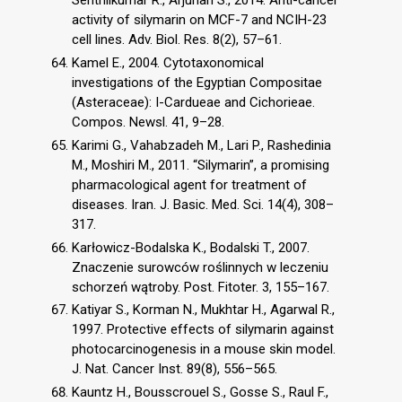
Senthilkumar R., Arjunan S., 2014. Anti-cancer
activity of silymarin on MCF-7 and NCIH-23
cell lines. Adv. Biol. Res. 8(2), 57–61.
Kamel E., 2004. Cytotaxonomical
investigations of the Egyptian Compositae
(Asteraceae): I-Cardueae and Cichorieae.
Compos. Newsl. 41, 9–28.
Karimi G., Vahabzadeh M., Lari P., Rashedinia
M., Moshiri M., 2011. “Silymarin”, a promising
pharmacological agent for treatment of
diseases. Iran. J. Basic. Med. Sci. 14(4), 308–
317.
Karłowicz-Bodalska K., Bodalski T., 2007.
Znaczenie surowców roślinnych w leczeniu
schorzeń wątroby. Post. Fitoter. 3, 155–167.
Katiyar S., Korman N., Mukhtar H., Agarwal R.,
1997. Protective effects of silymarin against
photocarcinogenesis in a mouse skin model.
J. Nat. Cancer Inst. 89(8), 556–565.
Kauntz H., Bousscrouel S., Gosse S., Raul F.,