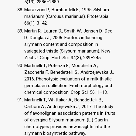
5(13), 2886–2889.
Marazzoni P., Bombardelli E., 1995. Silybum
marianum (Carduus marianus). Fitoterapia
66(1), 3–42.
Martin R., Lauren D., Smith W., Jensen D., Deo
D., Douglas J., 2006. Factors influencing
silymarin content and composition in
variegated thistle (Silybum marianum). New
Zeal. J. Crop. Hort. Sci. 34(3), 239–245.
Martinelli T., Potenza E., Moschella A.,
Zaccheria F., Benedettelli S., Andrzejewska J.,
2016. Phenotypic evaluation of a milk thistle
germplasm collection: Fruit morphology and
chemical composition. Crop Sci. 56, 1–13.
Martinelli T., Whittaker A., Benedettelli B.,
Carboni A., Andrzejewska J., 2017. The study
of flavonolignan association patterns in fruits
of diverging Silybum marianum (L.) Gaertn.
chemotypes provides new insights into the
silymarin biosynthetic pathway.