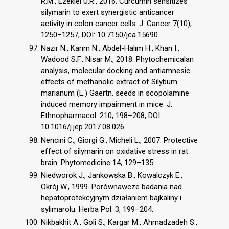
R.M., Ezekiel U.R., 2016. Curcumin sensitizes
silymarin to exert synergistic anticancer
activity in colon cancer cells. J. Cancer 7(10),
1250–1257, DOI: 10.7150/jca.15690.
Nazir N., Karim N., Abdel-Halim H., Khan I.,
Wadood S.F., Nisar M., 2018. Phytochemicalan
analysis, molecular docking and antiamnesic
eﬀects of methanolic extract of Silybum
marianum (L.) Gaertn. seeds in scopolamine
induced memory impairment in mice. J.
Ethnopharmacol. 210, 198–208, DOI:
10.1016/j.jep.2017.08.026.
Nencini C., Giorgi G., Micheli L., 2007. Protective
effect of silymarin on oxidative stress in rat
brain. Phytomedicine 14, 129–135.
Niedworok J., Jankowska B., Kowalczyk E.,
Okrój W., 1999. Porównawcze badania nad
hepatoprotekcyjnym działaniem bajkaliny i
sylimarolu. Herba Pol. 3, 199–204.
Nikbakhit A., Goli S., Kargar M., Ahmadzadeh S.,