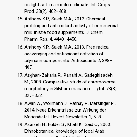
on light soil in a modern climate. Int. Crops
Prod. 33(2), 462–468.
Anthony K.P., Saleh M.A., 2012. Chemical
profiling and antioxidant activity of commercial
milk thistle food supplements. J. Chem.
Pharm. Res. 4, 4440–4450.
Anthony K.P., Saleh M.A., 2013. Free radical
scavenging and antioxidant activities of
silymarin components. Antioxidants 2, 398–
407.
Asghari-Zakaria R., Panahi A., Sadeghizadeh
M., 2008. Comparative study of chromosome
morphology in Silybum marianum. Cytol. 73(3),
327–332.
Awan A., Wollmann J., Rathay P., Mersinger R.,
2014. Neue Erkenntnisse zur Wirkung der
Mariendistel. Hevert-Newsletter 1, 5–8.
Azaizeh H., Fulder S., Khalil K., Said O., 2003.
Ethnobotanical knowledge of local Arab