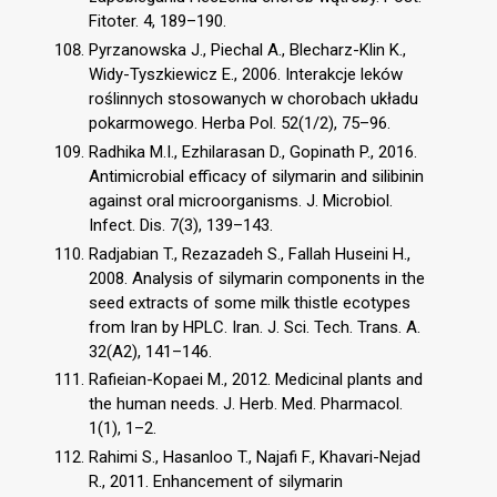
Fitoter. 4, 189–190.
Pyrzanowska J., Piechal A., Blecharz-Klin K.,
Widy-Tyszkiewicz E., 2006. Interakcje leków
roślinnych stosowanych w chorobach układu
pokarmowego. Herba Pol. 52(1/2), 75–96.
Radhika M.I., Ezhilarasan D., Gopinath P., 2016.
Antimicrobial efficacy of silymarin and silibinin
against oral microorganisms. J. Microbiol.
Infect. Dis. 7(3), 139–143.
Radjabian T., Rezazadeh S., Fallah Huseini H.,
2008. Analysis of silymarin components in the
seed extracts of some milk thistle ecotypes
from Iran by HPLC. Iran. J. Sci. Tech. Trans. A.
32(A2), 141–146.
Rafieian-Kopaei M., 2012. Medicinal plants and
the human needs. J. Herb. Med. Pharmacol.
1(1), 1–2.
Rahimi S., Hasanloo T., Najafi F., Khavari-Nejad
R., 2011. Enhancement of silymarin