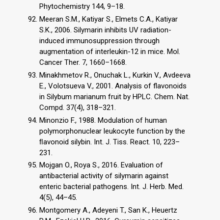
Phytochemistry 144, 9–18.
Meeran S.M., Katiyar S., Elmets C.A., Katiyar
S.K., 2006. Silymarin inhibits UV radiation-
induced immunosuppression through
augmentation of interleukin-12 in mice. Mol.
Cancer Ther. 7, 1660–1668.
Minakhmetov R., Onuchak L., Kurkin V., Avdeeva
E., Volotsueva V., 2001. Analysis of flavonoids
in Silybum marianum fruit by HPLC. Chem. Nat.
Compd. 37(4), 318–321.
Minonzio F., 1988. Modulation of human
polymorphonuclear leukocyte function by the
ﬂavonoid silybin. Int. J. Tiss. React. 10, 223–
231.
Mojgan O., Roya S., 2016. Evaluation of
antibacterial activity of silymarin against
enteric bacterial pathogens. Int. J. Herb. Med.
4(5), 44–45.
Montgomery A., Adeyeni T., San K., Heuertz