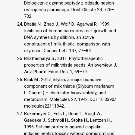
Biologicznie czynne peptydy z odpadu nasion
ostropestu plamistego. Rośl. Oleiste 24, 725–
732.
Bhatia N., Zhao J., Wolf D., Agarwal R., 1999.
Inhibition of human carcinoma cell growth and
DNA synthesis by silibinin, an active
constituent of milk thistle: comparison with
silymarin. Cancer Lett. 147, 77–84.
Bhattacharya S., 2011. Phytotherapeutic
properties of milk thistle seeds: An overview. J.
Adv. Pharm. Educ. Res. 1, 69–79.
Bijak M., 2017. Silybin, a major bioactive
component of milk thistle (Silybum marianum
L. Gaernt.) – chemistry, bioavailability, and
metabolism. Molecules 22, 1942, DOI: 10.3390/
molecules22111942.
Bokemeyer C., Fels L., Dunn T., Voigt W.,
Gaedeke J., Schmoll H., Stolte H., Lentzen H.,
1996. Silibinin protects against cisplatin-
induced nephrotoxicity without compromising