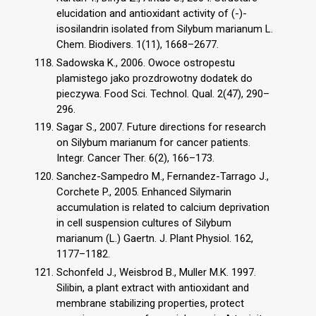
elucidation and antioxidant activity of (-)-
isosilandrin isolated from Silybum marianum L.
Chem. Biodivers. 1(11), 1668–2677.
Sadowska K., 2006. Owoce ostropestu
plamistego jako prozdrowotny dodatek do
pieczywa. Food Sci. Technol. Qual. 2(47), 290–
296.
Sagar S., 2007. Future directions for research
on Silybum marianum for cancer patients.
Integr. Cancer Ther. 6(2), 166–173.
Sanchez-Sampedro M., Fernandez-Tarrago J.,
Corchete P., 2005. Enhanced Silymarin
accumulation is related to calcium deprivation
in cell suspension cultures of Silybum
marianum (L.) Gaertn. J. Plant Physiol. 162,
1177–1182.
Schonfeld J., Weisbrod B., Muller M.K. 1997.
Silibin, a plant extract with antioxidant and
membrane stabilizing properties, protect