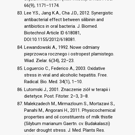
66(9), 1171–1174.
Lee Y.S., Jang K.A., Cha J.D., 2012. Synergistic
antibacterial effect between silibinin and
antibiotics in oral bacteria. J. Biomed.
Biotechnol Article ID 618081,
DOI:10.1155/2012/618081.
Lewandowski A., 1992. Nowe odmiany
pieprzowca rocznego i ostropest plamistego.
Wiad. Zielar. 6(34), 22–23.
Loguercio C., Federico A., 2003. Oxidative
stress in viral and alcoholic hepatitis. Free.
Radical. Bio. Med. 34(1), 1–10.
Lutomski J., 2001. Znaczenie ziół w terapii i
dietetyce. Post. Fitoter. 2–3, 3–8.
Malekzadech M., Mirmazloum S., Mortazavi S.,
Panahi M., Angorani H., 2011. Physicochemical
properties and oil constituents of milk thistle
(Silybum marianum Gaertn. cv. Budakalaszi)
under drought stress. J. Med. Plants Res.