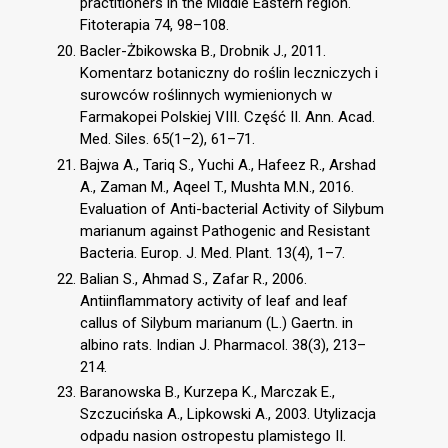
practitioners in the Middle Eastern region.
Fitoterapia 74, 98–108.
Bacler-Żbikowska B., Drobnik J., 2011.
Komentarz botaniczny do roślin leczniczych i
surowców roślinnych wymienionych w
Farmakopei Polskiej VIII. Część II. Ann. Acad.
Med. Siles. 65(1–2), 61–71.
Bajwa A., Tariq S., Yuchi A., Hafeez R., Arshad
A., Zaman M., Aqeel T., Mushta M.N., 2016.
Evaluation of Anti-bacterial Activity of Silybum
marianum against Pathogenic and Resistant
Bacteria. Europ. J. Med. Plant. 13(4), 1–7.
Balian S., Ahmad S., Zafar R., 2006.
Antiinflammatory activity of leaf and leaf
callus of Silybum marianum (L.) Gaertn. in
albino rats. Indian J. Pharmacol. 38(3), 213–
214.
Baranowska B., Kurzepa K., Marczak E.,
Szczucińska A., Lipkowski A., 2003. Utylizacja
odpadu nasion ostropestu plamistego II.