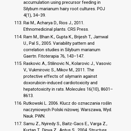
accumulation using precursor feeding in
Silybum marianum hairy root cultures. POJ
4(1), 34–39.
Rai M., Acharya D., Rios J., 2011.
Ethnomedicinal plants. CRS Press.
Ram M., Bhan K., Gupta K., Brijesh T., Jamwal
U., Pal S., 2005. Variability pattern and
correlation studies in Silybum marianum
Gaertn. Fitoterapia 76, 143–147.
Raskovic A., Stilinovic N., Kolarovic J., Vasovic
V., Vukmirovic S., Mikov M., 2011. The
protective effects of silymarin against
doxorubicin-induced cardiotoxicity and
hepatotoxicity in rats. Molecules 16(10), 8601–
8613.
Rutkowski L. 2006. Klucz do oznaczania roślin
naczyniowych Polski niżowej. Warszawa, Wyd.
Nauk. PWN.
Samu Z., Nyiredy S., Baitz-Gacs E., Varga Z.,
Kurtan T., Dinya Z., Antus S., 2004. Structure