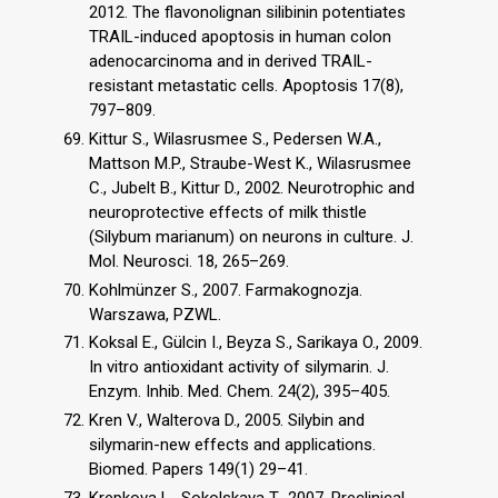
2012. The flavonolignan silibinin potentiates
TRAIL-induced apoptosis in human colon
adenocarcinoma and in derived TRAIL-
resistant metastatic cells. Apoptosis 17(8),
797–809.
Kittur S., Wilasrusmee S., Pedersen W.A.,
Mattson M.P., Straube-West K., Wilasrusmee
C., Jubelt B., Kittur D., 2002. Neurotrophic and
neuroprotective effects of milk thistle
(Silybum marianum) on neurons in culture. J.
Mol. Neurosci. 18, 265–269.
Kohlmünzer S., 2007. Farmakognozja.
Warszawa, PZWL.
Koksal E., Gülcin I., Beyza S., Sarikaya O., 2009.
In vitro antioxidant activity of silymarin. J.
Enzym. Inhib. Med. Chem. 24(2), 395–405.
Kren V., Walterova D., 2005. Silybin and
silymarin-new effects and applications.
Biomed. Papers 149(1) 29–41.
Krepkova L., Sokolskaya T., 2007. Preclinical