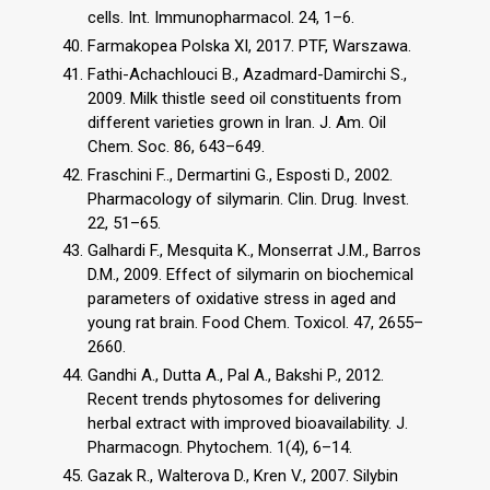
cells. Int. Immunopharmacol. 24, 1–6.
Farmakopea Polska XI, 2017. PTF, Warszawa.
Fathi-Achachlouci B., Azadmard-Damirchi S.,
2009. Milk thistle seed oil constituents from
different varieties grown in Iran. J. Am. Oil
Chem. Soc. 86, 643–649.
Fraschini F.., Dermartini G., Esposti D., 2002.
Pharmacology of silymarin. Clin. Drug. Invest.
22, 51–65.
Galhardi F., Mesquita K., Monserrat J.M., Barros
D.M., 2009. Effect of silymarin on biochemical
parameters of oxidative stress in aged and
young rat brain. Food Chem. Toxicol. 47, 2655–
2660.
Gandhi A., Dutta A., Pal A., Bakshi P., 2012.
Recent trends phytosomes for delivering
herbal extract with improved bioavailability. J.
Pharmacogn. Phytochem. 1(4), 6–14.
Gazak R., Walterova D., Kren V., 2007. Silybin