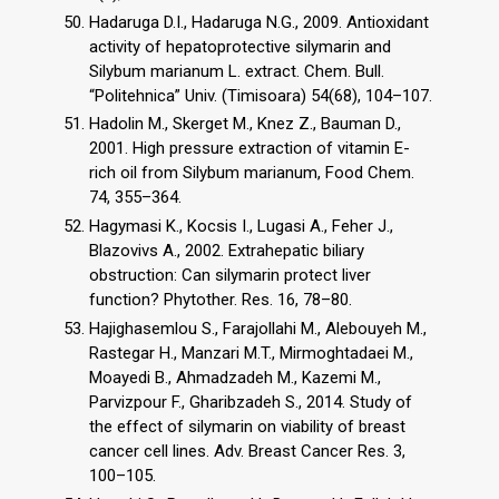
Hadaruga D.I., Hadaruga N.G., 2009. Antioxidant
activity of hepatoprotective silymarin and
Silybum marianum L. extract. Chem. Bull.
“Politehnica” Univ. (Timisoara) 54(68), 104–107.
Hadolin M., Skerget M., Knez Z., Bauman D.,
2001. High pressure extraction of vitamin E-
rich oil from Silybum marianum, Food Chem.
74, 355–364.
Hagymasi K., Kocsis I., Lugasi A., Feher J.,
Blazovivs A., 2002. Extrahepatic biliary
obstruction: Can silymarin protect liver
function? Phytother. Res. 16, 78–80.
Hajighasemlou S., Farajollahi M., Alebouyeh M.,
Rastegar H., Manzari M.T., Mirmoghtadaei M.,
Moayedi B., Ahmadzadeh M., Kazemi M.,
Parvizpour F., Gharibzadeh S., 2014. Study of
the effect of silymarin on viability of breast
cancer cell lines. Adv. Breast Cancer Res. 3,
100–105.