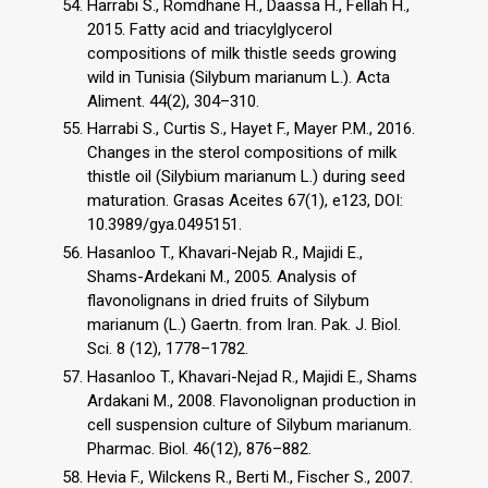
Harrabi S., Romdhane H., Daassa H., Fellah H.,
2015. Fatty acid and triacylglycerol
compositions of milk thistle seeds growing
wild in Tunisia (Silybum marianum L.). Acta
Aliment. 44(2), 304–310.
Harrabi S., Curtis S., Hayet F., Mayer P.M., 2016.
Changes in the sterol compositions of milk
thistle oil (Silybium marianum L.) during seed
maturation. Grasas Aceites 67(1), e123, DOI:
10.3989/gya.0495151.
Hasanloo T., Khavari-Nejab R., Majidi E.,
Shams-Ardekani M., 2005. Analysis of
flavonolignans in dried fruits of Silybum
marianum (L.) Gaertn. from Iran. Pak. J. Biol.
Sci. 8 (12), 1778–1782.
Hasanloo T., Khavari-Nejad R., Majidi E., Shams
Ardakani M., 2008. Flavonolignan production in
cell suspension culture of Silybum marianum.
Pharmac. Biol. 46(12), 876–882.
Hevia F., Wilckens R., Berti M., Fischer S., 2007.