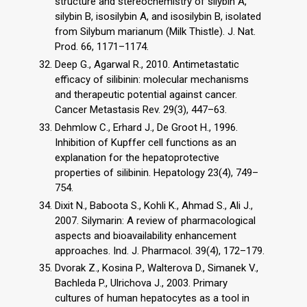
structure and stereochemistry of silybin A,
silybin B, isosilybin A, and isosilybin B, isolated
from Silybum marianum (Milk Thistle). J. Nat.
Prod. 66, 1171–1174.
Deep G., Agarwal R., 2010. Antimetastatic
efficacy of silibinin: molecular mechanisms
and therapeutic potential against cancer.
Cancer Metastasis Rev. 29(3), 447–63.
Dehmlow C., Erhard J., De Groot H., 1996.
Inhibition of Kupffer cell functions as an
explanation for the hepatoprotective
properties of silibinin. Hepatology 23(4), 749–
754.
Dixit N., Baboota S., Kohli K., Ahmad S., Ali J.,
2007. Silymarin: A review of pharmacological
aspects and bioavailability enhancement
approaches. Ind. J. Pharmacol. 39(4), 172–179.
Dvorak Z., Kosina P., Walterova D., Simanek V.,
Bachleda P., Ulrichova J., 2003. Primary
cultures of human hepatocytes as a tool in