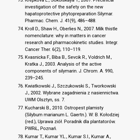
investigation of the safety on the new
hapatoprotective phytopreparation Silymar.
Pharmac. Chem. J. 41(9), 486–488.
Kroll D., Shaw H., Oberlies N., 2007. Milk thistle
nomenclature: why in matters in cancer
research and pharmacokinetic studies. Integr.
Cancer Ther. 6(2), 110–119.
Kvasnicka F., Biba B., Sevcik R., Voldrich M.,
Kratka J., 2003. Analysis of the active
components of silymarin. J. Chrom. A. 990,
239–245.
Kwiatkowski J., Szczukowski S., Tworkowski
J., 2002. Wybrane zagadnienia z nasiennictwa.
UWM Olsztyn, ss. 7.
Kucharski B., 2010. Ostropest plamisty
(Silybum marianum L. Gaertn.). W: B. Kołodziej
(red.), Uprawa ziół. Poradnik dla plantatorów.
PWRiL, Poznań.
Kumar T., Kumar Y.L., Kumar S.I., Kumar A.,