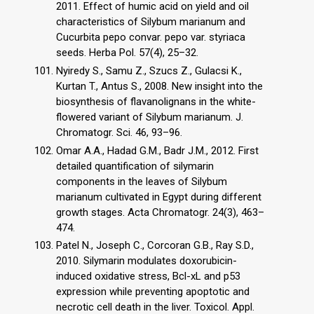
2011. Effect of humic acid on yield and oil
characteristics of Silybum marianum and
Cucurbita pepo convar. pepo var. styriaca
seeds. Herba Pol. 57(4), 25–32.
Nyiredy S., Samu Z., Szucs Z., Gulacsi K.,
Kurtan T., Antus S., 2008. New insight into the
biosynthesis of flavanolignans in the white-
flowered variant of Silybum marianum. J.
Chromatogr. Sci. 46, 93–96.
Omar A.A., Hadad G.M., Badr J.M., 2012. First
detailed quantification of silymarin
components in the leaves of Silybum
marianum cultivated in Egypt during different
growth stages. Acta Chromatogr. 24(3), 463–
474.
Patel N., Joseph C., Corcoran G.B., Ray S.D.,
2010. Silymarin modulates doxorubicin-
induced oxidative stress, Bcl-xL and p53
expression while preventing apoptotic and
necrotic cell death in the liver. Toxicol. Appl.