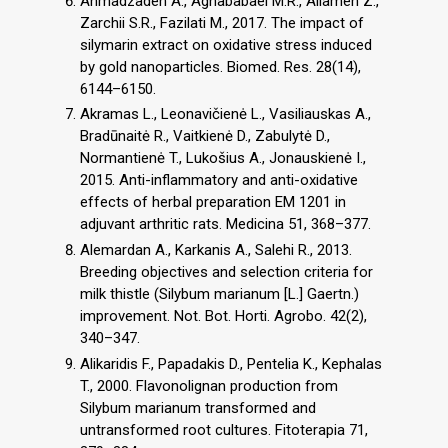
Ahmadzadeh A., Aghababaei M.R., Allameh Z.,
Zarchii S.R., Fazilati M., 2017. The impact of
silymarin extract on oxidative stress induced
by gold nanoparticles. Biomed. Res. 28(14),
6144–6150.
Akramas L., Leonavičienė L., Vasiliauskas A.,
Bradūnaitė R., Vaitkienė D., Zabulytė D.,
Normantienė T., Lukošius A., Jonauskienė I.,
2015. Anti-inflammatory and anti-oxidative
effects of herbal preparation EM 1201 in
adjuvant arthritic rats. Medicina 51, 368–377.
Alemardan A., Karkanis A., Salehi R., 2013.
Breeding objectives and selection criteria for
milk thistle (Silybum marianum [L.] Gaertn.)
improvement. Not. Bot. Horti. Agrobo. 42(2),
340–347.
Alikaridis F., Papadakis D., Pentelia K., Kephalas
T., 2000. Flavonolignan production from
Silybum marianum transformed and
untransformed root cultures. Fitoterapia 71,