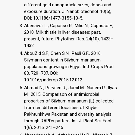
different gold nanoparticle sizes, doses and
exposure duration. J. Nanobiotechnol. 10(5),
DOI: 10.1186/1477-3155-10-5.
Abenavoli L., Capasso R., Milic N., Capasso F.,
2010. Milk thistle in liver diseases: past,
present, future. Phytother. Res. 24(10), 1423–
1432.
AbouZid S.F., Chen S.N., Pauli G.F., 2016.
Silymarin content in Silybum marianum
populations growing in Egypt. Ind. Crops Prod.
83, 729–737, DOI:
10.1016/j.indcrop.2015.12.012.
Ahmad N., Perveen R., Jamil M., Naeem R., Ilyas
M., 2015. Comparison of antimicrobial
properties of Silybum marianum (L) collected
from ten different localities of Khyber
Pakhtunkhwa Pakistan and diversity analysis
through RAPDs pattern. Int. J. Plant Sci. Ecol.
1(6), 2015, 241–245.