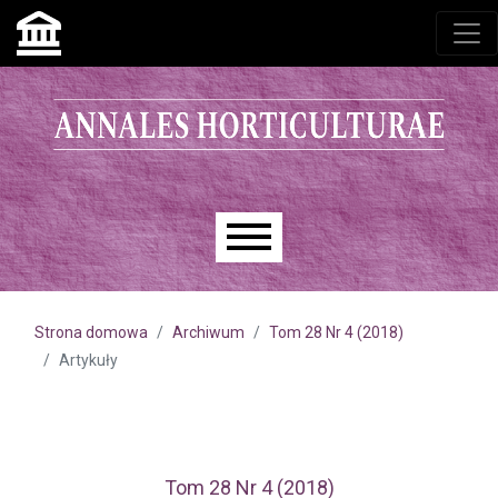
Przejdź do głównego menu
Przejdź do sekcji głównej
Przejdź do stopki
Main menu
Strona domowa
Archiwum
Tom 28 Nr 4 (2018)
Artykuły
Tom 28 Nr 4 (2018)