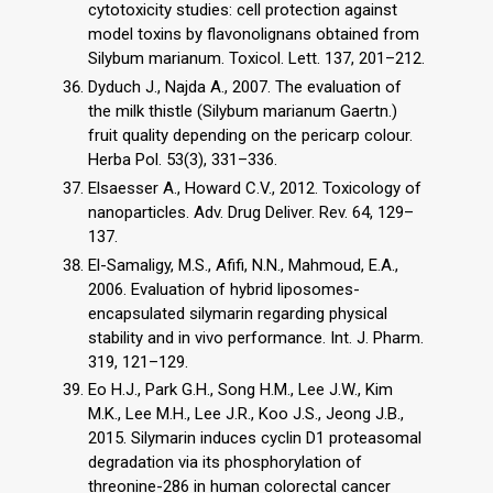
cytotoxicity studies: cell protection against
model toxins by flavonolignans obtained from
Silybum marianum. Toxicol. Lett. 137, 201–212.
Dyduch J., Najda A., 2007. The evaluation of
the milk thistle (Silybum marianum Gaertn.)
fruit quality depending on the pericarp colour.
Herba Pol. 53(3), 331–336.
Elsaesser A., Howard C.V., 2012. Toxicology of
nanoparticles. Adv. Drug Deliver. Rev. 64, 129–
137.
El-Samaligy, M.S., Afifi, N.N., Mahmoud, E.A.,
2006. Evaluation of hybrid liposomes-
encapsulated silymarin regarding physical
stability and in vivo performance. Int. J. Pharm.
319, 121–129.
Eo H.J., Park G.H., Song H.M., Lee J.W., Kim
M.K., Lee M.H., Lee J.R., Koo J.S., Jeong J.B.,
2015. Silymarin induces cyclin D1 proteasomal
degradation via its phosphorylation of
threonine-286 in human colorectal cancer