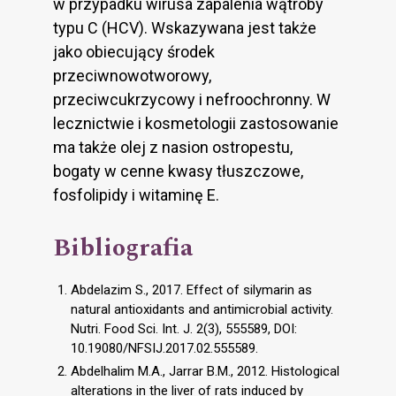
w przypadku wirusa zapalenia wątroby
typu C (HCV). Wskazywana jest także
jako obiecujący środek
przeciwnowotworowy,
przeciwcukrzycowy i nefroochronny. W
lecznictwie i kosmetologii zastosowanie
ma także olej z nasion ostropestu,
bogaty w cenne kwasy tłuszczowe,
fosfolipidy i witaminę E.
Bibliografia
Abdelazim S., 2017. Effect of silymarin as
natural antioxidants and antimicrobial activity.
Nutri. Food Sci. Int. J. 2(3), 555589, DOI:
10.19080/NFSIJ.2017.02.555589.
Abdelhalim M.A., Jarrar B.M., 2012. Histological
alterations in the liver of rats induced by