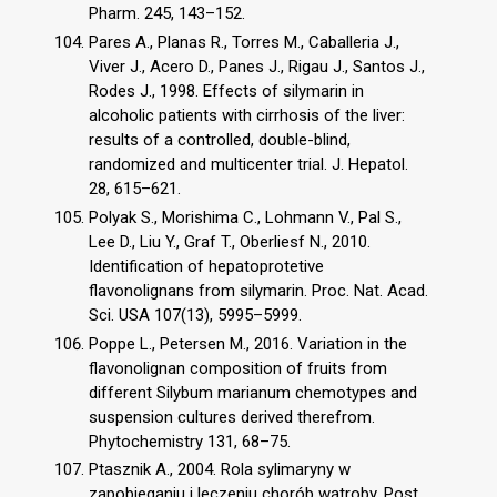
Pharm. 245, 143–152.
Pares A., Planas R., Torres M., Caballeria J.,
Viver J., Acero D., Panes J., Rigau J., Santos J.,
Rodes J., 1998. Effects of silymarin in
alcoholic patients with cirrhosis of the liver:
results of a controlled, double-blind,
randomized and multicenter trial. J. Hepatol.
28, 615–621.
Polyak S., Morishima C., Lohmann V., Pal S.,
Lee D., Liu Y., Graf T., Oberliesf N., 2010.
Identification of hepatoprotetive
flavonolignans from silymarin. Proc. Nat. Acad.
Sci. USA 107(13), 5995–5999.
Poppe L., Petersen M., 2016. Variation in the
flavonolignan composition of fruits from
different Silybum marianum chemotypes and
suspension cultures derived therefrom.
Phytochemistry 131, 68–75.
Ptasznik A., 2004. Rola sylimaryny w
zapobieganiu i leczeniu chorób wątroby. Post.