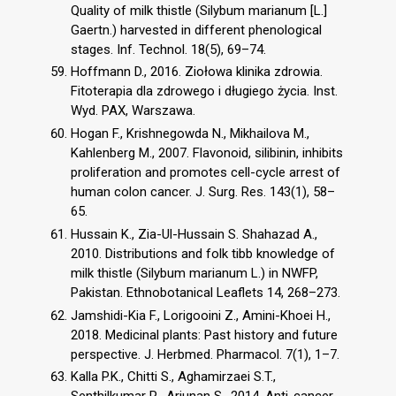
Quality of milk thistle (Silybum marianum [L.]
Gaertn.) harvested in different phenological
stages. Inf. Technol. 18(5), 69–74.
Hoffmann D., 2016. Ziołowa klinika zdrowia.
Fitoterapia dla zdrowego i długiego życia. Inst.
Wyd. PAX, Warszawa.
Hogan F., Krishnegowda N., Mikhailova M.,
Kahlenberg M., 2007. Flavonoid, silibinin, inhibits
proliferation and promotes cell-cycle arrest of
human colon cancer. J. Surg. Res. 143(1), 58–
65.
Hussain K., Zia-Ul-Hussain S. Shahazad A.,
2010. Distributions and folk tibb knowledge of
milk thistle (Silybum marianum L.) in NWFP,
Pakistan. Ethnobotanical Leaflets 14, 268–273.
Jamshidi-Kia F., Lorigooini Z., Amini-Khoei H.,
2018. Medicinal plants: Past history and future
perspective. J. Herbmed. Pharmacol. 7(1), 1–7.
Kalla P.K., Chitti S., Aghamirzaei S.T.,