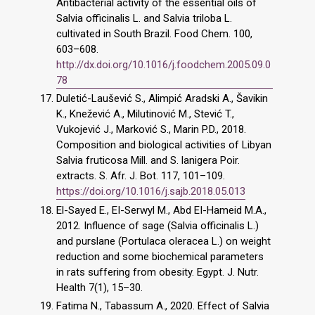
Antibacterial activity of the essential oils of
Salvia officinalis L. and Salvia triloba L.
cultivated in South Brazil. Food Chem. 100,
603–608.
http://dx.doi.org/10.1016/j.foodchem.2005.09.0
78
Duletić-Laušević S., Alimpić Aradski A., Šavikin
K., Knežević A., Milutinović M., Stević T.,
Vukojević J., Marković S., Marin P.D., 2018.
Composition and biological activities of Libyan
Salvia fruticosa Mill. and S. lanigera Poir.
extracts. S. Afr. J. Bot. 117, 101–109.
https://doi.org/10.1016/j.sajb.2018.05.013
El-Sayed E., EI-Serwyl M., Abd EI-Hameid M.A.,
2012. Influence of sage (Salvia officinalis L.)
and purslane (Portulaca oleracea L.) on weight
reduction and some biochemical parameters
in rats suffering from obesity. Egypt. J. Nutr.
Health 7(1), 15–30.
Fatima N., Tabassum A., 2020. Effect of Salvia