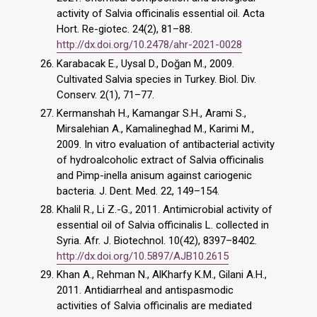
activity of Salvia officinalis essential oil. Acta
Hort. Re-giotec. 24(2), 81–88.
http://dx.doi.org/10.2478/ahr-2021-0028
Karabacak E., Uysal D., Doğan M., 2009.
Cultivated Salvia species in Turkey. Biol. Div.
Conserv. 2(1), 71–77.
Kermanshah H., Kamangar S.H., Arami S.,
Mirsalehian A., Kamalineghad M., Karimi M.,
2009. In vitro evaluation of antibacterial activity
of hydroalcoholic extract of Salvia officinalis
and Pimp-inella anisum against cariogenic
bacteria. J. Dent. Med. 22, 149–154.
Khalil R., Li Z.-G., 2011. Antimicrobial activity of
essential oil of Salvia officinalis L. collected in
Syria. Afr. J. Biotechnol. 10(42), 8397–8402.
http://dx.doi.org/10.5897/AJB10.2615
Khan A., Rehman N., AlKharfy K.M., Gilani A.H.,
2011. Antidiarrheal and antispasmodic
activities of Salvia officinalis are mediated