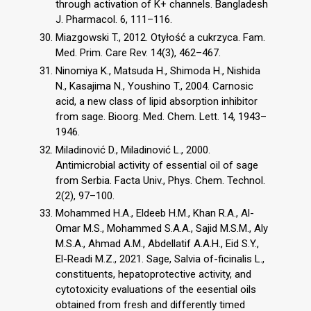
through activation of K+ channels. Bangladesh
J. Pharmacol. 6, 111–116.
Miazgowski T., 2012. Otyłość a cukrzyca. Fam.
Med. Prim. Care Rev. 14(3), 462–467.
Ninomiya K., Matsuda H., Shimoda H., Nishida
N., Kasajima N., Youshino T., 2004. Carnosic
acid, a new class of lipid absorption inhibitor
from sage. Bioorg. Med. Chem. Lett. 14, 1943–
1946.
Miladinović D., Miladinović L., 2000.
Antimicrobial activity of essential oil of sage
from Serbia. Facta Univ., Phys. Chem. Technol.
2(2), 97–100.
Mohammed H.A., Eldeeb H.M., Khan R.A., Al-
Omar M.S., Mohammed S.A.A., Sajid M.S.M., Aly
M.S.A., Ahmad A.M., Abdellatif A.A.H., Eid S.Y.,
El-Readi M.Z., 2021. Sage, Salvia of-ficinalis L.,
constituents, hepatoprotective activity, and
cytotoxicity evaluations of the eesential oils
obtained from fresh and differently timed