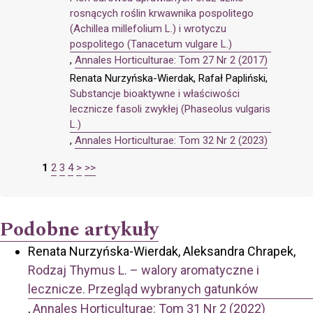
rosnących roślin krwawnika pospolitego
(Achillea millefolium L.) i wrotyczu
pospolitego (Tanacetum vulgare L.)
,
Annales Horticulturae: Tom 27 Nr 2 (2017)
Renata Nurzyńska-Wierdak, Rafał Papliński,
Substancje bioaktywne i właściwości
lecznicze fasoli zwykłej (Phaseolus vulgaris
L.)
,
Annales Horticulturae: Tom 32 Nr 2 (2023)
1
2
3
4
>
>>
Podobne artykuły
Renata Nurzyńska-Wierdak, Aleksandra Chrapek,
Rodzaj Thymus L. – walory aromatyczne i
lecznicze. Przegląd wybranych gatunków
,
Annales Horticulturae: Tom 31 Nr 2 (2022)