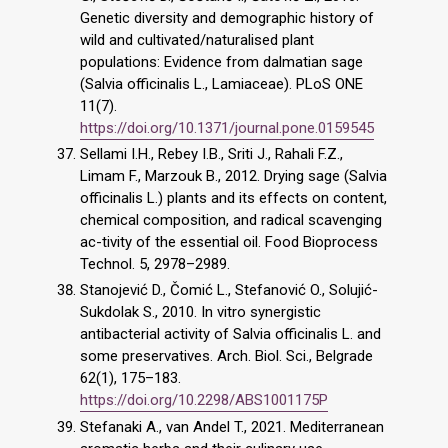
Genetic diversity and demographic history of
wild and cultivated/naturalised plant
populations: Evidence from dalmatian sage
(Salvia officinalis L., Lamiaceae). PLoS ONE
11(7).
https://doi.org/10.1371/journal.pone.0159545
Sellami I.H., Rebey I.B., Sriti J., Rahali F.Z.,
Limam F., Marzouk B., 2012. Drying sage (Salvia
officinalis L.) plants and its effects on content,
chemical composition, and radical scavenging
ac-tivity of the essential oil. Food Bioprocess
Technol. 5, 2978–2989.
Stanojević D., Čomić L., Stefanović O., Solujić-
Sukdolak S., 2010. In vitro synergistic
antibacterial activity of Salvia officinalis L. and
some preservatives. Arch. Biol. Sci., Belgrade
62(1), 175–183.
https://doi.org/10.2298/ABS1001175P
Stefanaki A., van Andel T., 2021. Mediterranean