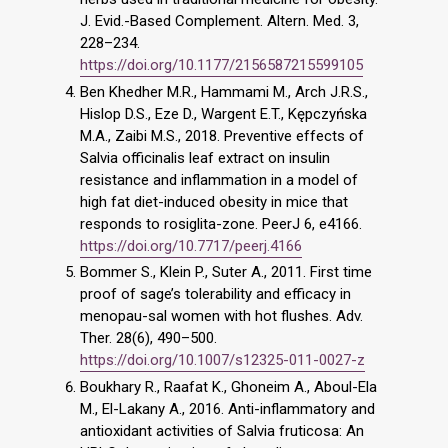
J. Evid.-Based Complement. Altern. Med. 3,
228–234.
https://doi.org/10.1177/2156587215599105
Ben Khedher M.R., Hammami M., Arch J.R.S.,
Hislop D.S., Eze D., Wargent E.T., Kępczyńska
M.A., Zaibi M.S., 2018. Preventive effects of
Salvia officinalis leaf extract on insulin
resistance and inflammation in a model of
high fat diet-induced obesity in mice that
responds to rosiglita-zone. PeerJ 6, e4166.
https://doi.org/10.7717/peerj.4166
Bommer S., Klein P., Suter A., 2011. First time
proof of sage’s tolerability and efficacy in
menopau-sal women with hot flushes. Adv.
Ther. 28(6), 490–500.
https://doi.org/10.1007/s12325-011-0027-z
Boukhary R., Raafat K., Ghoneim A., Aboul-Ela
M., El-Lakany A., 2016. Anti-inflammatory and
antioxidant activities of Salvia fruticosa: An