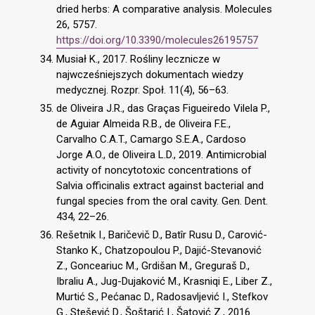
dried herbs: A comparative analysis. Molecules
26, 5757.
https://doi.org/10.3390/molecules26195757
Musiał K., 2017. Rośliny lecznicze w
najwcześniejszych dokumentach wiedzy
medycznej. Rozpr. Społ. 11(4), 56–63.
de Oliveira J.R., das Graças Figueiredo Vilela P.,
de Aguiar Almeida R.B., de Oliveira F.E.,
Carvalho C.A.T., Camargo S.E.A., Cardoso
Jorge A.O., de Oliveira L.D., 2019. Antimicrobial
activity of noncytotoxic concentrations of
Salvia officinalis extract against bacterial and
fungal species from the oral cavity. Gen. Dent.
434, 22–26.
Rešetnik I., Baričevič D., Batîr Rusu D., Carović-
Stanko K., Chatzopoulou P., Dajić-Stevanović
Z., Gonceariuc M., Grdišan M., Greguraš D.,
Ibraliu A., Jug-Dujaković M., Krasniqi E., Liber Z.,
Murtić S., Pećanac D., Radosavljević I., Stefkov
G., Stešević D., Šoštarić I., Šatović Z., 2016.