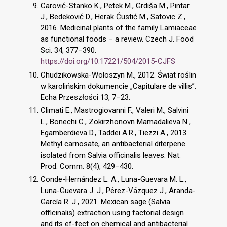
Carović-Stanko K., Petek M., Grdiša M., Pintar
J., Bedeković D., Herak Ćustić M., Satovic Z.,
2016. Medicinal plants of the family Lamiaceae
as functional foods – a review. Czech J. Food
Sci. 34, 377–390.
https://doi.org/10.17221/504/2015-CJFS
Chudzikowska-Woloszyn M., 2012. Świat roślin
w karolińskim dokumencie „Capitulare de villis”.
Echa Przeszłości 13, 7–23.
Climati E., Mastrogiovanni F., Valeri M., Salvini
L., Bonechi C., Zokirzhonovn Mamadalieva N.,
Egamberdieva D., Taddei A.R., Tiezzi A., 2013.
Methyl carnosate, an antibacterial diterpene
isolated from Salvia officinalis leaves. Nat.
Prod. Comm. 8(4), 429–430.
Conde-Hernández L. A., Luna-Guevara M. L.,
Luna-Guevara J. J., Pérez-Vázquez J., Aranda-
García R. J., 2021. Mexican sage (Salvia
officinalis) extraction using factorial design
and its ef-fect on chemical and antibacterial