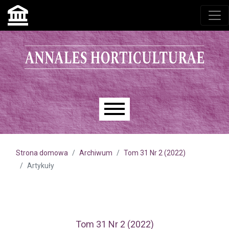
Przejdź do głównego menu
Przejdź do sekcji głównej
Przejdź do stopki
Main menu
Strona domowa
Archiwum
Tom 31 Nr 2 (2022)
Artykuły
Tom 31 Nr 2 (2022)