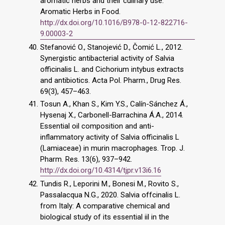
aromatic herbs and their culinary use.
Aromatic Herbs in Food.
http://dx.doi.org/10.1016/B978-0-12-822716-
9.00003-2
Stefanović O., Stanojević D., Čomić L., 2012.
Synergistic antibacterial activity of Salvia
officinalis L. and Cichorium intybus extracts
and antibiotics. Acta Pol. Pharm., Drug Res.
69(3), 457–463.
Tosun A., Khan S., Kim Y.S., Calín-Sánchez Á.,
Hysenaj X., Carbonell-Barrachina Á.A., 2014.
Essential oil composition and anti-
inflammatory activity of Salvia officinalis L
(Lamiaceae) in murin macrophages. Trop. J.
Pharm. Res. 13(6), 937–942.
http://dx.doi.org/10.4314/tjpr.v13i6.16
Tundis R., Leporini M., Bonesi M., Rovito S.,
Passalacqua N.G., 2020. Salvia offcinalis L.
from Italy: A comparative chemical and
biological study of its essential iil in the