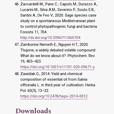
Zaccardelli M., Pane C., Caputo M., Durazzo A.,
Lucarini M., Silva A.M., Severino P., Souto E.B.,
Santini A., De Feo V., 2020. Sage species case
study on a spontaneous Mediterranean plant
to control phytopathogenic fungi and bacteria.
Forests 11, 704.
http://dx.doi.org/10.3390/f11060704
Zamborine Nemeth E., Nguyen H.T., 2020.
Thujone, a widely debated volatile compound:
What do we know about it?. Phytochem. Rev.
19, 405–423.
https://doi.org/10.1007/s11101-020-09671-y
Zawiślak G., 2014. Yield and chemical
composition of essential oil from Salvia
officinalis L. in third year of cultivation. Herba
Pol. 60(3), 13–22.
https://doi.org/10.2478/hepo-2014-0012
Downloads