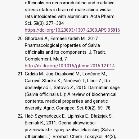
officinalis on neuromodulating and oxidative
stress status in brain of male albino wistar
rats intoxicated with aluminium. Acta Pharm.
Sci. 58(3), 277–304.
https://doi.org/10.23893/1307-2080.APS.05816
Ghorbani A., Esmaeilizadeh M., 2017.
Pharmacological properties of Salvia
officinalis and its components. J. Tradit.
Complement. Med. 7.
http://dx.doi.org/10.1016/j.jtcme.2016.12.014
Grdiša M., Jug-Dujaković M., Lončarić M.,
Carović-Stanko K., Ninčević T., Liber Z., Ra-
doslavljević I., Šatović Z., 2015. Dalmatian sage
(Salvia officinalis L.): A review of biochemical
contents, medical properties and genetic
diversity. Agric. Conspec. Sci. 80(2), 69–78.
Hać-Szymańczuk E., Lipińska E., Błażejak S.,
Bieniak K., 2011. Ocena aktywności
przeciwbakte-ryjnej szałwii lekarskiej (Salvia
officinalis L.). Bromat. Chem. Toksykol. 44(3),