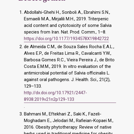
Abdollahi-Ghehi H., Sonboli A., Ebrahimi S.N.,
Esmaeili M.A., Mirjalili M.H., 2019. Triterpenic
acid content and cytotoxicity of some Salvia
species from Iran. Nat. Prod. Comm., 1–8.
https://doi.org/10.1177/1934578X19842722
de Almeida C.M., de Souza Sales Rocha E.A.L.,
Alves E.P., de Freitas Lima R., Cavalcanti Y.W.,
Barbosa Gomes R.C., Vieira Pereira J., de Brito
Costa E.M.M., 2019. In vitro evaluation of the
antimicrobial potential of Salvia officinalis L.
against oral pathogens. J. Health. Sci., 21(2),
129–133.
http://dx.doi.org/10.17921/2447-
8938.2019v21n2p129-133
.
Bahmani M., Eftekhari Z., Saki K., Fazeli-
Moghadam E., Jelodari M., Rafieian-Kopaei M.,
2016. Obesity phytotherapy: Review of native
herbs used in traditional medicine for obesity.