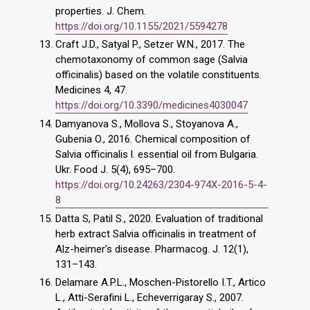
properties. J. Chem.
https://doi.org/10.1155/2021/5594278
Craft J.D., Satyal P., Setzer W.N., 2017. The
chemotaxonomy of common sage (Salvia
officinalis) based on the volatile constituents.
Medicines 4, 47.
https://doi.org/10.3390/medicines4030047
Damyanova S., Mollova S., Stoyanova A.,
Gubenia O., 2016. Chemical composition of
Salvia officinalis l. essential oil from Bulgaria.
Ukr. Food J. 5(4), 695–700.
https://doi.org/10.24263/2304-974X-2016-5-4-
8
Datta S, Patil S., 2020. Evaluation of traditional
herb extract Salvia officinalis in treatment of
Alz-heimer’s disease. Pharmacog. J. 12(1),
131–143.
Delamare A.P.L., Moschen-Pistorello I.T., Artico
L., Atti-Serafini L., Echeverrigaray S., 2007.