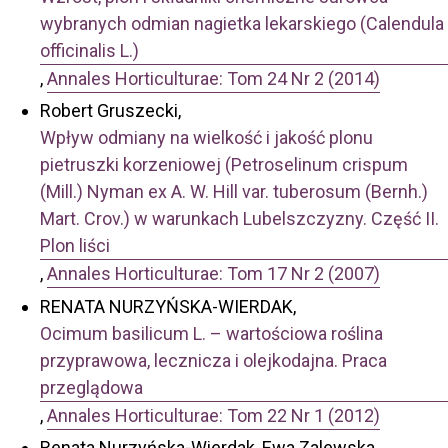
wybranych odmian nagietka lekarskiego (Calendula
officinalis L.)
,
Annales Horticulturae: Tom 24 Nr 2 (2014)
Robert Gruszecki,
Wpływ odmiany na wielkość i jakość plonu
pietruszki korzeniowej (Petroselinum crispum
(Mill.) Nyman ex A. W. Hill var. tuberosum (Bernh.)
Mart. Crov.) w warunkach Lubelszczyzny. Część II.
Plon liści
,
Annales Horticulturae: Tom 17 Nr 2 (2007)
RENATA NURZYŃSKA-WIERDAK,
Ocimum basilicum L. – wartościowa roślina
przyprawowa, lecznicza i olejkodajna. Praca
przeglądowa
,
Annales Horticulturae: Tom 22 Nr 1 (2012)
Renata Nurzyńska-Wierdak, Ewa Zalewska,