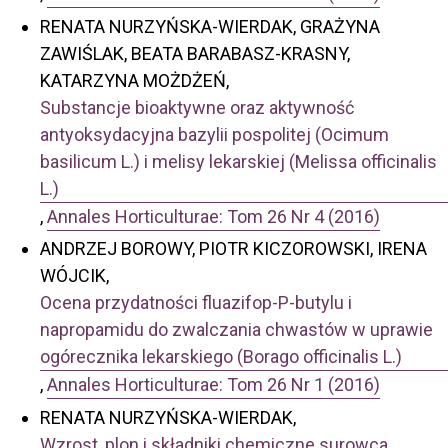
RENATA NURZYŃSKA-WIERDAK, GRAŻYNA
ZAWIŚLAK, BEATA BARABASZ-KRASNY,
KATARZYNA MOŻDŻEŃ,
Substancje bioaktywne oraz aktywność
antyoksydacyjna bazylii pospolitej (Ocimum
basilicum L.) i melisy lekarskiej (Melissa officinalis
L.)
,
Annales Horticulturae: Tom 26 Nr 4 (2016)
ANDRZEJ BOROWY, PIOTR KICZOROWSKI, IRENA
WÓJCIK,
Ocena przydatności fluazifop-P-butylu i
napropamidu do zwalczania chwastów w uprawie
ogórecznika lekarskiego (Borago officinalis L.)
,
Annales Horticulturae: Tom 26 Nr 1 (2016)
RENATA NURZYŃSKA-WIERDAK,
Wzrost, plon i składniki chemiczne surowca