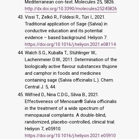
Mediterranean con-text. Molecules 25, 5826.
http://dx.doi.org/10.3390/molecules25245826
Vissi T., Zelkó R., Földesi R., Túri I., 2021.
Traditional application of Sage (Salvia) in
conductive education and its potential
evidence – based background. Heliyon 7.
https://doi.org/10.1016/j.heliyon.2021.e08114
Walch S.G., Kuballa T., Stühlinger W.,
Lachenmeier D.W., 2011. Determination of the
biologically active flavour substances thujone
and camphor in foods and medicines
containing sage (Salvia officinalis L.). Chem.
Central J. 5, 44.
Wilfried D., Nina C.D.G., Silvia B., 2021.
Effectiveness of Menosan® Salvia officinalis
in the treatment of a wide spectrum of
menopausal complaints. A double-blind,
randomized, placebo-controlled, clinical trial.
Heliyon 7, e05910.
https://doi.org/10.1016/j.heliyon.2021.e05910