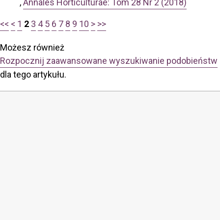
,
Annales Horticulturae: Tom 28 Nr 2 (2018)
<<
<
1
2
3
4
5
6
7
8
9
10
>
>>
Możesz również
Rozpocznij zaawansowane wyszukiwanie podobieństw
dla tego artykułu.