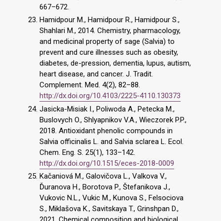
667–672.
Hamidpour M., Hamidpour R., Hamidpour S.,
Shahlari M., 2014. Chemistry, pharmacology,
and medicinal property of sage (Salvia) to
prevent and cure illnesses such as obesity,
diabetes, de-pression, dementia, lupus, autism,
heart disease, and cancer. J. Tradit.
Complement. Med. 4(2), 82–88.
http://dx.doi.org/10.4103/2225-4110.130373
Jasicka-Misiak I., Poliwoda A., Petecka M.,
Buslovych O., Shlyapnikov V.A., Wieczorek P.P.,
2018. Antioxidant phenolic compounds in
Salvia officinalis L. and Salvia sclarea L. Ecol.
Chem. Eng. S. 25(1), 133–142.
http://dx.doi.org/10.1515/eces-2018-0009
Kačaniová M., Galovičova L., Valkova V.,
Ďuranova H., Borotova P., Štefanikova J.,
Vukovic N.L., Vukic M., Kunova S., Felsociova
S., Miklašova K., Savitskaya T., Grinshpan D.,
2021. Chemical composition and biological