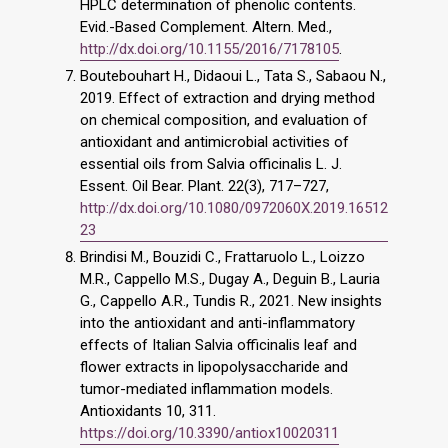
HPLC determination of phenolic contents.
Evid.-Based Complement. Altern. Med.,
http://dx.doi.org/10.1155/2016/7178105
.
Boutebouhart H., Didaoui L., Tata S., Sabaou N.,
2019. Effect of extraction and drying method
on chemical composition, and evaluation of
antioxidant and antimicrobial activities of
essential oils from Salvia officinalis L. J.
Essent. Oil Bear. Plant. 22(3), 717–727,
http://dx.doi.org/10.1080/0972060X.2019.16512
23
Brindisi M., Bouzidi C., Frattaruolo L., Loizzo
M.R., Cappello M.S., Dugay A., Deguin B., Lauria
G., Cappello A.R., Tundis R., 2021. New insights
into the antioxidant and anti-inflammatory
effects of Italian Salvia officinalis leaf and
flower extracts in lipopolysaccharide and
tumor-mediated inflammation models.
Antioxidants 10, 311.
https://doi.org/10.3390/antiox10020311