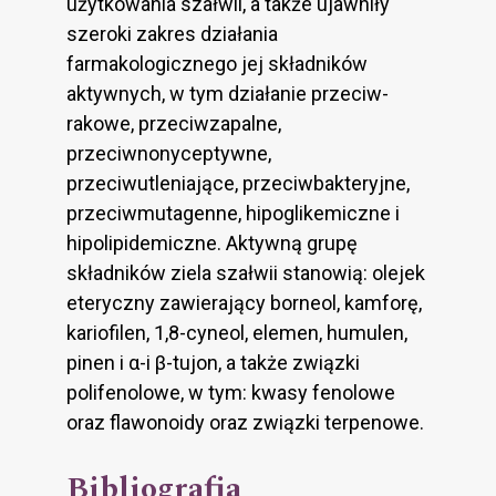
użytkowania szałwii, a także ujawniły
szeroki zakres działania
farmakologicznego jej składników
aktywnych, w tym działanie przeciw­
rakowe, przeciwzapalne,
przeciwnonyceptywne,
przeciwutleniające, przeciwbakteryjne,
przeciw­mutagenne, hipoglikemiczne i
hipolipidemiczne. Aktywną grupę
składników ziela szałwii stanowią: olejek
eteryczny zawierający borneol, kamforę,
kariofilen, 1,8-cyneol, elemen, humulen,
pinen i α-i β-tujon, a także związki
polifenolowe, w tym: kwasy fenolowe
oraz flawonoidy oraz związki terpenowe.
Bibliografia