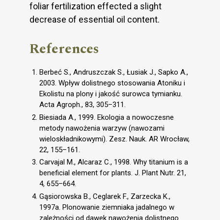
foliar fertilization effected a slight
decrease of essential oil content.
References
Berbeć S., Andruszczak S., Łusiak J., Sapko A.,
2003. Wpływ dolistnego stosowania Atoniku i
Ekolistu na plony i jakość surowca tymianku.
Acta Agroph., 83, 305–311.
Biesiada A., 1999. Ekologia a nowoczesne
metody nawożenia warzyw (nawozami
wieloskładnikowymi). Zesz. Nauk. AR Wrocław,
22, 155–161.
Carvajal M., Alcaraz C., 1998. Why titanium is a
beneficial element for plants. J. Plant Nutr. 21,
4, 655–664.
Gąsiorowska B., Ceglarek F., Zarzecka K.,
1997a. Plonowanie ziemniaka jadalnego w
zależności od dawek nawożenia dolistnego