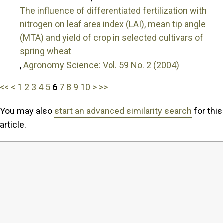
The influence of differentiated fertilization with
nitrogen on leaf area index (LAI), mean tip angle
(MTA) and yield of crop in selected cultivars of
spring wheat
,
Agronomy Science: Vol. 59 No. 2 (2004)
<<
<
1
2
3
4
5
6
7
8
9
10
>
>>
You may also
start an advanced similarity search
for this
article.