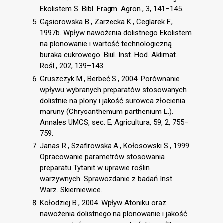
Ekolistem S. Bibl. Fragm. Agron., 3, 141–145.
Gąsiorowska B., Zarzecka K., Ceglarek F.,
1997b. Wpływ nawożenia dolistnego Ekolistem
na plonowanie i wartość technologiczną
buraka cukrowego. Biul. Inst. Hod. Aklimat.
Rośl., 202, 139–143.
Gruszczyk M., Berbeć S., 2004. Porównanie
wpływu wybranych preparatów stosowanych
dolistnie na plony i jakość surowca złocienia
maruny (Chrysanthemum parthenium L.).
Annales UMCS, sec. E, Agricultura, 59, 2, 755–
759.
Janas R., Szafirowska A., Kołosowski S., 1999.
Opracowanie parametrów stosowania
preparatu Tytanit w uprawie roślin
warzywnych. Sprawozdanie z badań Inst.
Warz. Skierniewice.
Kołodziej B., 2004. Wpływ Atoniku oraz
nawożenia dolistnego na plonowanie i jakość