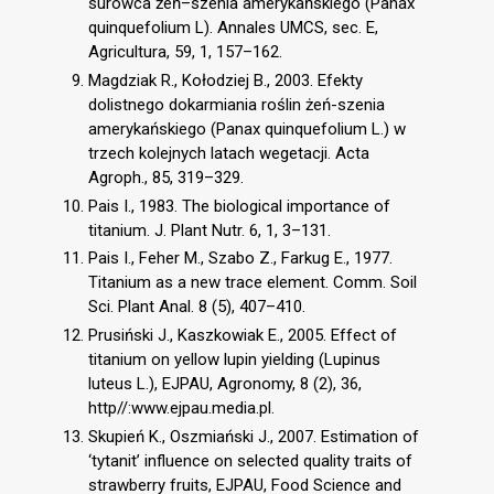
surowca żeń–szenia amerykańskiego (Panax
quinquefolium L). Annales UMCS, sec. E,
Agricultura, 59, 1, 157–162.
Magdziak R., Kołodziej B., 2003. Efekty
dolistnego dokarmiania roślin żeń-szenia
amerykańskiego (Panax quinquefolium L.) w
trzech kolejnych latach wegetacji. Acta
Agroph., 85, 319–329.
Pais I., 1983. The biological importance of
titanium. J. Plant Nutr. 6, 1, 3–131.
Pais I., Feher M., Szabo Z., Farkug E., 1977.
Titanium as a new trace element. Comm. Soil
Sci. Plant Anal. 8 (5), 407–410.
Prusiński J., Kaszkowiak E., 2005. Effect of
titanium on yellow lupin yielding (Lupinus
luteus L.), EJPAU, Agronomy, 8 (2), 36,
http//:www.ejpau.media.pl.
Skupień K., Oszmiański J., 2007. Estimation of
‘tytanit’ influence on selected quality traits of
strawberry fruits, EJPAU, Food Science and