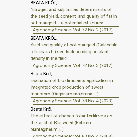
BEATA KRÓL,
Nitrogen and sulphur as determinants of
the seed yield, content, and quality of fat in
pot marigold – a potential oil source
,
Agronomy Science: Vol. 72 No. 2 (2017)
BEATA KRÓL,
Yield and quality of pot marigold (Calendula
officinalis L.) seeds depending on plant
density in the field
,
Agronomy Science: Vol. 72 No. 3 (2017)
Beata Król,
Evaluation of biostimulants application in
integrated crop production of sweet
marjoram (Origanum majorana L.)
,
Agronomy Science: Vol. 78 No. 4 (2023)
Beata Król,
The effect of chosen foliar fertilizers on
the yield of Blueweed (Echium
plantagineum L.)
,
Agronomy Science: Vol. 63 No. 4 (2008)