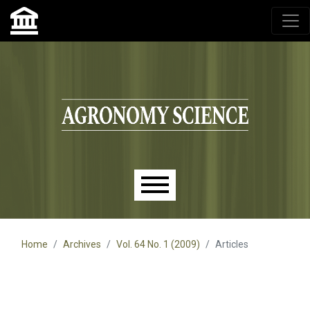
Agronomy Science, przyrodniczy lublin, czasopisma up,
czasopisma uniwersytet przyrodniczy lublin
Skip to main navigation menu
Skip to main content
Skip to site footer
Main menu
Home
Archives
Vol. 64 No. 1 (2009)
Articles