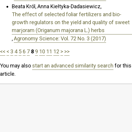
Beata Król, Anna Kiełtyka-Dadasiewicz,
The effect of selected foliar fertilizers and bio-
growth regulators on the yield and quality of sweet
marjoram (Origanum majorana L.) herbs
,
Agronomy Science: Vol. 72 No. 3 (2017)
<<
<
3
4
5
6
7
8
9
10
11
12
>
>>
You may also
start an advanced similarity search
for this
article.