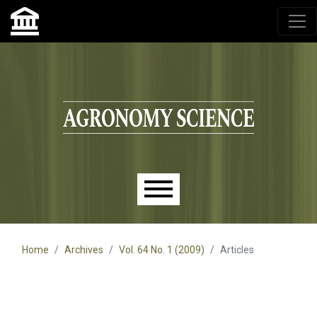
Agronomy Science, przyrodniczy lublin, czasopisma up,
czasopisma uniwersytet przyrodniczy lublin
Skip to main navigation menu
Skip to main content
Skip to site footer
Main menu
Home
Archives
Vol. 64 No. 1 (2009)
Articles