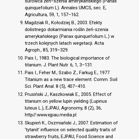
surowca żeń–szenia amerykańskiego (Panax
quinquefolium L). Annales UMCS, sec. E,
Agricultura, 59, 1, 157–162.
Magdziak R., Kołodziej B., 2003. Efekty
dolistnego dokarmiania roślin żeń-szenia
amerykańskiego (Panax quinquefolium L.) w
trzech kolejnych latach wegetacji. Acta
Agroph., 85, 319–329.
Pais I., 1983. The biological importance of
titanium. J. Plant Nutr. 6, 1, 3–131.
Pais I., Feher M., Szabo Z., Farkug E., 1977.
Titanium as a new trace element. Comm. Soil
Sci. Plant Anal. 8 (5), 407–410.
Prusiński J., Kaszkowiak E., 2005. Effect of
titanium on yellow lupin yielding (Lupinus
luteus L.), EJPAU, Agronomy, 8 (2), 36,
http//:www.ejpau.media.pl.
Skupień K., Oszmiański J., 2007. Estimation of
‘tytanit’ influence on selected quality traits of
strawberry fruits, EJPAU, Food Science and