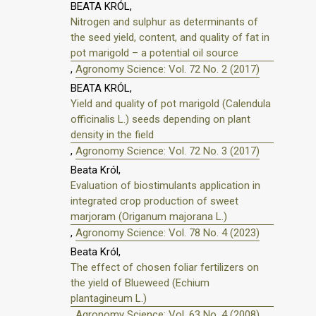
BEATA KRÓL,
Nitrogen and sulphur as determinants of
the seed yield, content, and quality of fat in
pot marigold – a potential oil source
,
Agronomy Science: Vol. 72 No. 2 (2017)
BEATA KRÓL,
Yield and quality of pot marigold (Calendula
officinalis L.) seeds depending on plant
density in the field
,
Agronomy Science: Vol. 72 No. 3 (2017)
Beata Król,
Evaluation of biostimulants application in
integrated crop production of sweet
marjoram (Origanum majorana L.)
,
Agronomy Science: Vol. 78 No. 4 (2023)
Beata Król,
The effect of chosen foliar fertilizers on
the yield of Blueweed (Echium
plantagineum L.)
,
Agronomy Science: Vol. 63 No. 4 (2008)