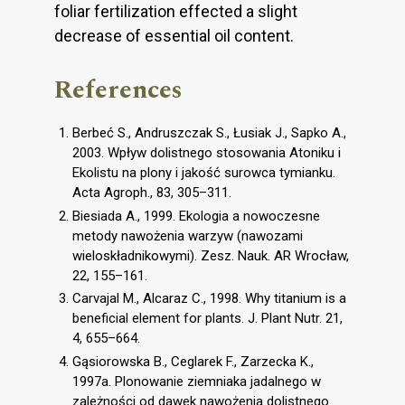
foliar fertilization effected a slight
decrease of essential oil content.
References
Berbeć S., Andruszczak S., Łusiak J., Sapko A.,
2003. Wpływ dolistnego stosowania Atoniku i
Ekolistu na plony i jakość surowca tymianku.
Acta Agroph., 83, 305–311.
Biesiada A., 1999. Ekologia a nowoczesne
metody nawożenia warzyw (nawozami
wieloskładnikowymi). Zesz. Nauk. AR Wrocław,
22, 155–161.
Carvajal M., Alcaraz C., 1998. Why titanium is a
beneficial element for plants. J. Plant Nutr. 21,
4, 655–664.
Gąsiorowska B., Ceglarek F., Zarzecka K.,
1997a. Plonowanie ziemniaka jadalnego w
zależności od dawek nawożenia dolistnego