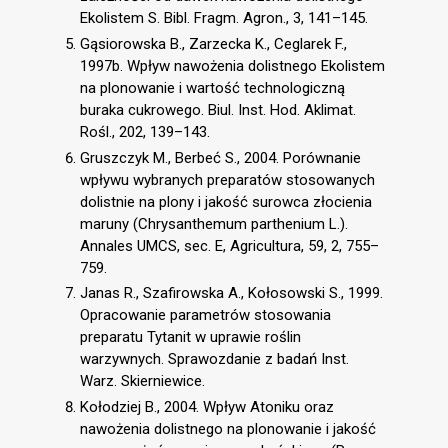
Ekolistem S. Bibl. Fragm. Agron., 3, 141–145.
Gąsiorowska B., Zarzecka K., Ceglarek F.,
1997b. Wpływ nawożenia dolistnego Ekolistem
na plonowanie i wartość technologiczną
buraka cukrowego. Biul. Inst. Hod. Aklimat.
Rośl., 202, 139–143.
Gruszczyk M., Berbeć S., 2004. Porównanie
wpływu wybranych preparatów stosowanych
dolistnie na plony i jakość surowca złocienia
maruny (Chrysanthemum parthenium L.).
Annales UMCS, sec. E, Agricultura, 59, 2, 755–
759.
Janas R., Szafirowska A., Kołosowski S., 1999.
Opracowanie parametrów stosowania
preparatu Tytanit w uprawie roślin
warzywnych. Sprawozdanie z badań Inst.
Warz. Skierniewice.
Kołodziej B., 2004. Wpływ Atoniku oraz
nawożenia dolistnego na plonowanie i jakość