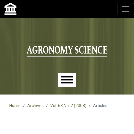
Agronomy Science, przyrodniczy lublin, czasopisma up,
czasopisma uniwersytet przyrodniczy lublin
Skip to main navigation menu
Skip to main content
Skip to site footer
Main menu
Home
Archives
Vol. 63 No. 2 (2008)
Articles