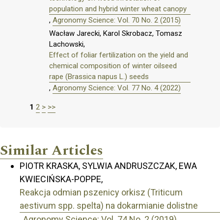
population and hybrid winter wheat canopy
,
Agronomy Science: Vol. 70 No. 2 (2015)
Wacław Jarecki, Karol Skrobacz, Tomasz
Lachowski,
Effect of foliar fertilization on the yield and
chemical composition of winter oilseed
rape (Brassica napus L.) seeds
,
Agronomy Science: Vol. 77 No. 4 (2022)
1
2
>
>>
Similar Articles
PIOTR KRASKA, SYLWIA ANDRUSZCZAK, EWA
KWIECIŃSKA-POPPE,
Reakcja odmian pszenicy orkisz (Triticum
aestivum spp. spelta) na dokarmianie dolistne
,
Agronomy Science: Vol. 74 No. 2 (2019)