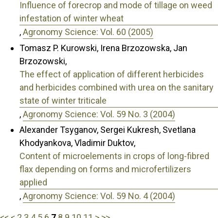
Influence of forecrop and mode of tillage on weed
infestation of winter wheat
,
Agronomy Science: Vol. 60 (2005)
Tomasz P. Kurowski, Irena Brzozowska, Jan
Brzozowski,
The effect of application of different herbicides
and herbicides combined with urea on the sanitary
state of winter triticale
,
Agronomy Science: Vol. 59 No. 3 (2004)
Alexander Tsyganov, Sergei Kukresh, Svetlana
Khodyankova, Vladimir Duktov,
Content of microelements in crops of long-fibred
flax depending on forms and microfertilizers
applied
,
Agronomy Science: Vol. 59 No. 4 (2004)
<<
<
2
3
4
5
6
7
8
9
10
11
>
>>