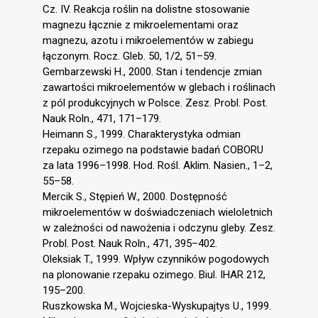
Cz. IV. Reakcja roślin na dolistne stosowanie
magnezu łącznie z mikroelementami oraz
magnezu, azotu i mikroelementów w zabiegu
łączonym. Rocz. Gleb. 50, 1/2, 51–59.
Gembarzewski H., 2000. Stan i tendencje zmian
zawartości mikroelementów w glebach i roślinach
z pól produkcyjnych w Polsce. Zesz. Probl. Post.
Nauk Roln., 471, 171–179.
Heimann S., 1999. Charakterystyka odmian
rzepaku ozimego na podstawie badań COBORU
za lata 1996–1998. Hod. Rośl. Aklim. Nasien., 1–2,
55–58.
Mercik S., Stępień W., 2000. Dostępność
mikroelementów w doświadczeniach wieloletnich
w zależności od nawożenia i odczynu gleby. Zesz.
Probl. Post. Nauk Roln., 471, 395–402.
Oleksiak T., 1999. Wpływ czynników pogodowych
na plonowanie rzepaku ozimego. Biul. IHAR 212,
195–200.
Ruszkowska M., Wojcieska-Wyskupajtys U., 1999.