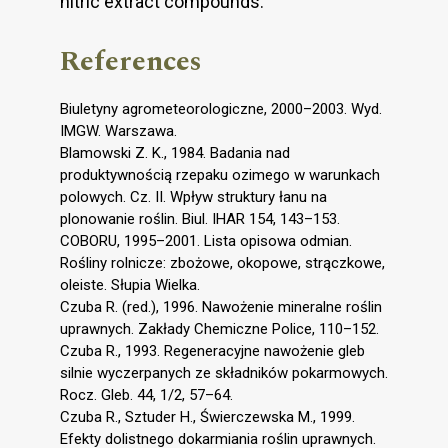
nitric extract compounds.
References
Biuletyny agrometeorologiczne, 2000–2003. Wyd.
IMGW. Warszawa.
Blamowski Z. K., 1984. Badania nad
produktywnością rzepaku ozimego w warunkach
polowych. Cz. II. Wpływ struktury łanu na
plonowanie roślin. Biul. IHAR 154, 143–153.
COBORU, 1995–2001. Lista opisowa odmian.
Rośliny rolnicze: zbożowe, okopowe, strączkowe,
oleiste. Słupia Wielka.
Czuba R. (red.), 1996. Nawożenie mineralne roślin
uprawnych. Zakłady Chemiczne Police, 110–152.
Czuba R., 1993. Regeneracyjne nawożenie gleb
silnie wyczerpanych ze składników pokarmowych.
Rocz. Gleb. 44, 1/2, 57–64.
Czuba R., Sztuder H., Świerczewska M., 1999.
Efekty dolistnego dokarmiania roślin uprawnych.