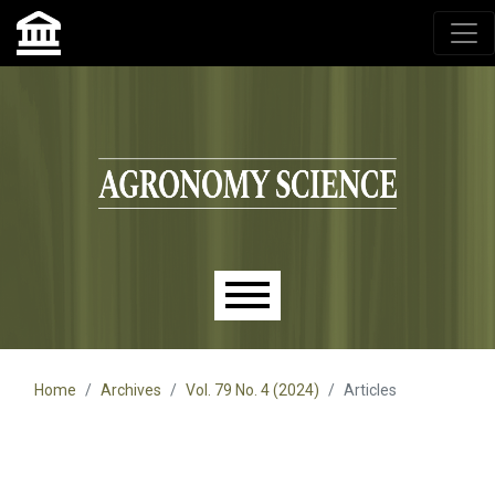
Agronomy Science, przyrodniczy lublin, czasopisma up,
czasopisma uniwersytet przyrodniczy lublin
Skip to main navigation menu
Skip to main content
Skip to site footer
Main menu
Home
Archives
Vol. 79 No. 4 (2024)
Articles