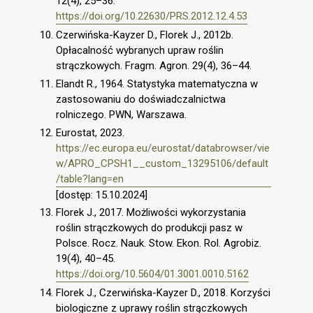
12(4), 25–36.
https://doi.org/10.22630/PRS.2012.12.4.53
Czerwińska-Kayzer D., Florek J., 2012b.
Opłacalność wybranych upraw roślin
strączkowych. Fragm. Agron. 29(4), 36–44.
Elandt R., 1964. Statystyka matematyczna w
zastosowaniu do doświadczalnictwa
rolniczego. PWN, Warszawa.
Eurostat, 2023.
https://ec.europa.eu/eurostat/databrowser/vie
w/APRO_CPSH1__custom_13295106/default
/table?lang=en
[dostęp: 15.10.2024]
Florek J., 2017. Możliwości wykorzystania
roślin strączkowych do produkcji pasz w
Polsce. Rocz. Nauk. Stow. Ekon. Rol. Agrobiz.
19(4), 40–45.
https://doi.org/10.5604/01.3001.0010.5162
Florek J., Czerwińska-Kayzer D., 2018. Korzyści
biologiczne z uprawy roślin strączkowych