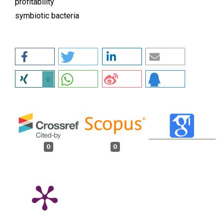
profitability
symbiotic bacteria
0
0
0