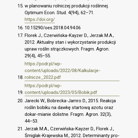
w planowaniu rolniczej produkcji roślinnej.
Optimum Econ. Stud. 4(94), 62–71.
https://doi.org/
10.15290/oes.2018.04.94.06
Florek J., Czerwińska-Kayzer D., Jerzak M.A.,
2012. Aktualny stan i wykorzystanie produkcji
upraw roślin strączkowych. Fragm. Agron.
29(4), 45–55.
https://podr.pl/wp-
content/uploads/2022/08/Kalkulacje-
rolnicze_2022.pdf
https://podr.pl/wp-
content/uploads/2023/05/Bobik.pdf
Jarecki W., Bobrecka-Jamro D., 2015. Reakcja
roślin bobiku na dawkę startową azotu oraz
dokar-mianie dolistne. Fragm. Agron. 32(3),
44–53.
Jerzak M.A., Czerwińska-Kayzer D., Florek J.,
Śmiglak-Krajewska M., 2012. Determinanty pro-