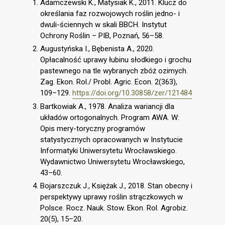
Adamczewski K., Matysiak K., 2011. Klucz do
określania faz rozwojowych roślin jedno- i
dwuli-ściennych w skali BBCH. Instytut
Ochrony Roślin – PIB, Poznań, 56–58.
Augustyńska I., Bębenista A., 2020.
Opłacalność uprawy łubinu słodkiego i grochu
pastewnego na tle wybranych zbóż ozimych.
Zag. Ekon. Rol./ Probl. Agric. Econ. 2(363),
109–129.
https://doi.org/10.30858/zer/121484
Bartkowiak A., 1978. Analiza wariancji dla
układów ortogonalnych. Program AWA. W:
Opis mery-toryczny programów
statystycznych opracowanych w Instytucie
Informatyki Uniwersytetu Wrocławskiego.
Wydawnictwo Uniwersytetu Wrocławskiego,
43–60.
Bojarszczuk J., Księżak J., 2018. Stan obecny i
perspektywy uprawy roślin strączkowych w
Polsce. Rocz. Nauk. Stow. Ekon. Rol. Agrobiz.
20(5), 15–20.