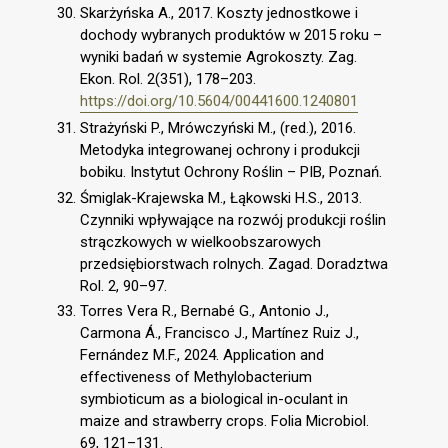
Skarżyńska A., 2017. Koszty jednostkowe i
dochody wybranych produktów w 2015 roku –
wyniki badań w systemie Agrokoszty. Zag.
Ekon. Rol. 2(351), 178–203.
https://doi.org/10.5604/00441600.1240801
Strażyński P., Mrówczyński M., (red.), 2016.
Metodyka integrowanej ochrony i produkcji
bobiku. Instytut Ochrony Roślin – PIB, Poznań.
Śmiglak-Krajewska M., Łąkowski H.S., 2013.
Czynniki wpływające na rozwój produkcji roślin
strączkowych w wielkoobszarowych
przedsiębiorstwach rolnych. Zagad. Doradztwa
Rol. 2, 90–97.
Torres Vera R., Bernabé G., Antonio J.,
Carmona Á., Francisco J., Martínez Ruiz J.,
Fernández M.F., 2024. Application and
effectiveness of Methylobacterium
symbioticum as a biological in-oculant in
maize and strawberry crops. Folia Microbiol.
69, 121–131.