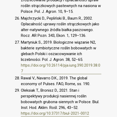
zróżnicowanie produkcji i opłacalności upraw
roślin strączkowych pastewnych na nasiona w
Polsce. Pol. J. Agron. 10, 9–15.
Majchrzycki D., Pepliński B., Baum R., 2002.
Opłacalność uprawy roślin strączkowych jako
alter-natywnego źródła białka paszowego.
Rocz. AR Pozn. 343, Ekon. 1, 129–136.
Martyniuk S., 2019. Biologiczne wiązanie N2,
bakterie symbiotyczne roślin bobowatych w
glebach Polski i oszacowywanie ich
liczebności. Pol. J. Agron. 38, 52−65.
https://doi.org/10.26114/pja.iung.390.2019.38.0
7
Rawal V., Navarro D.K., 2019. The global
economy of Pulses. FAO, Rome, ss. 190.
Oleksiak T., Bronisz D., 2021. Stan i
perspektywy produkcji nasiennej roślin
bobowatych grubona-siennych w Polsce. Biul.
Inst. Hod. Aklim. Rośl. 296, 43–52.
https://doi.org/10.37317/biul-2021-0012