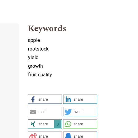
Keywords
apple
rootstock
yield
growth
fruit quality
share
share
mail
tweet
share
share
0
share
share