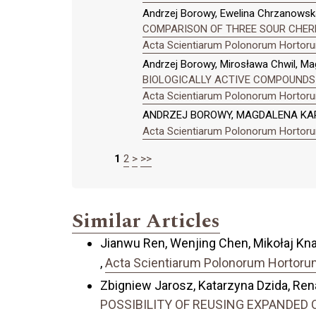
Andrzej Borowy, Ewelina Chrzanowsk
COMPARISON OF THREE SOUR CHER
Acta Scientiarum Polonorum Hortorum
Andrzej Borowy, Mirosława Chwil, Ma
BIOLOGICALLY ACTIVE COMPOUNDS A
Acta Scientiarum Polonorum Hortorum
ANDRZEJ BOROWY, MAGDALENA KA
Acta Scientiarum Polonorum Hortorum
1
2
>
>>
Similar Articles
Jianwu Ren, Wenjing Chen, Mikołaj Kna
,
Acta Scientiarum Polonorum Hortorum 
Zbigniew Jarosz, Katarzyna Dzida, Re
POSSIBILITY OF REUSING EXPANDED 