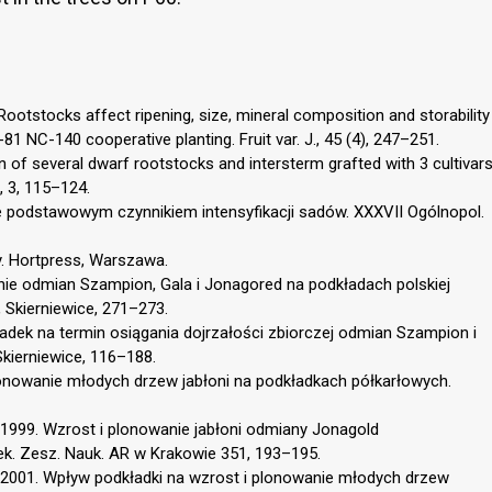
. Rootstocks affect ripening, size, mineral composition and storability
1 NC-140 cooperative planting. Fruit var. J., 45 (4), 247–251.
n of several dwarf rootstocks and intersterm grafted with 3 cultivar
, 3, 115–124.
e podstawowym czynnikiem intensyfikacji sadów. XXXVII Ogólnopol.
. Hortpress, Warszawa.
wanie odmian Szampion, Gala i Jonagored na podkładach polskiej
, Skierniewice, 271–273.
adek na termin osiągania dojrzałości zbiorczej odmian Szampion i
Skierniewice, 116–188.
plonowanie młodych drzew jabłoni na podkładkach półkarłowych.
1999. Wzrost i plonowanie jabłoni odmiany Jonagold
ek. Zesz. Nauk. AR w Krakowie 351, 193–195.
 2001. Wpływ podkładki na wzrost i plonowanie młodych drzew