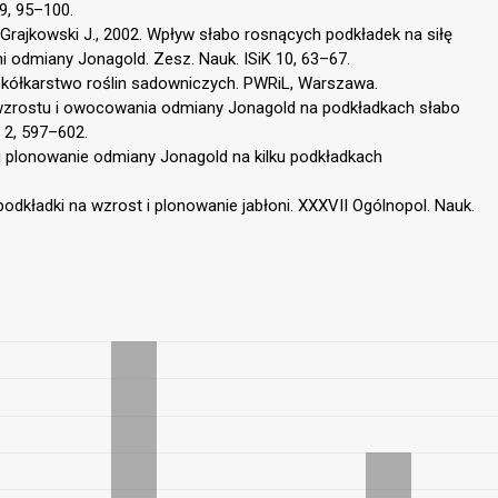
9, 95–100.
Grajkowski J., 2002. Wpływ słabo rosnących podkładek na siłę
i odmiany Jonagold. Zesz. Nauk. ISiK 10, 63–67.
 Szkółkarstwo roślin sadowniczych. PWRiL, Warszawa.
a wzrostu i owocowania odmiany Jonagold na podkładkach słabo
 2, 597–602.
t i plonowanie odmiany Jonagold na kilku podkładkach
podkładki na wzrost i plonowanie jabłoni. XXXVII Ogólnopol. Nauk.