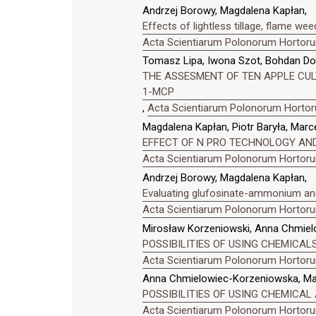
Andrzej Borowy, Magdalena Kapłan,
Effects of lightless tillage, flame 
Acta Scientiarum Polonorum Hortorum
Tomasz Lipa, Iwona Szot, Bohdan Dob
THE ASSESMENT OF TEN APPLE CULT
1-MCP
,
Acta Scientiarum Polonorum Hortoru
Magdalena Kapłan, Piotr Baryła, Marce
EFFECT OF N PRO TECHNOLOGY AND
Acta Scientiarum Polonorum Hortorum
Andrzej Borowy, Magdalena Kapłan,
Evaluating glufosinate-ammonium and
Acta Scientiarum Polonorum Hortorum
Mirosław Korzeniowski, Anna Chmielo
POSSIBILITIES OF USING CHEMICALS 
Acta Scientiarum Polonorum Hortorum
Anna Chmielowiec-Korzeniowska, Magd
POSSIBILITIES OF USING CHEMIC
Acta Scientiarum Polonorum Hortorum