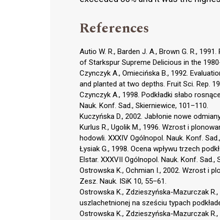
References
Autio W. R., Barden J. A., Brown G. R., 1991
of Starkspur Supreme Delicious in the 1980-8
Czynczyk A., Omiecińska B., 1992. Evaluatio
and planted at two depths. Fruit Sci. Rep. 19
Czynczyk A., 1998. Podkładki słabo rosnąc
Nauk. Konf. Sad., Skierniewice, 101–110.
Kuczyńska D., 2002. Jabłonie nowe odmiany
Kurlus R., Ugolik M., 1996. Wzrost i plono
hodowli. XXXIV Ogólnopol. Nauk. Konf. Sad.
Łysiak G., 1998. Ocena wpływu trzech podkł
Elstar. XXXVII Ogólnopol. Nauk. Konf. Sad., 
Ostrowska K., Ochmian I., 2002. Wzrost i 
Zesz. Nauk. ISiK 10, 55–61.
Ostrowska K., Zdzieszyńska-Mazurczak R., 
uszlachetnionej na sześciu typach podkład
Ostrowska K., Zdzieszyńska-Mazurczak R.,