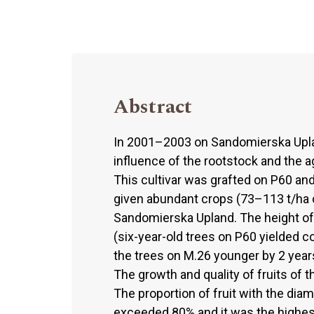
Abstract
In 2001–2003 on Sandomierska Upla
influence of the rootstock and the a
This cultivar was grafted on P60 and
given abundant crops (73–113 t/ha 
Sandomierska Upland. The height of 
(six-year-old trees on P60 yielded c
the trees on M.26 younger by 2 years 
The growth and quality of fruits of 
The proportion of fruit with the dia
exceeded 80% and it was the highest