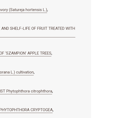
ory (Satureja hortensis L.)
,
 AND SHELF-LIFE OF FRUIT TREATED WITH
OF ‘SZAMPION’ APPLE TREES
,
ana L.) cultivation
,
T Phytophthora citrophthora
,
ST PHYTOPHTHORA CRYPTOGEA
,