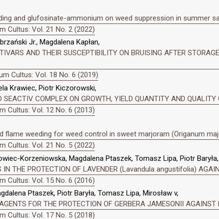
weeding and glufosinate-ammonium on weed suppression in summer sav
 Cultus: Vol. 21 No. 2 (2022)
rzański Jr., Magdalena Kapłan,
IVARS AND THEIR SUSCEPTIBILITY ON BRUISING AFTER STORAGE
m Cultus: Vol. 18 No. 6 (2019)
la Krawiec, Piotr Kiczorowski,
 SEACTIV COMPLEX ON GROWTH, YIELD QUANTITY AND QUALITY 
 Cultus: Vol. 12 No. 6 (2013)
 flame weeding for weed control in sweet marjoram (Origanum major
 Cultus: Vol. 21 No. 5 (2022)
wiec-Korzeniowska, Magdalena Ptaszek, Tomasz Lipa, Piotr Baryła,
IN THE PROTECTION OF LAVENDER (Lavandula angustifolia) AGAINS
 Cultus: Vol. 15 No. 6 (2016)
alena Ptaszek, Piotr Baryła, Tomasz Lipa, Mirosław v,
AL AGENTS FOR THE PROTECTION OF GERBERA JAMESONII AGAIN
 Cultus: Vol. 17 No. 5 (2018)