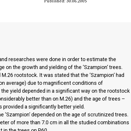
Published: 30.06.2005
nd researches were done in order to estimate the
ge on the growth and yielding of the ‘Szampion’ trees.
 M.26 rootstock. It was stated that the ‘Szampion’ had
on average) due to magnificent conditions of
the yield depended in a significant way on the rootstock
onsiderably better than on M.26) and the age of trees –
provided a significantly better yield.
the ‘Szampion’ depended on the age of scrutinized trees.
meter of more than 7.0 cm in all the studied combinations
 in the trees on P60.