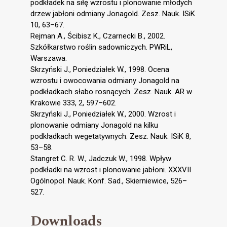
podkładek na siłę wzrostu i plonowanie młodych
drzew jabłoni odmiany Jonagold. Zesz. Nauk. ISiK
10, 63–67.
Rejman A., Ścibisz K., Czarnecki B., 2002.
Szkółkarstwo roślin sadowniczych. PWRiL,
Warszawa.
Skrzyński J., Poniedziałek W., 1998. Ocena
wzrostu i owocowania odmiany Jonagold na
podkładkach słabo rosnących. Zesz. Nauk. AR w
Krakowie 333, 2, 597–602.
Skrzyński J., Poniedziałek W., 2000. Wzrost i
plonowanie odmiany Jonagold na kilku
podkładkach wegetatywnych. Zesz. Nauk. ISiK 8,
53–58.
Stangret C. R. W., Jadczuk W., 1998. Wpływ
podkładki na wzrost i plonowanie jabłoni. XXXVII
Ogólnopol. Nauk. Konf. Sad., Skierniewice, 526–
527.
Downloads