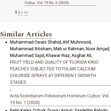
Cultus: Vol. 19 No. 6 (2020)
1
2
>
>>
Similar Articles
Muhammad Owais Shahid, Atif Muhmood,
Muhammad Ihtisham, Mati ur Rahman, Noor Amjad,
Muhammad Sajid, Khawar Riaz, Asghar Ali,
FRUIT YIELD AND QUALITY OF 'FLORIDA KING'
PEACHES SUBJECTED TO FOLIAR CALCIUM
CHLORIDE SPRAYS AT DIFFERENT GROWTH
STAGES
,
Acta Scientiarum Polonorum Hortorum Cultus: Vol.
19 No. 1 (2020)
Pelin Keles Ozturk, Duygu Argun, Saadettin Baloglu,