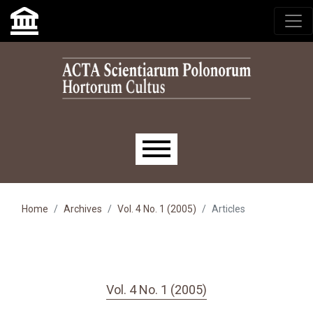
Skip to main navigation menu
Skip to main content
Skip to site footer
Main menu
Home
Archives
Vol. 4 No. 1 (2005)
Articles
Vol. 4 No. 1 (2005)