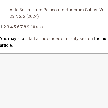
,
Acta Scientiarum Polonorum Hortorum Cultus: Vol.
23 No. 2 (2024)
1
2
3
4
5
6
7
8
9
10
>
>>
You may also
start an advanced similarity search
for this
article.