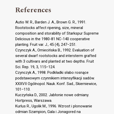
References
Autio W. R., Barden J. A., Brown G. R., 1991.
Rootstocks affect ripening, size, mineral
composition and storability of Starkspur Supreme
Delicious in the 1980-81 NC-140 cooperative
planting. Fruit var. J., 45 (4), 247–251.
Czynczyk A., Omiecińska B., 1992. Evaluation of
several dwarf rootstocks and intersterm grafted
with 3 cultivars and planted at two depths. Fruit
Sci. Rep. 19, 3, 115–124.
Czynczyk A., 1998. Podkładki słabo rosnące
podstawowym czynnikiem intensyfikacji sadów.
XXXVII Ogólnopol. Nauk. Konf. Sad., Skierniewice,
101–110.
Kuczyńska D., 2002. Jabłonie nowe odmiany.
Hortpress, Warszawa.
Kurlus R., Ugolik M., 1996. Wzrost i plonowanie
odmian Szampion, Gala i Jonagored na