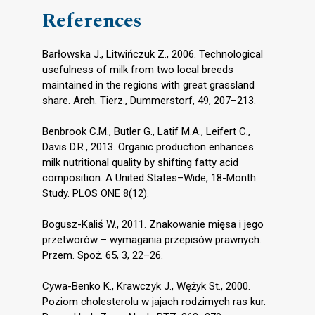
References
Barłowska J., Litwińczuk Z., 2006. Technological
usefulness of milk from two local breeds
maintained in the regions with great grassland
share. Arch. Tierz., Dummerstorf, 49, 207–213.
Benbrook C.M., Butler G., Latif M.A., Leifert C.,
Davis D.R., 2013. Organic production enhances
milk nutritional quality by shifting fatty acid
composition. A United States–Wide, 18-Month
Study. PLOS ONE 8(12).
Bogusz-Kaliś W., 2011. Znakowanie mięsa i jego
przetworów – wymagania przepisów prawnych.
Przem. Spoż. 65, 3, 22–26.
Cywa-Benko K., Krawczyk J., Wężyk St., 2000.
Poziom cholesterolu w jajach rodzimych ras kur.