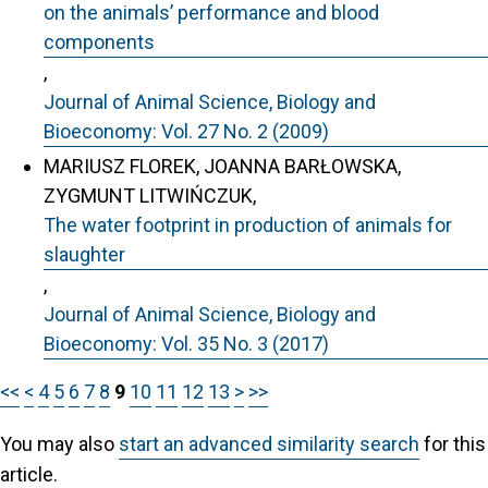
on the animals’ performance and blood
components
,
Journal of Animal Science, Biology and
Bioeconomy: Vol. 27 No. 2 (2009)
MARIUSZ FLOREK, JOANNA BARŁOWSKA,
ZYGMUNT LITWIŃCZUK,
The water footprint in production of animals for
slaughter
,
Journal of Animal Science, Biology and
Bioeconomy: Vol. 35 No. 3 (2017)
<<
<
4
5
6
7
8
9
10
11
12
13
>
>>
You may also
start an advanced similarity search
for this
article.