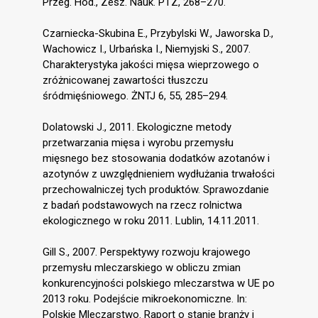
Przeg. Hod., Zesz. Nauk. PTZ, 268–270.
Czarniecka-Skubina E., Przybylski W., Jaworska D.,
Wachowicz I., Urbańska I., Niemyjski S., 2007.
Charakterystyka jakości mięsa wieprzowego o
zróżnicowanej zawartości tłuszczu
śródmięśniowego. ŻNTJ 6, 55, 285–294.
Dolatowski J., 2011. Ekologiczne metody
przetwarzania mięsa i wyrobu przemysłu
mięsnego bez stosowania dodatków azotanów i
azotynów z uwzględnieniem wydłużania trwałości
przechowalniczej tych produktów. Sprawozdanie
z badań podstawowych na rzecz rolnictwa
ekologicznego w roku 2011. Lublin, 14.11.2011.
Gill S., 2007. Perspektywy rozwoju krajowego
przemysłu mleczarskiego w obliczu zmian
konkurencyjności polskiego mleczarstwa w UE po
2013 roku. Podejście mikroekonomiczne. In:
Polskie Mleczarstwo. Raport o stanie branży i