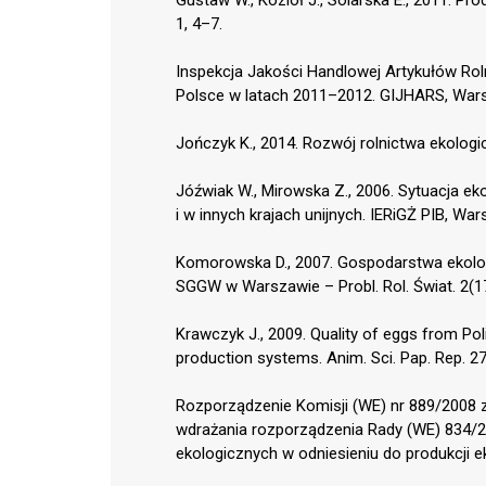
1, 4–7.
Inspekcja Jakości Handlowej Artykułów Rol
Polsce w latach 2011–2012. GIJHARS, War
Jończyk K., 2014. Rozwój rolnictwa ekolog
Jóźwiak W., Mirowska Z., 2006. Sytuacja e
i w innych krajach unijnych. IERiGŻ PIB, Wa
Komorowska D., 2007. Gospodarstwa ekolog
SGGW w Warszawie – Probl. Rol. Świat. 2(1
Krawczyk J., 2009. Quality of eggs from Pol
production systems. Anim. Sci. Pap. Rep. 27
Rozporządzenie Komisji (WE) nr 889/2008 
wdrażania rozporządzenia Rady (WE) 834/2
ekologicznych w odniesieniu do produkcji eko