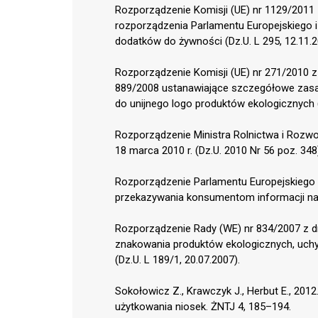
Rozporządzenie Komisji (UE) nr 1129/2011 z 
rozporządzenia Parlamentu Europejskiego 
dodatków do żywności (Dz.U. L 295, 12.11.2
Rozporządzenie Komisji (UE) nr 271/2010 z
889/2008 ustanawiające szczegółowe zasad
do unijnego logo produktów ekologicznych (
Rozporządzenie Ministra Rolnictwa i Rozwo
18 marca 2010 r. (Dz.U. 2010 Nr 56 poz. 348
Rozporządzenie Parlamentu Europejskiego i 
przekazywania konsumentom informacji na t
Rozporządzenie Rady (WE) nr 834/2007 z dni
znakowania produktów ekologicznych, uchyl
(Dz.U. L 189/1, 20.07.2007).
Sokołowicz Z., Krawczyk J., Herbut E., 201
użytkowania niosek. ŻNTJ 4, 185–194.