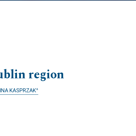
ublin region
+
INA KASPRZAK