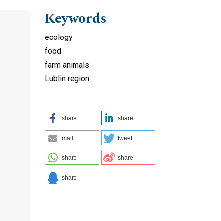
Keywords
ecology
food
farm animals
Lublin region
share
share
mail
tweet
share
share
share