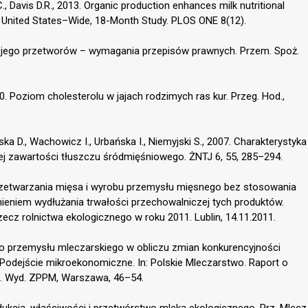
 C., Davis D.R., 2013. Organic production enhances milk nutritional
 A United States–Wide, 18-Month Study. PLOS ONE 8(12).
i jego przetworów – wymagania przepisów prawnych. Przem. Spoż.
0. Poziom cholesterolu w jajach rodzimych ras kur. Przeg. Hod.,
ka D., Wachowicz I., Urbańska I., Niemyjski S., 2007. Charakterystyka
j zawartości tłuszczu śródmięśniowego. ŻNTJ 6, 55, 285–294.
przetwarzania mięsa i wyrobu przemysłu mięsnego bez stosowania
eniem wydłużania trwałości przechowalniczej tych produktów.
z rolnictwa ekologicznego w roku 2011. Lublin, 14.11.2011.
ego przemysłu mleczarskiego w obliczu zmian konkurencyjności
Podejście mikroekonomiczne. In: Polskie Mleczarstwo. Raport o
u. Wyd. ZPPM, Warszawa, 46–54.
odukcja, właściwości i przetwórstwo mleka ekologicznego. Prz. Mlecz