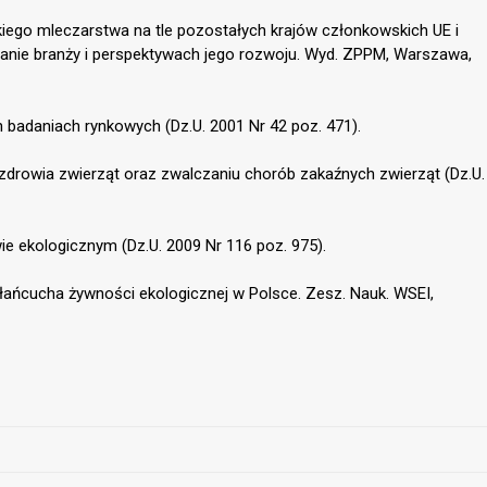
skiego mleczarstwa na tle pozostałych krajów członkowskich UE i
stanie branży i perspektywach jego rozwoju. Wyd. ZPPM, Warszawa,
h badaniach rynkowych (Dz.U. 2001 Nr 42 poz. 471).
 zdrowia zwierząt oraz zwalczaniu chorób zakaźnych zwierząt (Dz.U.
wie ekologicznym (Dz.U. 2009 Nr 116 poz. 975).
i łańcucha żywności ekologicznej w Polsce. Zesz. Nauk. WSEI,