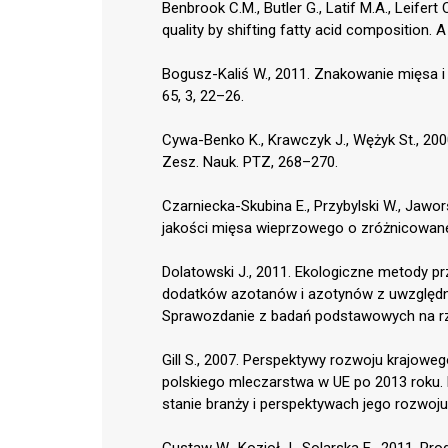
Benbrook C.M., Butler G., Latif M.A., Leifert
quality by shifting fatty acid composition.
Bogusz-Kaliś W., 2011. Znakowanie mięsa 
65, 3, 22–26.
Cywa-Benko K., Krawczyk J., Wężyk St., 200
Zesz. Nauk. PTZ, 268–270.
Czarniecka-Skubina E., Przybylski W., Jawors
jakości mięsa wieprzowego o zróżnicowane
Dolatowski J., 2011. Ekologiczne metody 
dodatków azotanów i azotynów z uwzględni
Sprawozdanie z badań podstawowych na rzec
Gill S., 2007. Perspektywy rozwoju krajow
polskiego mleczarstwa w UE po 2013 roku. 
stanie branży i perspektywach jego rozwoj
Gustaw W., Kozioł J., Solarska E., 2011. Pr