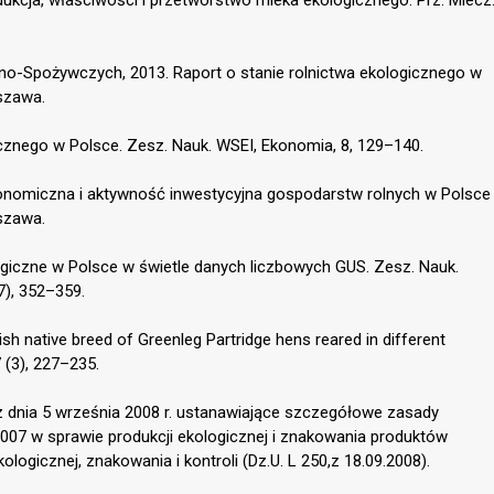
no-Spożywczych, 2013. Raport o stanie rolnictwa ekologicznego w
szawa.
icznego w Polsce. Zesz. Nauk. WSEI, Ekonomia, 8, 129–140.
konomiczna i aktywność inwestycyjna gospodarstw rolnych w Polsce
rszawa.
iczne w Polsce w świetle danych liczbowych GUS. Zesz. Nauk.
7), 352–359.
ish native breed of Greenleg Partridge hens reared in different
 (3), 227–235.
z dnia 5 września 2008 r. ustanawiające szczegółowe zasady
007 w sprawie produkcji ekologicznej i znakowania produktów
logicznej, znakowania i kontroli (Dz.U. L 250,z 18.09.2008).