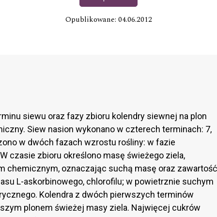
Opublikowane: 04.06.2012
minu siewu oraz fazy zbioru kolendry siewnej na plon
miczny. Siew nasion wykonano w czterech terminach: 7,
dzono w dwóch fazach wzrostu rośliny: w fazie
 W czasie zbioru określono masę świeżego ziela,
zom chemicznym, oznaczając suchą masę oraz zawartość
asu L-askorbinowego, chlorofilu; w powietrznie suchym
terycznego. Kolendra z dwóch pierwszych terminów
kszym plonem świeżej masy ziela. Najwięcej cukrów