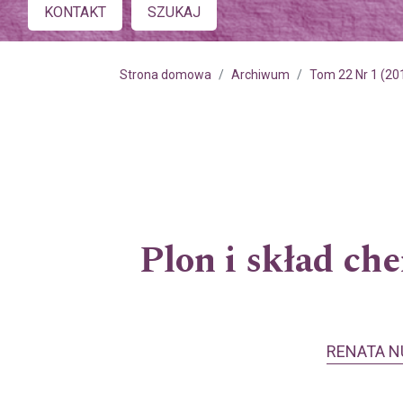
Main menu
KONTAKT
SZUKAJ
Strona domowa
Archiwum
Tom 22 Nr 1 (20
Plon i skład ch
RENATA N