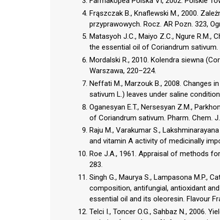
Farmakopea Polska VI, 2002. Polskie T
Frąszczak B., Knaflewski M., 2000. Zale
przyprawowych. Rocz. AR Pozn. 323, Ogr
Matasyoh J.C., Maiyo Z.C., Ngure R.M., C
the essential oil of Coriandrum sativum
Mordalski R., 2010. Kolendra siewna (Cori
Warszawa, 220–224.
Neffati M., Marzouk B., 2008. Changes in
sativum L.) leaves under saline condition
Oganesyan E.T., Nersesyan Z.M., Parkho
of Coriandrum sativum. Pharm. Chem. J.,
Raju M., Varakumar S., Lakshminarayana 
and vitamin A activity of medicinally im
Roe J.A., 1961. Appraisal of methods for 
283.
Singh G., Maurya S., Lampasona M.P., Cata
composition, antifungial, antioxidant an
essential oil and its oleoresin. Flavour Fr
Telci I., Toncer O.G., Sahbaz N., 2006. Y