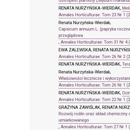
Ostropest plamisty (Silybum marianum 
RENATA NURZYŃSKA-WIERDAK,
Meli
Annales Horticulturae: Tom 23 Nr 1 (
Renata Nurzyńska-Wierdak,
Capsicum annuum L. (papryka roczna)
przeglądowa
,
Annales Horticulturae: Tom 31 Nr 4 
EWA ZALEWSKA, RENATA NURZYŃS
Annales Horticulturae: Tom 26 Nr 2 (
RENATA NURZYŃSKA-WIERDAK,
Ter
Renata Nurzyńska-Wierdak,
Właściwości lecznicze i wykorzystanie
Annales Horticulturae: Tom 26 Nr 1 (
RENATA NURZYŃSKA-WIERDAK,
Oci
Annales Horticulturae: Tom 22 Nr 1 (
GRAŻYNA ZAWIŚLAK, RENATA NUR
Rozwój roślin oraz skład chemiczny o
umiarkowanego
,
Annales Horticulturae: Tom 27 Nr 1 