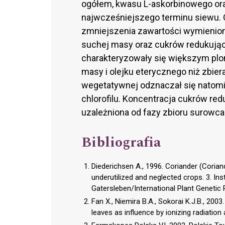
ogółem, kwasu L-askorbinowego oraz 
najwcześniejszego terminu siewu. O
zmniejszenia zawartości wymienion
suchej masy oraz cukrów redukując
charakteryzowały się większym plo
masy i olejku eterycznego niż zbie
wegetatywnej odznaczał się natomi
chlorofilu. Koncentracja cukrów red
uzależniona od fazy zbioru surowca
Bibliografia
Diederichsen A., 1996. Coriander (Coria
underutilized and neglected crops. 3. In
Gatersleben/International Plant Genetic 
Fan X., Niemira B.A., Sokorai K.J.B., 2003.
leaves as influence by ionizing radiation