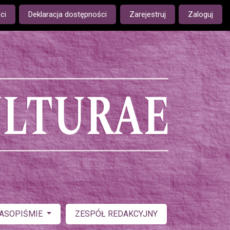
ge is:
ci
Deklaracja dostępności
Zarejestruj
Zaloguj
ZASOPIŚMIE
ZESPÓŁ REDAKCYJNY