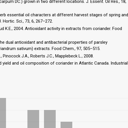
ocarpum DC.) grown in two different locations. J. Essent. Oil Res., 18,
d herb essential oil characters at different harvest stages of spring an
Hortic. Sci., 73, 6, 267–272.
 K.E., 2004. Antioxidant activity in extracts from coriander. Food
the dual antioxidant and antibacterial properties of parsley
riandrum sativum) extracts. Food Chem., 97, 505–515.
D., Pinocock J.A., Roberts J.C., Mapplebeck L., 2008.
yield and oil composition of coriander in Atlantic Canada. Industrial