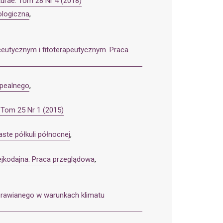
turae: Tom 28 Nr 4 (2018)
iologiczna
,
ceutycznym i fitoterapeutycznym. Praca
opealnego
,
: Tom 25 Nr 1 (2015)
aste półkuli północnej
,
ejkodajna. Praca przeglądowa
,
uprawianego w warunkach klimatu