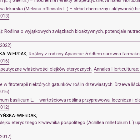
[L .] Gaertn.) – fitochemia i efekty terapeutyczne
,
Annales Horticul
sa lekarska (Melissa officinalis L.) – skład chemiczny i aktywność b
2013)
: Roślina o wyjątkowych związkach bioaktywnych, potencjale nutra
(2022)
KA-WIERDAK,
Rośliny z rodziny Apiaceae źródłem surowca farmak
2016)
apeutyczne właściwości olejków eterycznych
,
Annales Horticulturae
 w fitoterapii niektórych gatunków roślin drzewiastych. Drzewa liści
2016)
mum basilicum L. – wartościowa roślina przyprawowa, lecznicza i ol
2012)
ZYŃSKA-WIERDAK,
lejku eterycznego krwawnika pospolitego (Achillea millefolium L.) 
(2017)