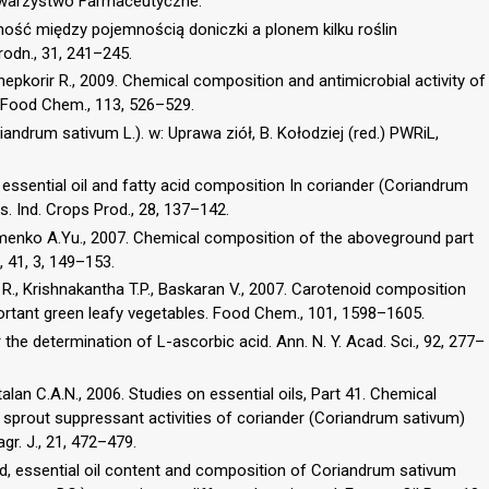
owarzystwo Farmaceutyczne.
żność między pojemnością doniczki a plonem kilku roślin
odn., 31, 241–245.
hepkorir R., 2009. Chemical composition and antimicrobial activity of
. Food Chem., 113, 526–529.
andrum sativum L.). w: Uprawa ziół, B. Kołodziej (red.) PWRiL,
 essential oil and fatty acid composition In coriander (Coriandrum
s. Ind. Crops Prod., 28, 137–142.
menko A.Yu., 2007. Chemical composition of the aboveground part
 41, 3, 149–153.
R., Krishnakantha T.P., Baskaran V., 2007. Carotenoid composition
portant green leafy vegetables. Food Chem., 101, 1598–1605.
the determination of L-ascorbic acid. Ann. N. Y. Acad. Sci., 92, 277–
lan C.A.N., 2006. Studies on essential oils, Part 41. Chemical
d sprout suppressant activities of coriander (Coriandrum sativum)
agr. J., 21, 472–479.
ield, essential oil content and composition of Coriandrum sativum