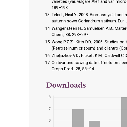
varieties (var. vulgare Alef and var. micr
189–193.
Telci I., Hisil Y., 2008. Biomass yield an
autumn sown Coriandrum sativum. Eur. J. 
Wangensteen H., Samuelsen A.B., Malterud
Chem., 88, 293–297.
Wong P.Z.Z., Kitts D.D., 2006. Studies on 
(Petroselinum crispum) and cilantro (Co
Zheljazkov V.D., Pickett K.M., Caldwell C.
Cultivar and sowing date effects on seed 
Crops Prod., 28, 88–94
Downloads