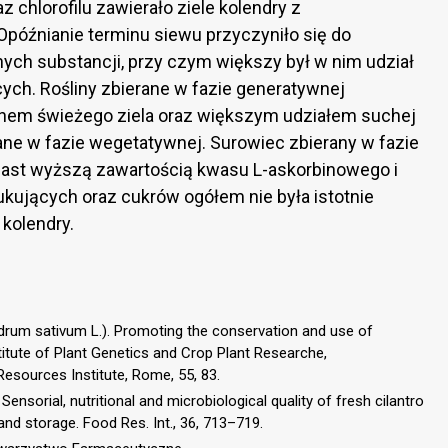
chlorofilu zawierało ziele kolendry z
późnianie terminu siewu przyczyniło się do
ych substancji, przy czym większy był w nim udział
ych. Rośliny zbierane w fazie generatywnej
nem świeżego ziela oraz większym udziałem suchej
rane w fazie wegetatywnej. Surowiec zbierany w fazie
ast wyższą zawartością kwasu L-askorbinowego i
ukujących oraz cukrów ogółem nie była istotnie
 kolendry.
ndrum sativum L.). Promoting the conservation and use of
stitute of Plant Genetics and Crop Plant Researche,
Resources Institute, Rome, 55, 83.
 Sensorial, nutritional and microbiological quality of fresh cilantro
 and storage. Food Res. Int., 36, 713–719.