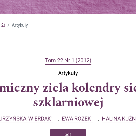
12)
Artykuły
Tom 22 Nr 1 (2012)
Artykuły
emiczny ziela kolendry s
szklarniowej
+
+
URZYŃSKA-WIERDAK
EWA ROŻEK
HALINA KUŹ
pdf