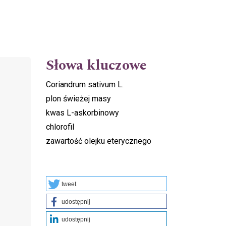
Słowa kluczowe
Coriandrum sativum L.
plon świeżej masy
kwas L-askorbinowy
chlorofil
zawartość olejku eterycznego
tweet
udostępnij
udostępnij