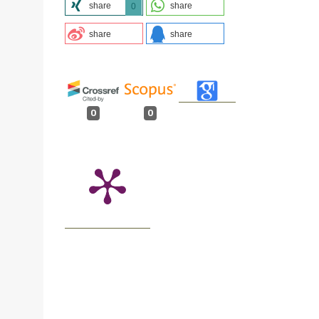
share
share
0
share
share
0
0