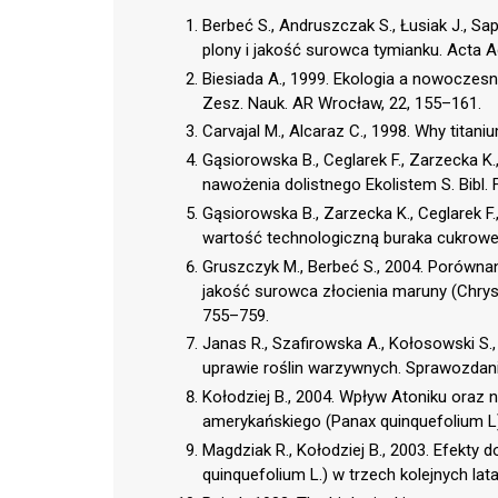
Berbeć S., Andruszczak S., Łusiak J., Sa
plony i jakość surowca tymianku. Acta A
Biesiada A., 1999. Ekologia a nowocze
Zesz. Nauk. AR Wrocław, 22, 155–161.
Carvajal M., Alcaraz C., 1998. Why titaniu
Gąsiorowska B., Ceglarek F., Zarzecka K
nawożenia dolistnego Ekolistem S. Bibl. 
Gąsiorowska B., Zarzecka K., Ceglarek F
wartość technologiczną buraka cukrowego.
Gruszczyk M., Berbeć S., 2004. Porówna
jakość surowca złocienia maruny (Chrysa
755–759.
Janas R., Szafirowska A., Kołosowski S
uprawie roślin warzywnych. Sprawozdanie
Kołodziej B., 2004. Wpływ Atoniku oraz
amerykańskiego (Panax quinquefolium L).
Magdziak R., Kołodziej B., 2003. Efekty
quinquefolium L.) w trzech kolejnych lat