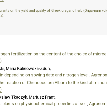
mulants on the yield and quality of Greek oregano herb (Origa-num vulg
24)
rogen fertilization on the content of the choice of micro
)
i, Maria Kalinowska-Zdun,
rain depending on sowing date and nitrogen level
,
Agronomy
he reaction of Chenopodium Album to the kind of manur
)
ysław Tkaczyk, Mariusz Frant,
and plants on physicochemical properties of soil
,
Agronomy 