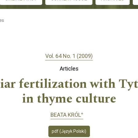
les
Vol. 64 No. 1 (2009)
Articles
liar fertilization with Ty
in thyme culture
+
BEATA KRÓL
pdf (Język Polski)