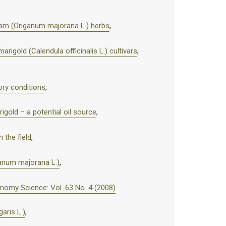
joram (Origanum majorana L.) herbs
,
arigold (Calendula officinalis L.) cultivars
,
ory conditions
,
igold – a potential oil source
,
 the field
,
ganum majorana L.)
,
nomy Science: Vol. 63 No. 4 (2008)
aris L.)
,