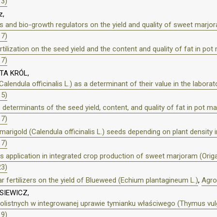
13)
z,
zers and bio-growth regulators on the yield and quality of sweet mar
17)
rtilization on the seed yield and the content and quality of fat in pot m
17)
TA KRÓL,
endula officinalis L.) as a determinant of their value in the laborat
15)
determinants of the seed yield, content, and quality of fat in pot mar
17)
 marigold (Calendula officinalis L.) seeds depending on plant density in
17)
ts application in integrated crop production of sweet marjoram (Ori
23)
r fertilizers on the yield of Blueweed (Echium plantagineum L.)
,
Agro
SIEWICZ,
istnych w integrowanej uprawie tymianku właściwego (Thymus vulg
19)