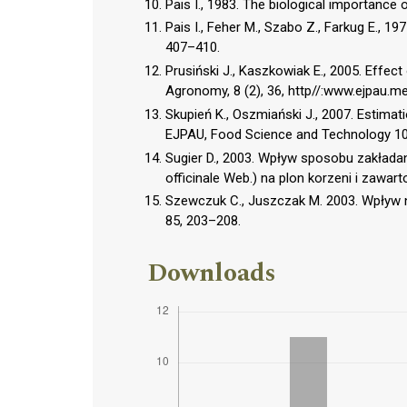
Pais I., 1983. The biological importance of
Pais I., Feher M., Szabo Z., Farkug E., 19
407–410.
Prusiński J., Kaszkowiak E., 2005. Effect 
Agronomy, 8 (2), 36, http//:www.ejpau.med
Skupień K., Oszmiański J., 2007. Estimatio
EJPAU, Food Science and Technology 10(3
Sugier D., 2003. Wpływ sposobu zakładan
officinale Web.) na plon korzeni i zawart
Szewczuk C., Juszczak M. 2003. Wpływ n
85, 203–208.
Downloads