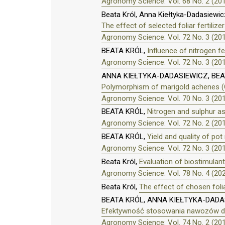
Agronomy Science: Vol. 68 No. 2 (20
Beata Król, Anna Kiełtyka-Dadasiewic
The effect of selected foliar fertili
Agronomy Science: Vol. 72 No. 3 (20
BEATA KRÓL,
Influence of nitrogen fe
Agronomy Science: Vol. 72 No. 3 (20
ANNA KIEŁTYKA-DADASIEWICZ, BEA
Polymorphism of marigold achenes (Cal
Agronomy Science: Vol. 70 No. 3 (20
BEATA KRÓL,
Nitrogen and sulphur as 
Agronomy Science: Vol. 72 No. 2 (20
BEATA KRÓL,
Yield and quality of pot
Agronomy Science: Vol. 72 No. 3 (20
Beata Król,
Evaluation of biostimulan
Agronomy Science: Vol. 78 No. 4 (20
Beata Król,
The effect of chosen folia
BEATA KRÓL, ANNA KIEŁTYKA-DADA
Efektywność stosowania nawozów dol
Agronomy Science: Vol. 74 No. 2 (20