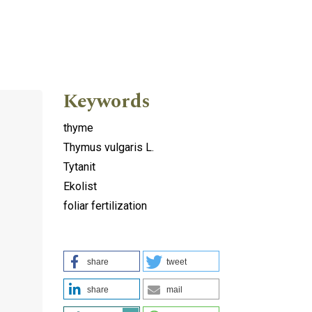
Keywords
thyme
Thymus vulgaris L.
Tytanit
Ekolist
foliar fertilization
share
tweet
share
mail