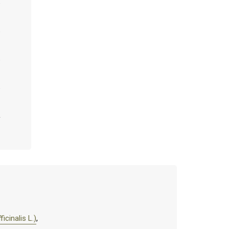
icinalis L.)
,