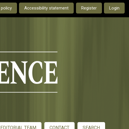
e current language is:
 policy
Accessibility statement
Register
Login
EDITORIAL TEAM
CONTACT
SEARCH