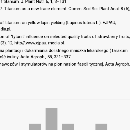
 titanium. J. Plant Nutr. 6, 1, 3–131.
77. Titanium as a new trace element. Comm. Soil Sci. Plant Anal. 8 (5)
of titanium on yellow lupin yielding (Lupinus luteus L.), EJPAU,
ia.pl.
n of ‘tytanit’ influence on selected quality traits of strawberry fruits,
), 12, http//:www.ejpau. media.pl.
ia plantacji i dokarmiania dolistnego mniszka lekarskiego (Taraxum
ość inuliny. Acta Agroph., 58, 331–337.
awozów i stymulatorów na plon nasion fasoli tycznej. Acta Agroph.