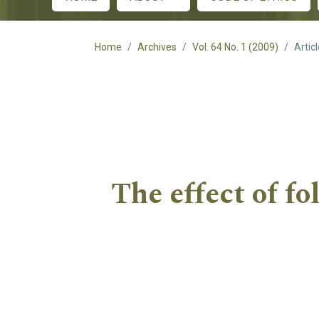
Main menu
Home
Archives
Vol. 64 No. 1 (2009)
Artic
The effect of fo