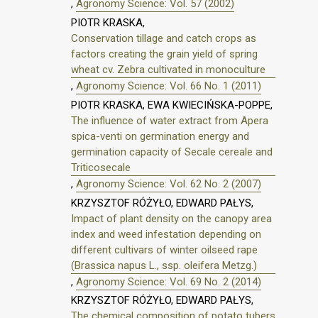
,
Agronomy Science: Vol. 57 (2002)
PIOTR KRASKA,
Conservation tillage and catch crops as
factors creating the grain yield of spring
wheat cv. Zebra cultivated in monoculture
,
Agronomy Science: Vol. 66 No. 1 (2011)
PIOTR KRASKA, EWA KWIECIŃSKA-POPPE,
The influence of water extract from Apera
spica-venti on germination energy and
germination capacity of Secale cereale and
Triticosecale
,
Agronomy Science: Vol. 62 No. 2 (2007)
KRZYSZTOF RÓŻYŁO, EDWARD PAŁYS,
Impact of plant density on the canopy area
index and weed infestation depending on
different cultivars of winter oilseed rape
(Brassica napus L., ssp. oleifera Metzg.)
,
Agronomy Science: Vol. 69 No. 2 (2014)
KRZYSZTOF RÓŻYŁO, EDWARD PAŁYS,
The chemical composition of potato tubers