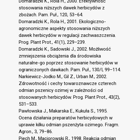
Domaradzki K., Rola H., 2000. Efektywność
stosowania niższych dawek herbicydów z
zbożach. Pam. Puł., 120, 53–64.
Domaradzki K., Rola H., 2001. Ekologiczno-
agronomiczne aspekty stosowania niższych
dawek herbicydów w regulacji zachwaszczenia.
Prog. Plant Prot., 41(1), 229–239.
Domaradzki K., Sadowski J., 2002. Możliwość
zmniejszenia obciążenia dla środowiska
naturalne-go poprzez stosowanie herbicydów w
ograniczonych dawkach. Pam. Puł., 130/I, 99–114.
Narkiewicz-Jodko M., Gil Z., Urban M., 2002.
Zdrowotność i cechy towaroznawcze czterech
odmian pszenicy ozimej w zależności od
stosowanych herbicydów. Prog. Plant Prot., 43(2),
531–533.
Pawłowska J., Makarska E., Kukuła S., 1995.
Ocena działania preparatów herbicydowych w
uprawie kilku odmian pszenżyta ozimego. Fragm.
Agron., 3, 79–86.
Piech M., Maciorowski R., 1998. Reakcja odmian