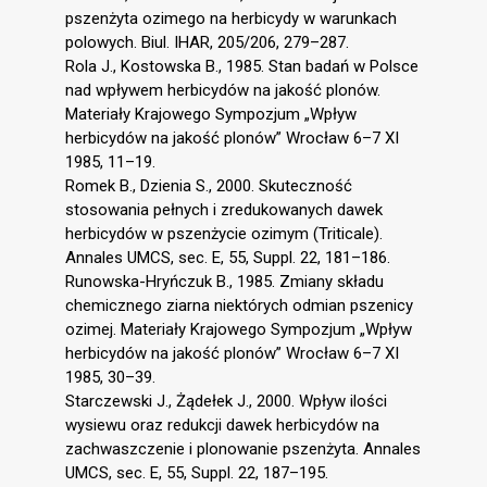
pszenżyta ozimego na herbicydy w warunkach
polowych. Biul. IHAR, 205/206, 279–287.
Rola J., Kostowska B., 1985. Stan badań w Polsce
nad wpływem herbicydów na jakość plonów.
Materiały Krajowego Sympozjum „Wpływ
herbicydów na jakość plonów” Wrocław 6–7 XI
1985, 11–19.
Romek B., Dzienia S., 2000. Skuteczność
stosowania pełnych i zredukowanych dawek
herbicydów w pszenżycie ozimym (Triticale).
Annales UMCS, sec. E, 55, Suppl. 22, 181–186.
Runowska-Hryńczuk B., 1985. Zmiany składu
chemicznego ziarna niektórych odmian pszenicy
ozimej. Materiały Krajowego Sympozjum „Wpływ
herbicydów na jakość plonów” Wrocław 6–7 XI
1985, 30–39.
Starczewski J., Żądełek J., 2000. Wpływ ilości
wysiewu oraz redukcji dawek herbicydów na
zachwaszczenie i plonowanie pszenżyta. Annales
UMCS, sec. E, 55, Suppl. 22, 187–195.