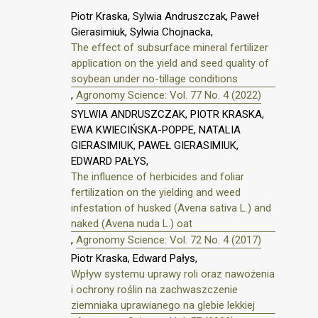
Piotr Kraska, Sylwia Andruszczak, Paweł
Gierasimiuk, Sylwia Chojnacka,
The effect of subsurface mineral fertilizer
application on the yield and seed quality of
soybean under no-tillage conditions
,
Agronomy Science: Vol. 77 No. 4 (2022)
SYLWIA ANDRUSZCZAK, PIOTR KRASKA,
EWA KWIECIŃSKA-POPPE, NATALIA
GIERASIMIUK, PAWEŁ GIERASIMIUK,
EDWARD PAŁYS,
The influence of herbicides and foliar
fertilization on the yielding and weed
infestation of husked (Avena sativa L.) and
naked (Avena nuda L.) oat
,
Agronomy Science: Vol. 72 No. 4 (2017)
Piotr Kraska, Edward Pałys,
Wpływ systemu uprawy roli oraz nawożenia
i ochrony roślin na zachwaszczenie
ziemniaka uprawianego na glebie lekkiej