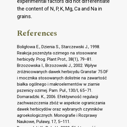
experimental factors did not differentiate
the content of N, P, K, Mg, Ca and Na in
grains.
References
Boligłowa E., Dzienia S., Starczewski J., 1998.
Reakcja pszenżyta ozimego na stosowane
herbicydy. Prog. Plant Prot., 38(1), 79–81.
Brzozowska I., Brzozowski J., 2002. Wpływ
zróżnicowanych dawek herbicydu Granstar 75 DF
i mocznika stosowanych dolistnie na zawartość
białka ogólnego i makroelementów w ziarnie
pszenicy ozimej. Pam. Puł., 130/I, 65–71.
Domaradzki. K., 2006. Efektywność regulacji
zachwaszczenia zbóż w aspekcie ograniczania
dawek herbicydów oraz wybranych czynników
agroekologicznych. Monografie i Rozprawy
Naukowe, Puławy, 17, 5–111.