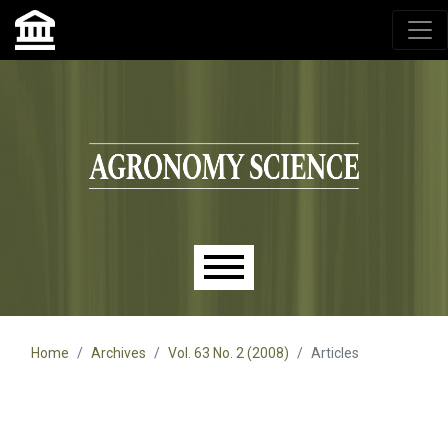
Agronomy Science, przyrodniczy lublin, czasopisma up,
czasopisma uniwersytet przyrodniczy lublin
Skip to main navigation menu
Skip to main content
Skip to site footer
Main menu
Home
Archives
Vol. 63 No. 2 (2008)
Articles