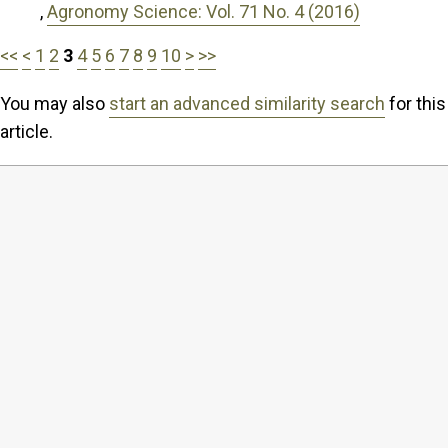
,
Agronomy Science: Vol. 71 No. 4 (2016)
<<
<
1
2
3
4
5
6
7
8
9
10
>
>>
You may also
start an advanced similarity search
for this
article.