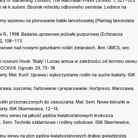
ionary of Gardening. London, The Macmillan Prees Limited. 1, 321–323.
i ek k sušeni. Sbornik referátu odbovneho semináe. Lednice na
ormy wysiewu na plonowanie babki lancetowatej (Plantag lanceolata
ki R., 1998. Badania uprawowe jeżówki purpurowej (Echinacea
 2, 108–113.
rawowe nad nowymi gatunkami roślin zielarskich. Ann. UMCS, sec.
m roseum Hook. ‘Biały’ i Lonas annua w zależności od terminu siewu
CCXVIII. Ogrodn. 29, 73–78.
ety. Mat. Konf. Uprawa i wykorzystanie roślin na suche bukiety. ISiK
uprawa, suszenie, farbowanie i preparowanie. Hortpress, Warszawa,
 roślin przeznaczonych do zasuszania. Mat. Sem. Nowe kierunki w
ety. ISiK Skierniewice, 12–16.
rminu siewu na jakość pędów kwiatostanowych krokosza
 Sem. Techniki szklarniowe i rośliny cebulowe. ISiK Skierniewice,
inu siewu na plon pędów kwiatostanowych drakwi gwiaździstej