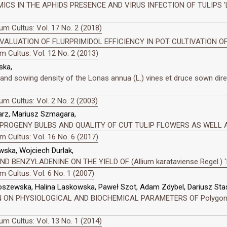
CS IN THE APHIDS PRESENCE AND VIRUS INFECTION OF TULIPS 'L
m Cultus: Vol. 17 No. 2 (2018)
VALUATION OF FLURPRIMIDOL EFFICIENCY IN POT CULTIVATION O
 Cultus: Vol. 12 No. 2 (2013)
ska,
d sowing density of the Lonas annua (L.) vines et druce sown direct
m Cultus: Vol. 2 No. 2 (2003)
arz, Mariusz Szmagara,
 PROGENY BULBS AND QUALITY OF CUT TULIP FLOWERS AS WELL 
 Cultus: Vol. 16 No. 6 (2017)
wska, Wojciech Durlak,
D BENZYLADENINE ON THE YIELD OF (Allium karataviense Regel.) 
 Cultus: Vol. 6 No. 1 (2007)
oszewska, Halina Laskowska, Paweł Szot, Adam Zdybel, Dariusz Stas
ON PHYSIOLOGICAL AND BIOCHEMICAL PARAMETERS OF Polygonatum m
m Cultus: Vol. 13 No. 1 (2014)