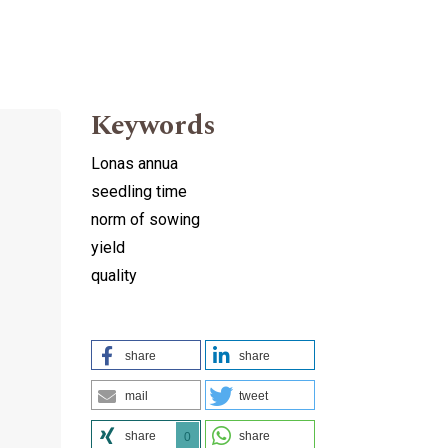
Keywords
Lonas annua
seedling time
norm of sowing
yield
quality
share
share
mail
tweet
share
share
0