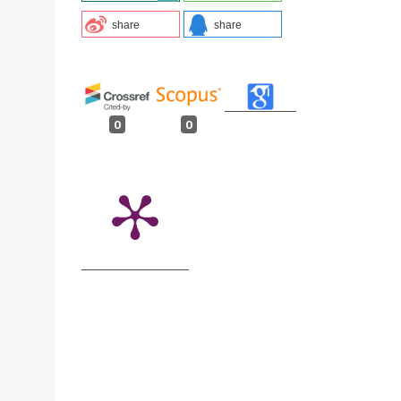
share
share
0
0