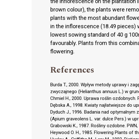
the inflorescence on the plantation i
brown colour), the plants were remov
plants with the most abundant flowe
in the inflorescence (18.49 pieces)
lowest sowing standard of 40 g 10
favourably. Plants from this combi
flowering.
References
Burda T., 2000. Wpływ metody uprawy i zagę
zwyczajnego (Helianthus annuus L.) w grunc
Chmiel H., 2000. Uprawa roślin ozdobnych.
Dębska A., 1998. Kwiaty najłatwiejsze do u
Dyduch J., 1996. Badania nad optymalnym 
(Apium graveolens L. var. dulce Pers.) w up
Grabowski K., 1987. Rośliny ozdobne. PWN
Heywood O. H., 1985. Flowering Plants of 