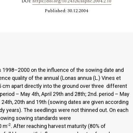
DOI:
https://doi.org/10.24326/asphc.2004.2.10
Published: 30.12.2004
rs 1998–2000 on the influence of the sowing date and
ence quality of the annual (Lonas annua (L.) Vines et
cm apart directly into the ground over three different
 period – May 4th, April 29th and 28th; 2nd. period – May
y 24th, 20th and 19th (sowing dates are given according
y years). The seedlings were not thinned out. On each
ollowing sowing standards were
-2
00 m
. After reaching harvest maturity (80% of