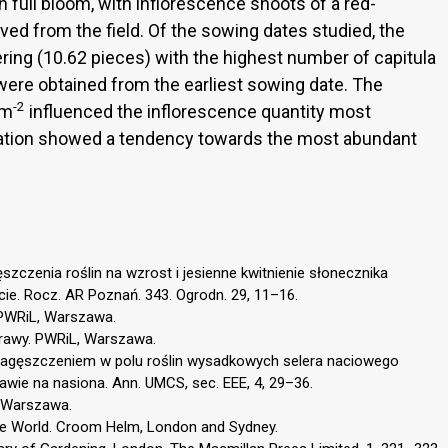
n full bloom, with inflorescence shoots of a red-
ed from the field. Of the sowing dates studied, the
ring (10.62 pieces) with the highest number of capitula
 were obtained from the earliest sowing date. The
-2
0m
influenced the inflorescence quantity most
nation showed a tendency towards the most abundant
szczenia roślin na wzrost i jesienne kwitnienie słonecznika
ie. Rocz. AR Poznań. 343. Ogrodn. 29, 11–16.
 PWRiL, Warszawa.
prawy. PWRiL, Warszawa.
zagęszczeniem w polu roślin wysadkowych selera naciowego
rawie na nasiona. Ann. UMCS, sec. EEE, 4, 29–36.
, Warszawa.
the World. Croom Helm, London and Sydney.