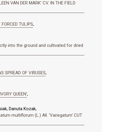
EEN VAN DER MARK' CV. IN THE FIELD
F FORCED TULIPS
,
ly into the ground and cultivated for dried
AS SPREAD OF VIRUSES
,
‘IVORY QUEEN’
,
iak, Danuta Kozak,
ultiflorum (L.) All. ‘Variegatum’ CUT