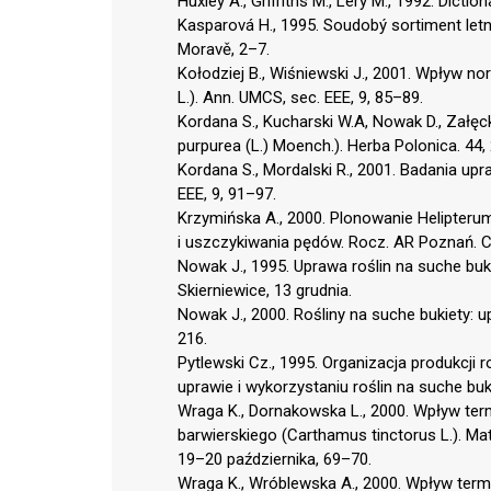
Huxley A., Griffiths M., Lery M., 1992. Dict
Kasparová H., 1995. Soudobý sortiment letn
Moravě, 2–7.
Kołodziej B., Wiśniewski J., 2001. Wpływ n
L.). Ann. UMCS, sec. EEE, 9, 85–89.
Kordana S., Kucharski W.A, Nowak D., Załęc
purpurea (L.) Moench.). Herba Polonica. 44,
Kordana S., Mordalski R., 2001. Badania up
EEE, 9, 91–97.
Krzymińska A., 2000. Plonowanie Helipteru
i uszczykiwania pędów. Rocz. AR Poznań. C
Nowak J., 1995. Uprawa roślin na suche buki
Skierniewice, 13 grudnia.
Nowak J., 2000. Rośliny na suche bukiety: 
216.
Pytlewski Cz., 1995. Organizacja produkcji
uprawie i wykorzystaniu roślin na suche buki
Wraga K., Dornakowska L., 2000. Wpływ te
barwierskiego (Carthamus tinctorus L.). Mat.
19–20 października, 69–70.
Wraga K., Wróblewska A., 2000. Wpływ term