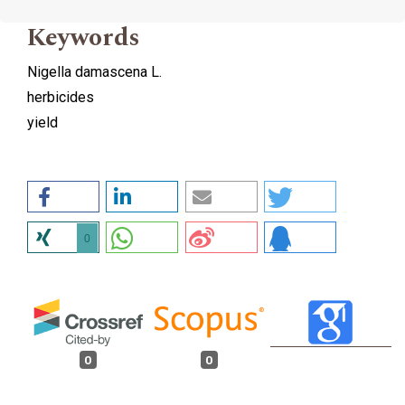
Keywords
Nigella damascena L.
herbicides
yield
0
0
0