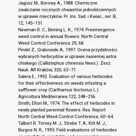
Jagusz M., Borowy A., 1988. Chemiczne
zwalczanie rocznych chwastów jednoliściennych
w uprawie mieczyków. Pr. Ins. Sad. i Kwiac., ser. B,
12, 145–151.
Newman R. C., Binning L. K., 1974. Preemergence
weed control in annual flowers. North Central
Weed Control Conference 29, 68.
Pindel Z., Grabowski A., 1997. Ocena przydatności
wybranych herbicydów w uprawie nasiennej astra
chiskiego (Callistephus chinensis Nees.). Zesz.
Nauk. AR Kraków, 320, 63–71.
Salera E., 1992. Evaluation of various herbicides
for their effectiveness on weeds infesting a
safflower crop (Carthamus tinctorius L.).
Agricoltura Mediterranea 122, 248–256.
Smith, Elton M., 1974. The effect of herbicides in
newly planted perennial flowers. Res. Report
North Central Weed Control Conference, 60–64.
Talbert R. Tirrney M. J., Strebe T. A., Kitt M. J.,
Burgos N. R., 1995. Field evaluations of herbicides