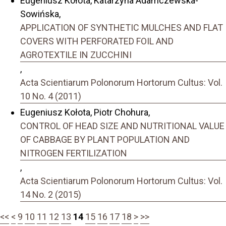
Eugeniusz Kołota, Katarzyna Adamczewska-
Sowińska,
APPLICATION OF SYNTHETIC MULCHES AND FLAT
COVERS WITH PERFORATED FOIL AND
AGROTEXTILE IN ZUCCHINI
,
Acta Scientiarum Polonorum Hortorum Cultus: Vol.
10 No. 4 (2011)
Eugeniusz Kołota, Piotr Chohura,
CONTROL OF HEAD SIZE AND NUTRITIONAL VALUE
OF CABBAGE BY PLANT POPULATION AND
NITROGEN FERTILIZATION
,
Acta Scientiarum Polonorum Hortorum Cultus: Vol.
14 No. 2 (2015)
<<
<
9
10
11
12
13
14
15
16
17
18
>
>>