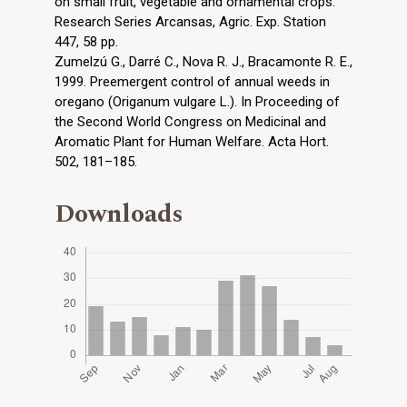
on small fruit, vegetable and ornamental crops.
Research Series Arcansas, Agric. Exp. Station
447, 58 pp.
Zumelzú G., Darré C., Nova R. J., Bracamonte R. E.,
1999. Preemergent control of annual weeds in
oregano (Origanum vulgare L.). In Proceeding of
the Second World Congress on Medicinal and
Aromatic Plant for Human Welfare. Acta Hort.
502, 181–185.
Downloads