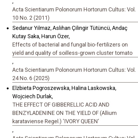
,
Acta Scientiarum Polonorum Hortorum Cultus: Vol.
10 No. 2 (2011)
Sedanur Yılmaz, Aslıhan Çilingir Tütüncü, Andaç
Kutay Saka, Harun Özer,
Effects of bacterial and fungal bio-fertilizers on
yield and quality of soilless-grown cluster tomato
,
Acta Scientiarum Polonorum Hortorum Cultus: Vol.
24 No. 6 (2025)
Elżbieta Pogroszewska, Halina Laskowska,
Wojciech Durlak,
THE EFFECT OF GIBBERELLIC ACID AND
BENZYLADENINE ON THE YIELD OF (Allium
karataviense Regel.) ‘IVORY QUEEN’
,