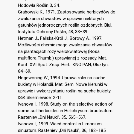
Hodowla Roślin 3, 34.
Grabowski K., 1971. Zastosowanie herbicydów do
zwalczania chwastów w uprawie niektórych
gatunków jednorocznych roślin ozdobnych. Biul.
Instytutu Ochrony Roślin, 48, 33–39.
Hetman J., Faliska-Król J., Borowy A., 1997.
Możliwości chemicznego zwalczania chwastów
na plantacjach róży wielokwiatowej (Rosa
multiflora Thumb.) uprawianej z rozsady. Mat.
Konf. XVI Spot. Zesp. Herb. KNO PAN, Olsztyn,
64–69.
Hogewoning W., 1994. Uprawa rolin na suche
bukiety w Holandii. Mat. Sem. Nowe kierunki w
uprawie i wykorzystaniu roślin na suche bukiety.
ISiK Skierniewice: 2-11.
Ivanova I., 1998. Study on the selective action of
some soil herbicides in Helichrysum bracteatum.
Rasteniev „Dni Nauki”, 35, 565–567.
Ivanova I., 1999. Weed control in Limonium
sinuatum. Rasteniev „Dni Nauki”, 36, 182–185.