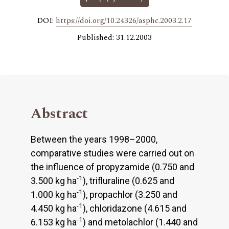
DOI:
https://doi.org/10.24326/asphc.2003.2.17
Published: 31.12.2003
Abstract
Between the years 1998–2000,
comparative studies were carried out on
the influence of propyzamide (0.750 and
-1
3.500 kg ha
), trifluraline (0.625 and
-1
1.000 kg ha
), propachlor (3.250 and
-1
4.450 kg ha
), chloridazone (4.615 and
-1
6.153 kg ha
) and metolachlor (1.440 and