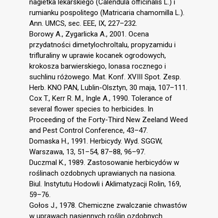
nagietka lekarskiego (Calendula officinalis L.) i
rumianku pospolitego (Matricaria chamomilla L.).
Ann. UMCS, sec. EEE, IX, 227–232.
Borowy A., Zygarlicka A., 2001. Ocena
przydatności dimetylochroltalu, propyzamidu i
trifluraliny w uprawie kocanek ogrodowych,
krokosza barwierskiego, lonasa rocznego i
suchlinu różowego. Mat. Konf. XVIII Spot. Zesp.
Herb. KNO PAN, Lublin-Olsztyn, 30 maja, 107–111.
Cox T., Kerr R. M., Ingle A., 1990. Tolerance of
several flower species to herbicides. In
Proceeding of the Forty-Third New Zeeland Weed
and Pest Control Conference, 43–47.
Domaska H., 1991. Herbicydy. Wyd. SGGW,
Warszawa, 13, 51–54, 87–88, 96–97.
Duczmal K., 1989. Zastosowanie herbicydów w
roślinach ozdobnych uprawianych na nasiona.
Biul. Instytutu Hodowli i Aklimatyzacji Rolin, 169,
59–76.
Gołos J., 1978. Chemiczne zwalczanie chwastów
w uprawach nasiennych roślin ozdobnych.